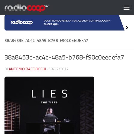
Salta al contenuto
38A8453E-AC4C-48A5-B768-F90C0EEDEFA7
38a8453e-ac4c-48a5-b768-f90c0eedefa7
DI
ANTONIO BACCIOCCHI
·
13/12/2017