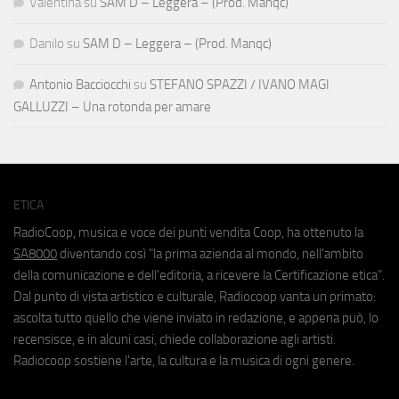
Valentina
su
SAM D – Leggera – (Prod. Manqc)
Danilo
su
SAM D – Leggera – (Prod. Manqc)
Antonio Bacciocchi
su
STEFANO SPAZZI / IVANO MAGI
GALLUZZI – Una rotonda per amare
ETICA
RadioCoop, musica e voce dei punti vendita Coop, ha ottenuto la
SA8000
diventando così "la prima azienda al mondo, nell'ambito
della comunicazione e dell'editoria, a ricevere la Certificazione etica".
Dal punto di vista artistico e culturale, Radiocoop vanta un primato:
ascolta tutto quello che viene inviato in redazione, e appena può, lo
recensisce, e in alcuni casi, chiede collaborazione agli artisti.
Radiocoop sostiene l'arte, la cultura e la musica di ogni genere.