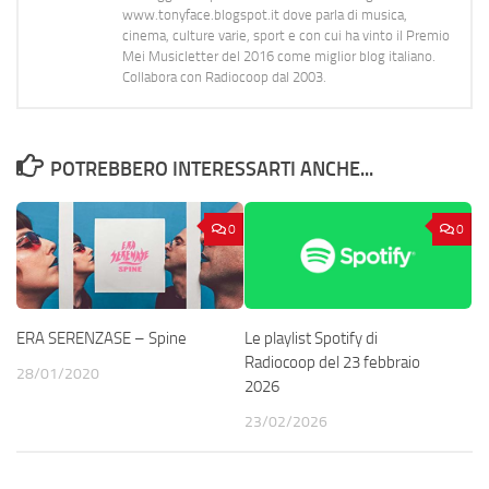
www.tonyface.blogspot.it dove parla di musica,
cinema, culture varie, sport e con cui ha vinto il Premio
Mei Musicletter del 2016 come miglior blog italiano.
Collabora con Radiocoop dal 2003.
POTREBBERO INTERESSARTI ANCHE...
0
0
Le playlist Spotify di
ERA SERENZASE – Spine
Radiocoop del 23 febbraio
28/01/2020
2026
23/02/2026