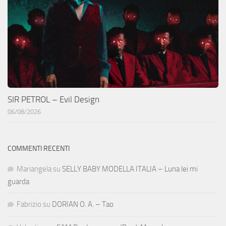
SIR PETROL – Evil Design
06/08/2026
COMMENTI RECENTI
Mariangela
su
SELLY BABY MODELLA ITALIA – Luna lei mi
guarda
Fabrizio
su
DORIAN O. A. – Tao