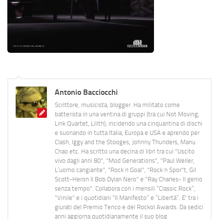
Antonio Bacciocchi
Scrittore, musicista, blogger. Ha militato come
batterista in una ventina di gruppi (tra cui Not Moving,
Link Quartet, Lilith), incidendo una cinquantina di dischi
e suonando in tutta Italia, Europa e USA e aprendo per
Clash, Iggy and the Stooges, Johnny Thunders, Manu
Chao etc. Ha scritto una decina di libri tra cui "Uscito
vivo dagli anni 80", "Mod Generations", "Paul Weller,
L’uomo cangiante", "Rock n Goal", "Rock n Spor"t, Gil
Scott-Heron Il Bob Dylan Nero" e "Ray Charles- Il genio
senza tempo". Collabora con i mensili “Classic Rock”,
"Vinile" e i quotidiani “Il Manifesto” e “Libertà”. E' tra i
giurati del Premio Tenco e del Rockol Awards. Da sedici
anni aggiorna quotidianamente il suo blog