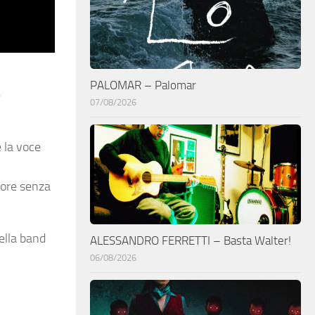
PALOMAR – Palomar
e
07/08/2026
e la voce
atore senza
della band
ALESSANDRO FERRETTI – Basta Walter!
06/08/2026