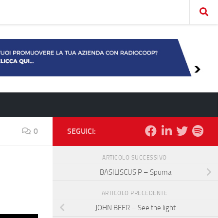
0
SEGUICI:
ARTICOLO SUCCESSIVO
BASILISCUS P – Spuma
ARTICOLO PRECEDENTE
JOHN BEER – See the light