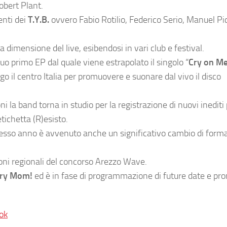
obert Plant.
enti dei
T.Y.B.
ovvero Fabio Rotilio, Federico Serio, Manuel Pic
 dimensione del live, esibendosi in vari club e festival.
uo primo EP dal quale viene estrapolato il singolo “
Cry on M
o il centro Italia per promuovere e suonare dal vivo il disco
i la band torna in studio per la registrazione di nuovi inediti
’etichetta (R)esisto.
stesso anno è avvenuto anche un significativo cambio di form
ioni regionali del concorso Arezzo Wave.
ry Mom!
ed è in fase di programmazione di future date e pr
ok