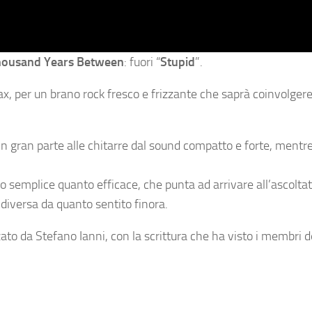
housand Years Between
: fuori “
Stupid
”.
sax, per un brano rock fresco e frizzante che saprà coinvolger
o in gran parte alle chitarre dal sound compatto e forte, mentr
nto semplice quanto efficace, che punta ad arrivare all’ascolt
 diversa da quanto sentito finora.
zzato da Stefano Ianni, con la scrittura che ha visto i membri 