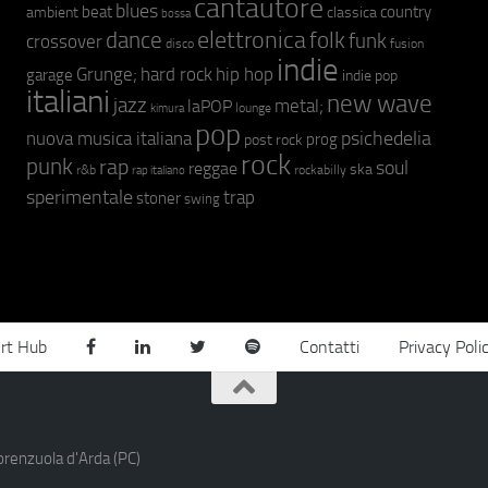
cantautore
blues
beat
country
ambient
classica
bossa
elettronica
dance
folk
funk
crossover
fusion
disco
indie
hip hop
Grunge;
hard rock
garage
indie pop
italiani
new wave
jazz
metal;
laPOP
lounge
kimura
pop
psichedelia
nuova musica italiana
prog
post rock
rock
punk
rap
soul
reggae
ska
r&b
rockabilly
rap italiano
sperimentale
trap
stoner
swing
rt Hub
Contatti
Privacy Poli
orenzuola d'Arda (PC)