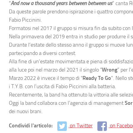
“
And now a thousand years between between us
” canta R
Da queste parole prendono ispirazione i quattro compon
Fabio Piccinini.
Formatosi nel 2017 il gruppo si misura fin da subito con la
Nella primavera del 2019 entra in studio per produrre il s
Durante l’estate dello stesso anno il gruppo si muove lung
partecipando a diversi contest.
Alla fine di un’estate movimentata e piena di soddisfazion
alla luce poi nel marzo del 2021 il singolo “
Wrong
” per l
Marzo 2022 è invece il tempo di “
Ready To Go
”. Nello 
i T.Y.B. con l’uscita di Fabio Piccinini alla batteria.
Recentemente, la band ha ottenuto la vittoria alle selez
Oggi la band collabora con l’agenzia di management
Sor
dei nuovi brani.
Condividi l'articolo:
on Twitter
on Facebo