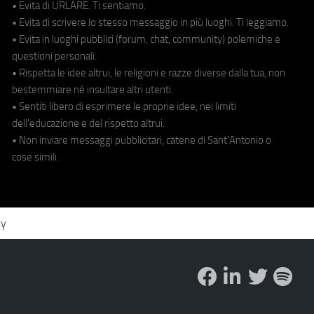
• Evita di URLARE. Ti sentiamo.
• Evita di scrivere lo stesso messaggio in più luoghi. Ti leggiamo.
• Evita in luoghi pubblici (forum, chat, community) polemiche e
questioni personali.
• Rispetta le idee altrui, le religioni e razze diverse dalla tua, non
bestemmiare né insultare altri utenti.
• Sentiti libero di esprimere le proprie idee, nei limiti
dell'educazione e del rispetto altrui.
• Non inviare messaggi pubblicitari, catene di Sant'Antonio o
cose simili.
cy