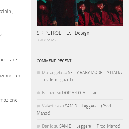
cinini,
SIR PETROL – Evil Design
e
”.
06/08/2026
 per dare
COMMENTI RECENTI
Mariangela
su
SELLY BABY MODELLA ITALIA
azione per
– Luna lei mi guarda
Fabrizio
su
DORIAN O. A. – Tao
omozione
Valentina
su
SAM D – Leggera – (Prod.
Manqc)
Danilo
su
SAM D – Leggera – (Prod. Manqc)