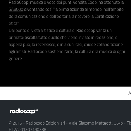
RadioCoop, musica e voce dei punti vendita Coop, ha ottenuto la
SA8000
diventando così "la prima azienda al mondo, nell'ambito
della comunicazione e dell'editoria, a ricevere la Certificazione
etica".
Dal punto di vista artistico e culturale, Radiocoop vanta un
primato: ascolta tutto quello che viene inviato in redazione, e
appena può, lo recensisce, e in alcuni casi, chiede collaborazione
agli artisti. Radiocoop sostiene l'arte, la cultura e la musica di ogni
genere.
A
© 2015 - Radiocoop Edizioni srl - Viale Giacomo Matteotti, 36/b - Fi
P.IVA: 01307190338