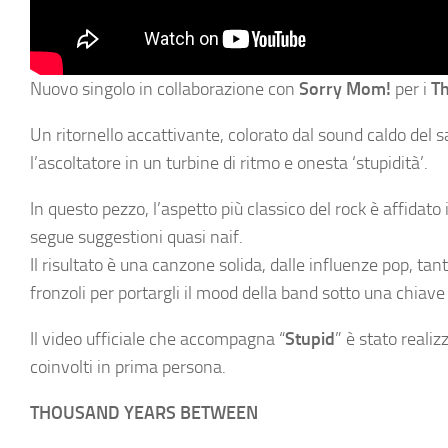
Nuovo singolo in collaborazione con
Sorry Mom!
per i
T
Un ritornello accattivante, colorato dal sound caldo del 
l’ascoltatore in un turbine di ritmo e onesta ‘stupidità’.
In questo pezzo, l’aspetto più classico del rock è affidat
segue suggestioni quasi naif.
Il risultato è una canzone solida, dalle influenze pop, ta
fronzoli per portargli il mood della band sotto una chiave
Il video ufficiale che accompagna “
Stupid
” è stato reali
coinvolti in prima persona.
THOUSAND YEARS BETWEEN