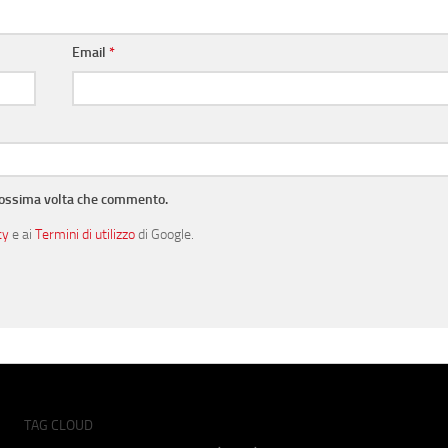
Email
*
prossima volta che commento.
cy
e ai
Termini di utilizzo
di Google.
TAG CLOUD