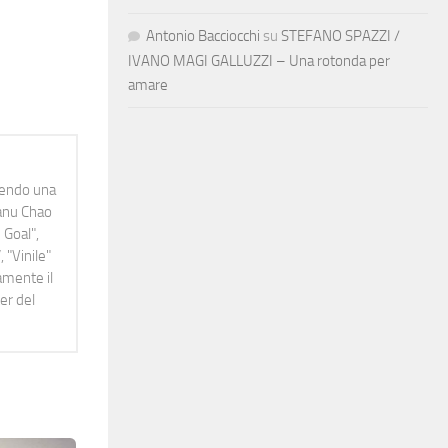
Antonio Bacciocchi
su
STEFANO SPAZZI /
IVANO MAGI GALLUZZI – Una rotonda per
amare
idendo una
Manu Chao
 Goal",
 "Vinile"
namente il
er del