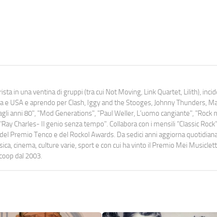
ista in una ventina di gruppi (tra cui Not Moving, Link Quartet, Lilith), inc
uropa e USA e aprendo per Clash, Iggy and the Stooges, Johnny Thunders, 
o dagli anni 80", "Mod Generations", "Paul Weller, L’uomo cangiante", "Rock n
Ray Charles- Il genio senza tempo". Collabora con i mensili “Classic Rock”,
urati del Premio Tenco e del Rockol Awards. Da sedici anni aggiorna quotidia
a, cinema, culture varie, sport e con cui ha vinto il Premio Mei Musiclett
ocoop dal 2003.