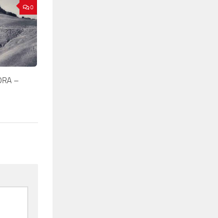
0
DRA –