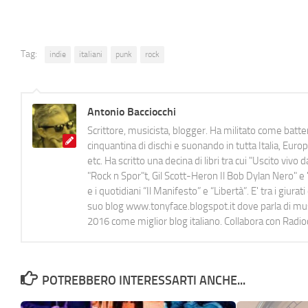
Tag:
indie
italiani
punk
rock
Antonio Bacciocchi
Scrittore, musicista, blogger. Ha militato come batter
cinquantina di dischi e suonando in tutta Italia, E
etc. Ha scritto una decina di libri tra cui "Uscito viv
"Rock n Spor"t, Gil Scott-Heron Il Bob Dylan Nero" e "
e i quotidiani “Il Manifesto” e “Libertà”. E' tra i gi
suo blog www.tonyface.blogspot.it dove parla di music
2016 come miglior blog italiano. Collabora con Radi
POTREBBERO INTERESSARTI ANCHE...