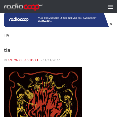
Salta al contenuto
TIA
tia
DI
ANTONIO BACCIOCCHI
·
11/11/2022