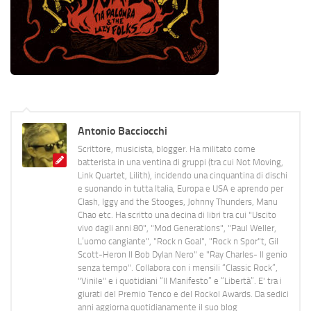
Antonio Bacciocchi
Scrittore, musicista, blogger. Ha militato come
batterista in una ventina di gruppi (tra cui Not Moving,
Link Quartet, Lilith), incidendo una cinquantina di dischi
e suonando in tutta Italia, Europa e USA e aprendo per
Clash, Iggy and the Stooges, Johnny Thunders, Manu
Chao etc. Ha scritto una decina di libri tra cui "Uscito
vivo dagli anni 80", "Mod Generations", "Paul Weller,
L’uomo cangiante", "Rock n Goal", "Rock n Spor"t, Gil
Scott-Heron Il Bob Dylan Nero" e "Ray Charles- Il genio
senza tempo". Collabora con i mensili “Classic Rock”,
"Vinile" e i quotidiani “Il Manifesto” e “Libertà”. E' tra i
giurati del Premio Tenco e del Rockol Awards. Da sedici
anni aggiorna quotidianamente il suo blog