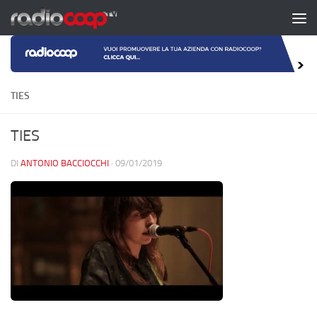
Salta al contenuto
TIES
TIES
DI
ANTONIO BACCIOCCHI
·
09/01/2019