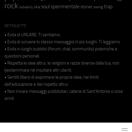
rock
soul
sperimentale
trap
stoner
ska
swing
rockabilly
NETIQUETTE
• Evita di URLARE. Ti sentiamo.
• Evita di scrivere lo stesso messaggio in più luoghi. Ti leggiamo.
• Evita in luoghi pubblici (forum, chat, community) polemiche e
questioni personali.
• Rispetta le idee altrui, le religioni e razze diverse dalla tua, non
bestemmiare né insultare altri utenti.
• Sentiti libero di esprimere le proprie idee, nei limiti
dell'educazione e del rispetto altrui.
• Non inviare messaggi pubblicitari, catene di Sant'Antonio o cose
simili.