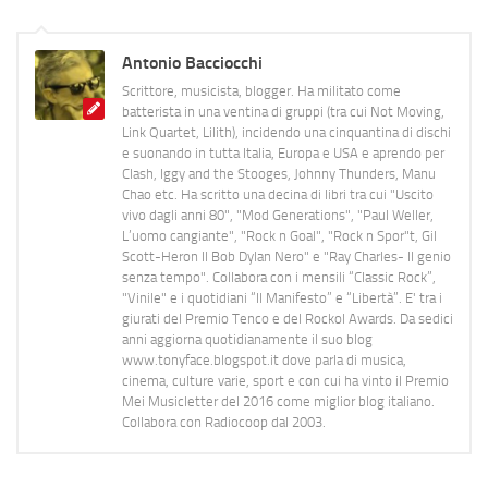
Antonio Bacciocchi
Scrittore, musicista, blogger. Ha militato come
batterista in una ventina di gruppi (tra cui Not Moving,
Link Quartet, Lilith), incidendo una cinquantina di dischi
e suonando in tutta Italia, Europa e USA e aprendo per
Clash, Iggy and the Stooges, Johnny Thunders, Manu
Chao etc. Ha scritto una decina di libri tra cui "Uscito
vivo dagli anni 80", "Mod Generations", "Paul Weller,
L’uomo cangiante", "Rock n Goal", "Rock n Spor"t, Gil
Scott-Heron Il Bob Dylan Nero" e "Ray Charles- Il genio
senza tempo". Collabora con i mensili “Classic Rock”,
"Vinile" e i quotidiani “Il Manifesto” e “Libertà”. E' tra i
giurati del Premio Tenco e del Rockol Awards. Da sedici
anni aggiorna quotidianamente il suo blog
www.tonyface.blogspot.it dove parla di musica,
cinema, culture varie, sport e con cui ha vinto il Premio
Mei Musicletter del 2016 come miglior blog italiano.
Collabora con Radiocoop dal 2003.