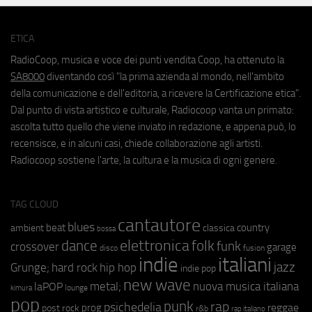
ETICA
RadioCoop, musica e voce dei punti vendita Coop, ha ottenuto la
SA8000
diventando così "la prima azienda al mondo, nell'ambito
della comunicazione e dell'editoria, a ricevere la Certificazione etica".
Dal punto di vista artistico e culturale, Radiocoop vanta un primato:
ascolta tutto quello che viene inviato in redazione, e appena può, lo
recensisce, e in alcuni casi, chiede collaborazione agli artisti.
Radiocoop sostiene l'arte, la cultura e la musica di ogni genere.
TAG CLOUD
cantautore
blues
beat
country
ambient
classica
bossa
elettronica
dance
folk
funk
crossover
garage
fusion
disco
indie
italiani
jazz
hip hop
Grunge;
hard rock
indie pop
new wave
nuova musica italiana
metal;
laPOP
lounge
kimura
pop
punk
rap
psichedelia
reggae
prog
post rock
r&b
rap italiano