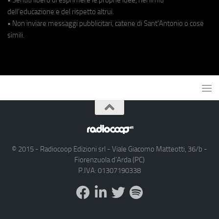
dell'educazione e del rispetto altrui.
• Non inviare messaggi pubblicitari, catene di Sant'Antonio o cose
simili.
© 2015 - Radiocoop Edizioni srl - Viale Giacomo Matteotti, 36/b -
Fiorenzuola d'Arda (PC)
P.IVA: 01307190338