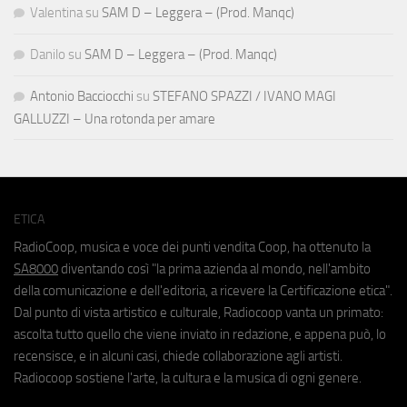
Valentina
su
SAM D – Leggera – (Prod. Manqc)
Danilo
su
SAM D – Leggera – (Prod. Manqc)
Antonio Bacciocchi
su
STEFANO SPAZZI / IVANO MAGI
GALLUZZI – Una rotonda per amare
ETICA
RadioCoop, musica e voce dei punti vendita Coop, ha ottenuto la
SA8000
diventando così "la prima azienda al mondo, nell'ambito
della comunicazione e dell'editoria, a ricevere la Certificazione etica".
Dal punto di vista artistico e culturale, Radiocoop vanta un primato:
ascolta tutto quello che viene inviato in redazione, e appena può, lo
recensisce, e in alcuni casi, chiede collaborazione agli artisti.
Radiocoop sostiene l'arte, la cultura e la musica di ogni genere.