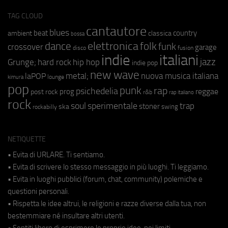
TAG CLOUD
cantautore
blues
beat
country
ambient
classica
bossa
elettronica
dance
folk
funk
crossover
garage
fusion
disco
indie
italiani
jazz
hip hop
Grunge;
hard rock
indie pop
new wave
metal;
nuova musica italiana
laPOP
lounge
kimura
pop
punk
rap
psichedelia
reggae
prog
post rock
r&b
rap italiano
rock
soul
sperimentale
trap
stoner
ska
swing
rockabilly
NETIQUETTE
• Evita di URLARE. Ti sentiamo.
• Evita di scrivere lo stesso messaggio in più luoghi. Ti leggiamo.
• Evita in luoghi pubblici (forum, chat, community) polemiche e
questioni personali.
• Rispetta le idee altrui, le religioni e razze diverse dalla tua, non
bestemmiare né insultare altri utenti.
• Sentiti libero di esprimere le proprie idee, nei limiti