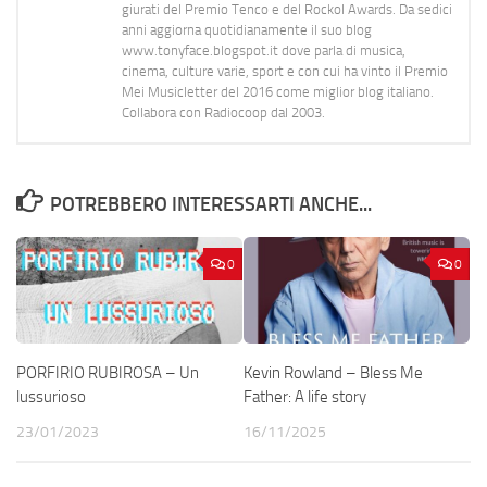
giurati del Premio Tenco e del Rockol Awards. Da sedici
anni aggiorna quotidianamente il suo blog
www.tonyface.blogspot.it dove parla di musica,
cinema, culture varie, sport e con cui ha vinto il Premio
Mei Musicletter del 2016 come miglior blog italiano.
Collabora con Radiocoop dal 2003.
POTREBBERO INTERESSARTI ANCHE...
0
0
PORFIRIO RUBIROSA – Un
Kevin Rowland – Bless Me
lussurioso
Father: A life story
23/01/2023
16/11/2025