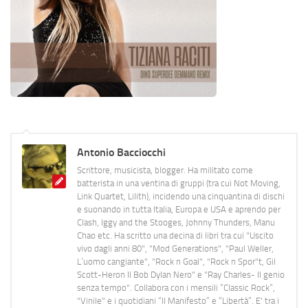
Antonio Bacciocchi
Scrittore, musicista, blogger. Ha militato come
batterista in una ventina di gruppi (tra cui Not Moving,
Link Quartet, Lilith), incidendo una cinquantina di dischi
e suonando in tutta Italia, Europa e USA e aprendo per
Clash, Iggy and the Stooges, Johnny Thunders, Manu
Chao etc. Ha scritto una decina di libri tra cui "Uscito
vivo dagli anni 80", "Mod Generations", "Paul Weller,
L’uomo cangiante", "Rock n Goal", "Rock n Spor"t, Gil
Scott-Heron Il Bob Dylan Nero" e "Ray Charles- Il genio
senza tempo". Collabora con i mensili “Classic Rock”,
"Vinile" e i quotidiani “Il Manifesto” e “Libertà”. E' tra i