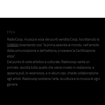
ETICA
RadioCoop, musica e voce dei punti vendita Coop, ha ottenuto la
SA8000
diventando così "la prima azienda al mondo, nell'ambito
della comunicazione e dell'editoria, a ricevere la Certificazione
etica".
Dal punto di vista artistico e culturale, Radiocoop vanta un
primato: ascolta tutto quello che viene inviato in redazione, e
appena può, lo recensisce, e in alcuni casi, chiede collaborazione
agli artisti. Radiocoop sostiene l'arte, la cultura e la musica di ogni
genere.