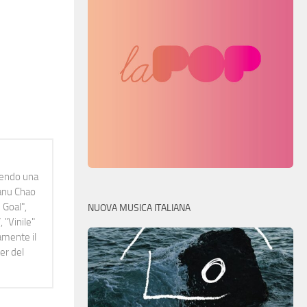
idendo una
Manu Chao
 Goal",
NUOVA MUSICA ITALIANA
 "Vinile"
namente il
er del