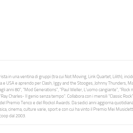
ista in una ventina di gruppi (tra cui Not Moving, Link Quartet, Lilith), inc
uropa e USA e aprendo per Clash, Iggy and the Stooges, Johnny Thunders, 
o dagli anni 80", "Mod Generations", "Paul Weller, L’uomo cangiante", "Rock n
Ray Charles- Il genio senza tempo". Collabora con i mensili “Classic Rock”,
urati del Premio Tenco e del Rockol Awards. Da sedici anni aggiorna quotidia
a, cinema, culture varie, sport e con cui ha vinto il Premio Mei Musiclett
ocoop dal 2003.