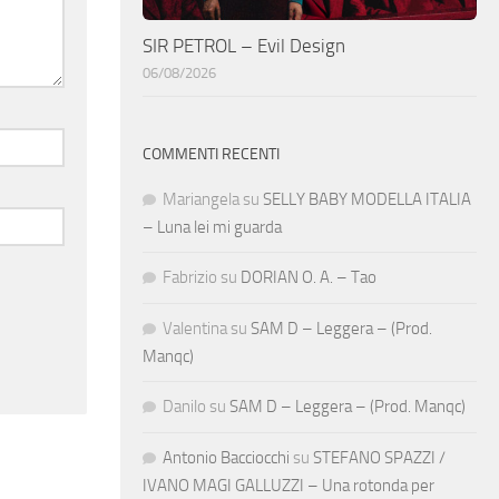
SIR PETROL – Evil Design
06/08/2026
COMMENTI RECENTI
Mariangela
su
SELLY BABY MODELLA ITALIA
– Luna lei mi guarda
Fabrizio
su
DORIAN O. A. – Tao
Valentina
su
SAM D – Leggera – (Prod.
Manqc)
Danilo
su
SAM D – Leggera – (Prod. Manqc)
Antonio Bacciocchi
su
STEFANO SPAZZI /
IVANO MAGI GALLUZZI – Una rotonda per