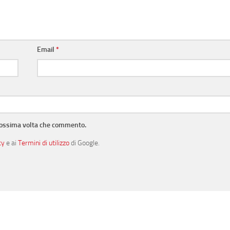
Email
*
prossima volta che commento.
cy
e ai
Termini di utilizzo
di Google.