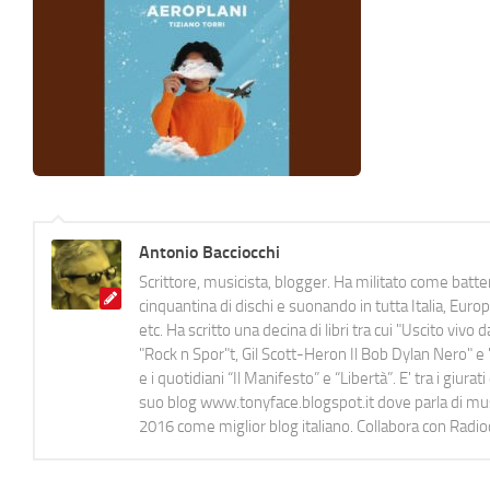
Antonio Bacciocchi
Scrittore, musicista, blogger. Ha militato come batter
cinquantina di dischi e suonando in tutta Italia, E
etc. Ha scritto una decina di libri tra cui "Uscito viv
"Rock n Spor"t, Gil Scott-Heron Il Bob Dylan Nero" e "
e i quotidiani “Il Manifesto” e “Libertà”. E' tra i gi
suo blog www.tonyface.blogspot.it dove parla di music
2016 come miglior blog italiano. Collabora con Radi