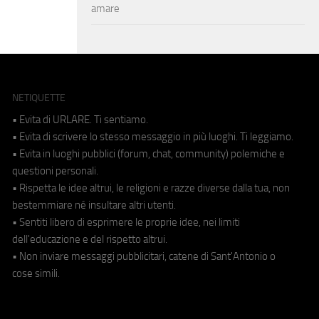
amare
NETIQUETTE
• Evita di URLARE. Ti sentiamo.
• Evita di scrivere lo stesso messaggio in più luoghi. Ti leggiamo.
• Evita in luoghi pubblici (forum, chat, community) polemiche e
questioni personali.
• Rispetta le idee altrui, le religioni e razze diverse dalla tua, non
bestemmiare né insultare altri utenti.
• Sentiti libero di esprimere le proprie idee, nei limiti
dell'educazione e del rispetto altrui.
• Non inviare messaggi pubblicitari, catene di Sant'Antonio o
cose simili.