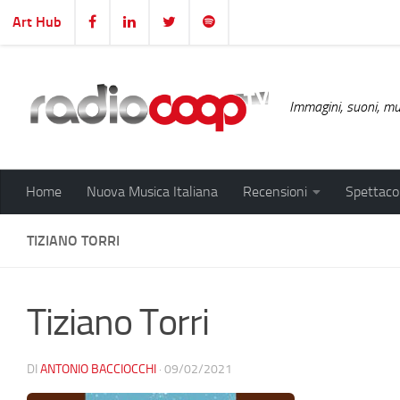
Art Hub
Salta al contenuto
Immagini, suoni, mus
Home
Nuova Musica Italiana
Recensioni
Spettacol
TIZIANO TORRI
Tiziano Torri
DI
ANTONIO BACCIOCCHI
·
09/02/2021