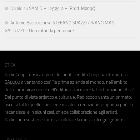
Danilo
su
SAM D – Leggera – (Prod. Manqc)
Antonio Bacciocchi
su
STEFANO SPAZZI / IVANO MAGI
GALLUZZI – Una rotonda per amare
ETICA
RadioCoop, musica e voce dei punti vendita Coop, ha ottenuto la
SA8000
diventando così "la prima azienda al mondo, nell'ambito
della comunicazione e dell'editoria, a ricevere la Certificazione etica".
Dal punto di vista artistico e culturale, Radiocoop vanta un primato:
ascolta tutto quello che viene inviato in redazione, e appena può, lo
recensisce, e in alcuni casi, chiede collaborazione agli artisti.
Radiocoop sostiene l'arte, la cultura e la musica di ogni genere.
TAG CLOUD