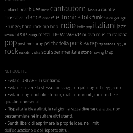
cantautore
blues
beat
country
ambient
classica
bossa
elettronica
dance
folk
funk
crossover
garage
fusion
disco
indie
italiani
jazz
hip hop
Grunge;
hard rock
indie pop
new wave
metal;
nuova musica italiana
laPOP
lounge
kimura
pop
punk
rap
psichedelia
reggae
prog
post rock
r&b
rap italiano
rock
soul
sperimentale
trap
stoner
ska
swing
rockabilly
NETIQUETTE
• Evita di URLARE. Ti sentiamo.
• Evita di scrivere lo stesso messaggio in più luoghi. Ti leggiamo.
• Evita in luoghi pubblici (forum, chat, community) polemiche e
questioni personali.
• Rispetta le idee altrui, le religioni e razze diverse dalla tua, non
bestemmiare né insultare altri utenti.
• Sentiti libero di esprimere le proprie idee, nei limiti
dell'educazione e del rispetto altrui.