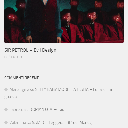
SIR PETROL – Evil Design
06/08/2026
COMMENTI RECENTI
Mariangela
su
SELLY BABY MODELLA ITALIA – Luna lei mi
guarda
Fabrizio
su
DORIAN O. A. – Tao
Valentina
su
SAM D – Leggera – (Prod. Manqc)