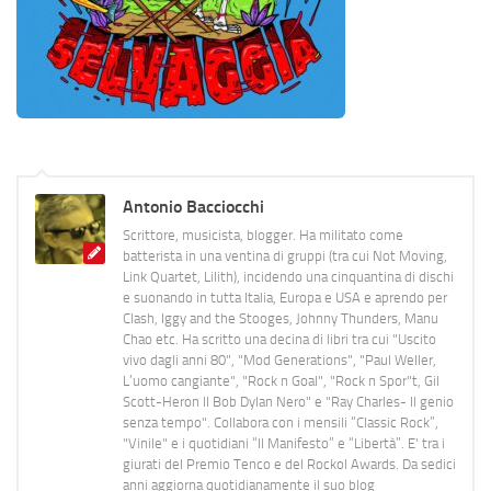
Antonio Bacciocchi
Scrittore, musicista, blogger. Ha militato come
batterista in una ventina di gruppi (tra cui Not Moving,
Link Quartet, Lilith), incidendo una cinquantina di dischi
e suonando in tutta Italia, Europa e USA e aprendo per
Clash, Iggy and the Stooges, Johnny Thunders, Manu
Chao etc. Ha scritto una decina di libri tra cui "Uscito
vivo dagli anni 80", "Mod Generations", "Paul Weller,
L’uomo cangiante", "Rock n Goal", "Rock n Spor"t, Gil
Scott-Heron Il Bob Dylan Nero" e "Ray Charles- Il genio
senza tempo". Collabora con i mensili “Classic Rock”,
"Vinile" e i quotidiani “Il Manifesto” e “Libertà”. E' tra i
giurati del Premio Tenco e del Rockol Awards. Da sedici
anni aggiorna quotidianamente il suo blog