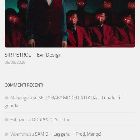
SIR PETROL – Evil Design
06/08/2026
COMMENTI RECENTI
Mariangela
su
SELLY BABY MODELLA ITALIA – Luna lei mi
guarda
Fabrizio
su
DORIAN O. A. – Tao
Valentina
su
SAM D – Leggera – (Prod. Manqc)