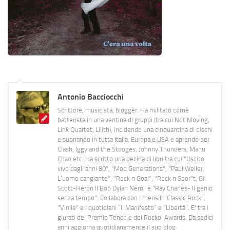
Antonio Bacciocchi
Scrittore, musicista, blogger. Ha militato come
batterista in una ventina di gruppi (tra cui Not Moving,
Link Quartet, Lilith), incidendo una cinquantina di dischi
e suonando in tutta Italia, Europa e USA e aprendo per
Clash, Iggy and the Stooges, Johnny Thunders, Manu
Chao etc. Ha scritto una decina di libri tra cui "Uscito
vivo dagli anni 80", "Mod Generations", "Paul Weller,
L’uomo cangiante", "Rock n Goal", "Rock n Spor"t, Gil
Scott-Heron Il Bob Dylan Nero" e "Ray Charles- Il genio
senza tempo". Collabora con i mensili “Classic Rock”,
"Vinile" e i quotidiani “Il Manifesto” e “Libertà”. E' tra i
giurati del Premio Tenco e del Rockol Awards. Da sedici
anni aggiorna quotidianamente il suo blog