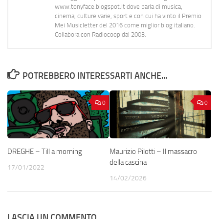
www.tonyface.blogspot.it dove parla di musica,
cinema, culture varie, sport e con cui ha vinto il Premio
Mei Musicletter del 2016 come miglior blog italiano.
Collabora con Radiocoop dal 2003.
POTREBBERO INTERESSARTI ANCHE...
0
0
DREGHE – Till a morning
Maurizio Pilotti – Il massacro
della cascina
17/01/2022
14/02/2026
LASCIA UN COMMENTO