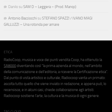
Danilo
su
SAM D – Leggera – (Prod. Manqc)
Antonio Bacciocchi
su
STEFANO SPAZZI / IVANO MAGI
GALLUZZI – Una rotonda per amare
ETICA
RadioCoop, musica e voce dei punti vendita Coop, ha ottenuto la
SA8000
diventando così "la prima azienda al mondo, nell'ambito
della comunicazione e dell'editoria, a ricevere la Certificazione etica".
Dal punto di vista artistico e culturale, Radiocoop vanta un primato:
ascolta tutto quello che viene inviato in redazione, e appena può, lo
recensisce, e in alcuni casi, chiede collaborazione agli artisti.
Radiocoop sostiene l'arte, la cultura e la musica di ogni genere.
TAG CLOUD