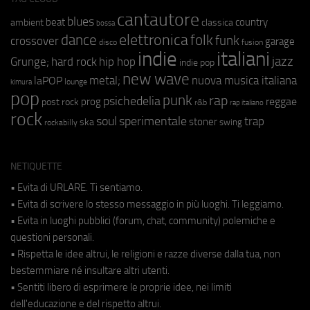
cantautore
blues
beat
country
ambient
classica
bossa
elettronica
dance
folk
funk
crossover
garage
fusion
disco
indie
italiani
jazz
hip hop
Grunge;
hard rock
indie pop
new wave
metal;
nuova musica italiana
laPOP
lounge
kimura
pop
punk
rap
psichedelia
reggae
prog
post rock
r&b
rap italiano
rock
soul
sperimentale
trap
stoner
ska
swing
rockabilly
NETIQUETTE
• Evita di URLARE. Ti sentiamo.
• Evita di scrivere lo stesso messaggio in più luoghi. Ti leggiamo.
• Evita in luoghi pubblici (forum, chat, community) polemiche e
questioni personali.
• Rispetta le idee altrui, le religioni e razze diverse dalla tua, non
bestemmiare né insultare altri utenti.
• Sentiti libero di esprimere le proprie idee, nei limiti
dell'educazione e del rispetto altrui.