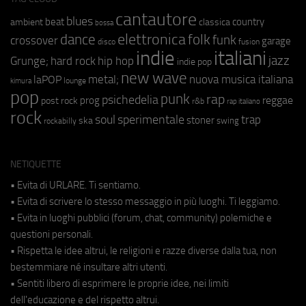
cantautore
blues
beat
country
ambient
classica
bossa
elettronica
dance
folk
funk
crossover
garage
fusion
disco
indie
italiani
jazz
hip hop
Grunge;
hard rock
indie pop
new wave
metal;
nuova musica italiana
laPOP
lounge
kimura
pop
punk
rap
psichedelia
reggae
prog
post rock
r&b
rap italiano
rock
soul
sperimentale
trap
stoner
ska
swing
rockabilly
NETIQUETTE
• Evita di URLARE. Ti sentiamo.
• Evita di scrivere lo stesso messaggio in più luoghi. Ti leggiamo.
• Evita in luoghi pubblici (forum, chat, community) polemiche e
questioni personali.
• Rispetta le idee altrui, le religioni e razze diverse dalla tua, non
bestemmiare né insultare altri utenti.
• Sentiti libero di esprimere le proprie idee, nei limiti
dell'educazione e del rispetto altrui.