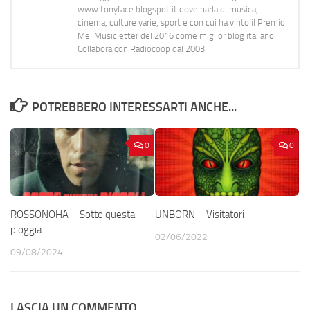
www.tonyface.blogspot.it dove parla di musica,
cinema, culture varie, sport e con cui ha vinto il Premio
Mei Musicletter del 2016 come miglior blog italiano.
Collabora con Radiocoop dal 2003.
POTREBBERO INTERESSARTI ANCHE...
0
0
ROSSONOHA – Sotto questa
UNBORN – Visitatori
pioggia
02/06/2022
09/08/2024
LASCIA UN COMMENTO