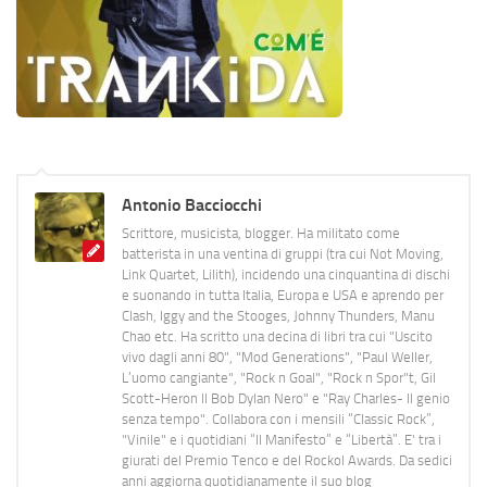
Antonio Bacciocchi
Scrittore, musicista, blogger. Ha militato come
batterista in una ventina di gruppi (tra cui Not Moving,
Link Quartet, Lilith), incidendo una cinquantina di dischi
e suonando in tutta Italia, Europa e USA e aprendo per
Clash, Iggy and the Stooges, Johnny Thunders, Manu
Chao etc. Ha scritto una decina di libri tra cui "Uscito
vivo dagli anni 80", "Mod Generations", "Paul Weller,
L’uomo cangiante", "Rock n Goal", "Rock n Spor"t, Gil
Scott-Heron Il Bob Dylan Nero" e "Ray Charles- Il genio
senza tempo". Collabora con i mensili “Classic Rock”,
"Vinile" e i quotidiani “Il Manifesto” e “Libertà”. E' tra i
giurati del Premio Tenco e del Rockol Awards. Da sedici
anni aggiorna quotidianamente il suo blog