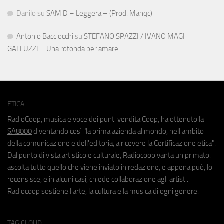
Danilo
su
SAM D – Leggera – (Prod. Manqc)
Antonio Bacciocchi
su
STEFANO SPAZZI / IVANO MAGI
GALLUZZI – Una rotonda per amare
ETICA
RadioCoop, musica e voce dei punti vendita Coop, ha ottenuto la
SA8000
diventando così "la prima azienda al mondo, nell'ambito
della comunicazione e dell'editoria, a ricevere la Certificazione etica".
Dal punto di vista artistico e culturale, Radiocoop vanta un primato:
ascolta tutto quello che viene inviato in redazione, e appena può, lo
recensisce, e in alcuni casi, chiede collaborazione agli artisti.
Radiocoop sostiene l'arte, la cultura e la musica di ogni genere.
TAG CLOUD