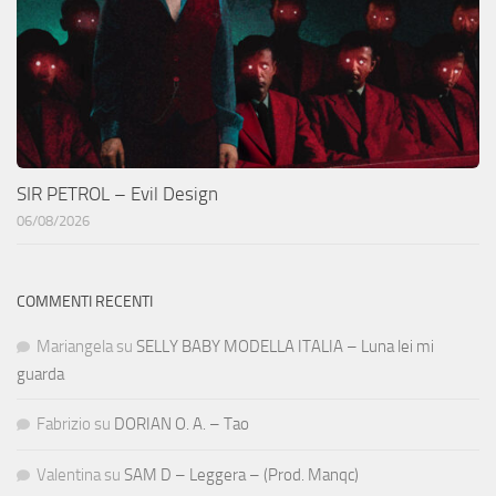
SIR PETROL – Evil Design
06/08/2026
COMMENTI RECENTI
Mariangela
su
SELLY BABY MODELLA ITALIA – Luna lei mi
guarda
Fabrizio
su
DORIAN O. A. – Tao
Valentina
su
SAM D – Leggera – (Prod. Manqc)