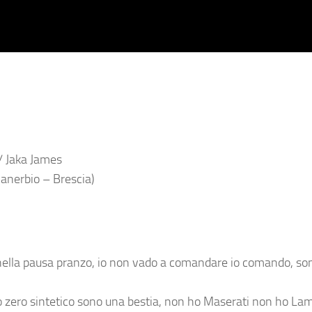
 / Jaka James
anerbio – Brescia)
 nella pausa pranzo, io non vado a comandare io comando, so
ino zero sintetico sono una bestia, non ho Maserati non ho La