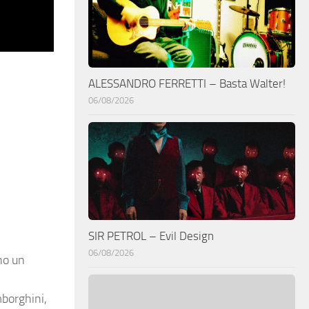
ALESSANDRO FERRETTI – Basta Walter!
06/08/2026
SIR PETROL – Evil Design
06/08/2026
no un
mborghini,