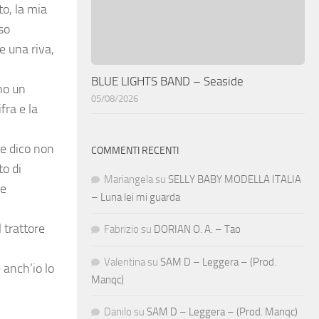
to, la mia
sso
e una riva,
BLUE LIGHTS BAND – Seaside
no un
05/08/2026
fra e la
he dico non
COMMENTI RECENTI
to di
Mariangela
su
SELLY BABY MODELLA ITALIA
le
– Luna lei mi guarda
 trattore
Fabrizio
su
DORIAN O. A. – Tao
Valentina
su
SAM D – Leggera – (Prod.
 anch’io lo
Manqc)
Danilo
su
SAM D – Leggera – (Prod. Manqc)