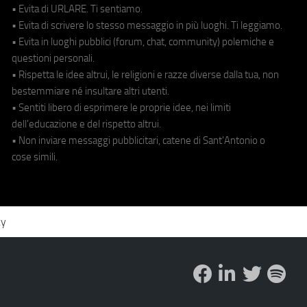
• Evita di URLARE. Ti sentiamo.
• Evita di scrivere lo stesso messaggio in più luoghi. Ti leggiamo.
• Evita in luoghi pubblici (forum, chat, community) polemiche e
questioni personali.
• Rispetta le idee altrui, le religioni e razze diverse dalla tua, non
bestemmiare né insultare altri utenti.
• Sentiti libero di esprimere le proprie idee, nei limiti
dell'educazione e del rispetto altrui.
• Non inviare messaggi pubblicitari, catene di Sant'Antonio o
cose simili.
cy