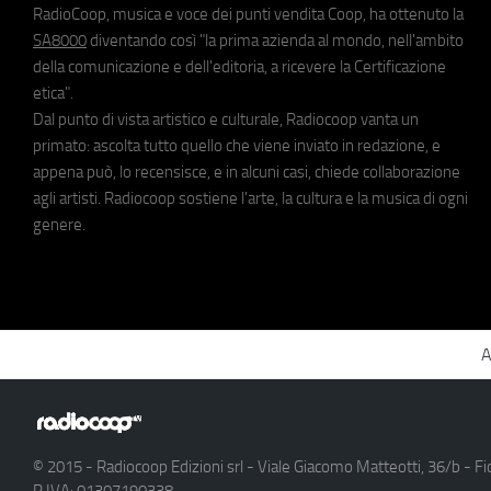
RadioCoop, musica e voce dei punti vendita Coop, ha ottenuto la
SA8000
diventando così "la prima azienda al mondo, nell'ambito
della comunicazione e dell'editoria, a ricevere la Certificazione
etica".
Dal punto di vista artistico e culturale, Radiocoop vanta un
primato: ascolta tutto quello che viene inviato in redazione, e
appena può, lo recensisce, e in alcuni casi, chiede collaborazione
agli artisti. Radiocoop sostiene l'arte, la cultura e la musica di ogni
genere.
A
© 2015 - Radiocoop Edizioni srl - Viale Giacomo Matteotti, 36/b - Fi