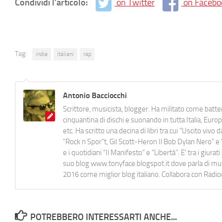
Condividi l'articolo:
on Twitter
on Facebo
Tag:
indie
italiani
rap
Antonio Bacciocchi
Scrittore, musicista, blogger. Ha militato come batter
cinquantina di dischi e suonando in tutta Italia, E
etc. Ha scritto una decina di libri tra cui "Uscito viv
"Rock n Spor"t, Gil Scott-Heron Il Bob Dylan Nero" e "
e i quotidiani “Il Manifesto” e “Libertà”. E' tra i gi
suo blog www.tonyface.blogspot.it dove parla di music
2016 come miglior blog italiano. Collabora con Radi
POTREBBERO INTERESSARTI ANCHE...