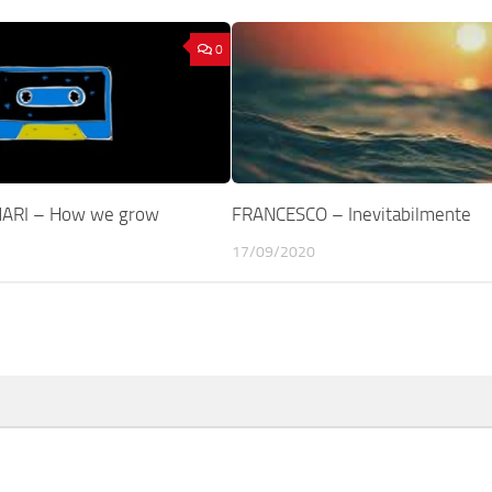
0
ARI – How we grow
FRANCESCO – Inevitabilmente
17/09/2020