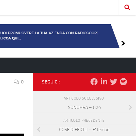
0
SEGUICI:
ARTICOLO SUCCESSIVO
SONOHRA – Ciao
ARTICOLO PRECEDENTE
COSE DIFFICILI – E’ tempo