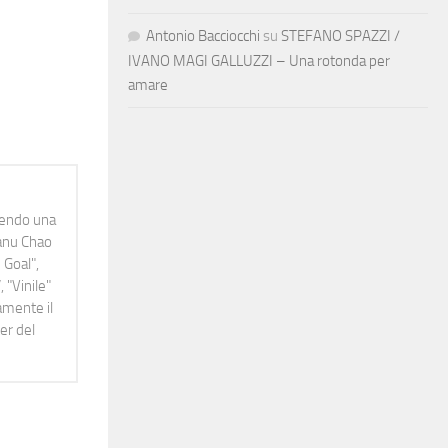
Antonio Bacciocchi
su
STEFANO SPAZZI /
IVANO MAGI GALLUZZI – Una rotonda per
amare
idendo una
Manu Chao
 Goal",
 "Vinile"
namente il
er del