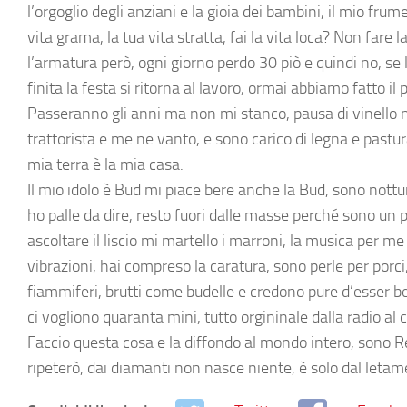
l’orgoglio degli anziani e la gioia dei bambini, il mio fr
vita grama, la tua vita stratta, fai la vita loca? Non fare
l’armatura però, ogni giorno perdo 30 piò e quindi no, se
finita la festa si ritorna al lavoro, ormai abbiamo fatto il 
Passeranno gli anni ma non mi stanco, pausa di vinello
trattorista e me ne vanto, e sono carico di legna e pastur
mia terra è la mia casa.
Il mio idolo è Bud mi piace bere anche la Bud, sono nottu
ho palle da dire, resto fuori dalle masse perché sono un p
ascoltare il liscio mi martello i marroni, la musica per m
vibrazioni, hai compreso la caratura, sono perle per por
fiammiferi, brutti come budelle e credono pure d’esser b
ci vogliono quaranta mini, tutto orgininale dalla radio a
Faccio questa cosa e la diffondo al mondo intero, sono 
ripeterò, dai diamanti non nasce niente, è solo dal letam