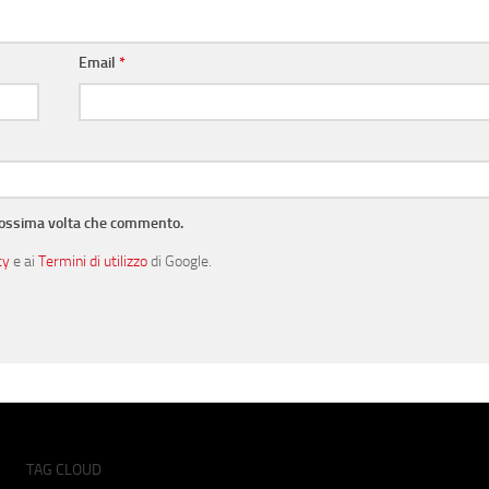
Email
*
prossima volta che commento.
cy
e ai
Termini di utilizzo
di Google.
TAG CLOUD