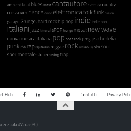
cantautore
blues
beat
country
ambient
classica
bossa
elettronica
dance
folk
funk
crossover
fusion
disco
indie
hip hop
Grunge;
hard rock
garage
indie pop
italiani
new wave
jazz
metal;
laPOP
lounge
kimura
pop
psichedelia
nuova musica italiana
prog
post rock
rock
punk
rap
soul
reggae
ska
r&b
rockabilly
rap italiano
sperimentale
trap
stoner
swing
rt Hub
Contatti
Privacy Poli
orenzuola d'Arda (PC)