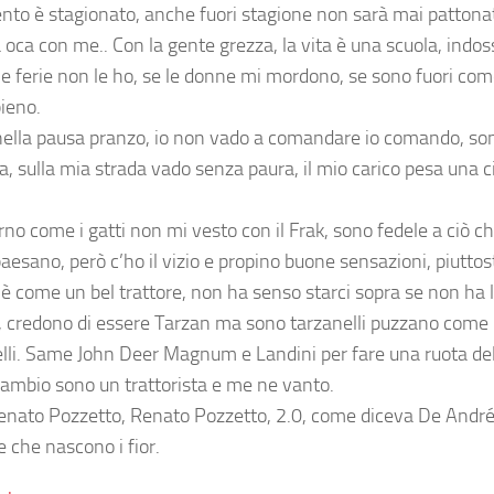
umento è stagionato, anche fuori stagione non sarà mai pattona
 la oca con me.. Con la gente grezza, la vita è una scuola, indo
 le ferie non le ho, se le donne mi mordono, se sono fuori com
pieno.
 nella pausa pranzo, io non vado a comandare io comando, so
a, sulla mia strada vado senza paura, il mio carico pesa una ci
rno come i gatti non mi vesto con il Frak, sono fedele a ciò c
aesano, però c’ho il vizio e propino buone sensazioni, piuttos
e è come un bel trattore, non ha senso starci sopra se non ha 
ci, credono di essere Tarzan ma sono tarzanelli puzzano come
elli. Same John Deer Magnum e Landini per fare una ruota del
l cambio sono un trattorista e me ne vanto.
Renato Pozzetto, Renato Pozzetto, 2.0, come diceva De André
e che nascono i fior.