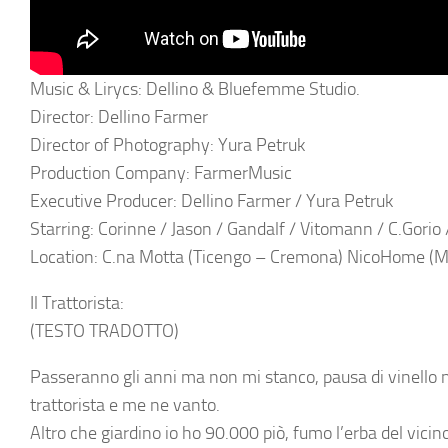
Music & Lirycs: Dellino & Bluefemme Studio.
Director: Dellino Farmer
Director of Photography: Yura Petruk
Production Company: FarmerMusic
Executive Producer: Dellino Farmer / Yura Petruk
Starring: Corinne / Jason / Gandalf / Vitomann / C.Gorio
Location: C.na Motta (Ticengo – Cremona) NicoHome (M
Il Trattorista:
(TESTO TRADOTTO)
Passeranno gli anni ma non mi stanco, pausa di vinello
trattorista e me ne vanto.
Altro che giardino io ho 90.000 piò, fumo l’erba del vic