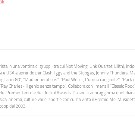
ok
ista in una ventina di gruppi (tra cui Not Moving, Link Quartet, Lilith), inc
uropa e USA e aprendo per Clash, Iggy and the Stooges, Johnny Thunders, 
o dagli anni 80", "Mod Generations", "Paul Weller, L’uomo cangiante", "Rock n
Ray Charles- Il genio senza tempo". Collabora con i mensili “Classic Rock”,
urati del Premio Tenco e del Rockol Awards. Da sedici anni aggiorna quotidia
a, cinema, culture varie, sport e con cui ha vinto il Premio Mei Musiclett
ocoop dal 2003.