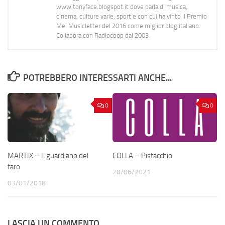
www.tonyface.blogspot.it dove parla di musica,
cinema, culture varie, sport e con cui ha vinto il Premio
Mei Musicletter del 2016 come miglior blog italiano.
Collabora con Radiocoop dal 2003.
POTREBBERO INTERESSARTI ANCHE...
0
0
MARTIX – Il guardiano del
COLLA – Pistacchio
faro
20/06/2021
03/01/2018
LASCIA UN COMMENTO