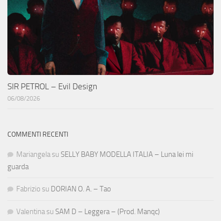
SIR PETROL – Evil Design
06/08/2026
COMMENTI RECENTI
Mariangela
su
SELLY BABY MODELLA ITALIA – Luna lei mi
guarda
Fabrizio
su
DORIAN O. A. – Tao
Valentina
su
SAM D – Leggera – (Prod. Manqc)