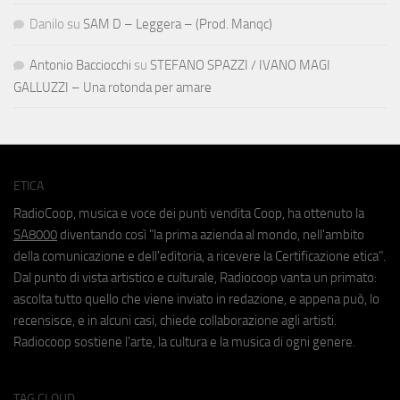
Danilo
su
SAM D – Leggera – (Prod. Manqc)
Antonio Bacciocchi
su
STEFANO SPAZZI / IVANO MAGI
GALLUZZI – Una rotonda per amare
ETICA
RadioCoop, musica e voce dei punti vendita Coop, ha ottenuto la
SA8000
diventando così "la prima azienda al mondo, nell'ambito
della comunicazione e dell'editoria, a ricevere la Certificazione etica".
Dal punto di vista artistico e culturale, Radiocoop vanta un primato:
ascolta tutto quello che viene inviato in redazione, e appena può, lo
recensisce, e in alcuni casi, chiede collaborazione agli artisti.
Radiocoop sostiene l'arte, la cultura e la musica di ogni genere.
TAG CLOUD