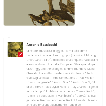
Antonio Bacciocchi
Scrittore, musicista, blogger. Ha militato come
batterista in una ventina di gruppi (tra cui Not Moving,
Link Quartet, Lilith), incidendo una cinquantina di dischi
e suonando in tutta Italia, Europa e USA e aprendo per
Clash, Iggy and the Stooges, Johnny Thunders, Manu
Chao etc. Ha scritto una decina di libri tra cui "Uscito
vivo dagli anni 80", "Mod Generations", "Paul Weller,
L’uomo cangiante", "Rock n Goal", "Rock n Spor"t, Gil
Scott-Heron Il Bob Dylan Nero" e "Ray Charles- Il genio
senza tempo". Collabora con i mensili “Classic Rock”,
"Vinile" e i quotidiani “Il Manifesto” e “Libertà”. E' tra i
giurati del Premio Tenco e del Rockol Awards. Da sedici
anni aggiorna quotidianamente il suo blog