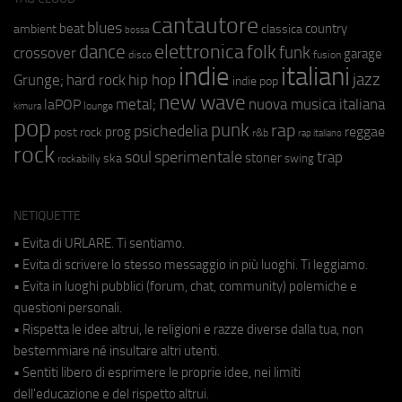
cantautore
blues
beat
country
ambient
classica
bossa
elettronica
dance
folk
funk
crossover
garage
fusion
disco
indie
italiani
jazz
hip hop
Grunge;
hard rock
indie pop
new wave
metal;
nuova musica italiana
laPOP
lounge
kimura
pop
punk
rap
psichedelia
reggae
prog
post rock
r&b
rap italiano
rock
soul
sperimentale
trap
stoner
ska
swing
rockabilly
NETIQUETTE
• Evita di URLARE. Ti sentiamo.
• Evita di scrivere lo stesso messaggio in più luoghi. Ti leggiamo.
• Evita in luoghi pubblici (forum, chat, community) polemiche e
questioni personali.
• Rispetta le idee altrui, le religioni e razze diverse dalla tua, non
bestemmiare né insultare altri utenti.
• Sentiti libero di esprimere le proprie idee, nei limiti
dell'educazione e del rispetto altrui.