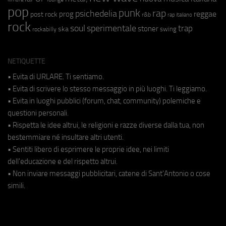
pop
punk
rap
psichedelia
reggae
prog
post rock
r&b
rap italiano
rock
soul
sperimentale
trap
stoner
ska
swing
rockabilly
NETIQUETTE
• Evita di URLARE. Ti sentiamo.
• Evita di scrivere lo stesso messaggio in più luoghi. Ti leggiamo.
• Evita in luoghi pubblici (forum, chat, community) polemiche e
questioni personali.
• Rispetta le idee altrui, le religioni e razze diverse dalla tua, non
bestemmiare né insultare altri utenti.
• Sentiti libero di esprimere le proprie idee, nei limiti
dell'educazione e del rispetto altrui.
• Non inviare messaggi pubblicitari, catene di Sant'Antonio o cose
simili.