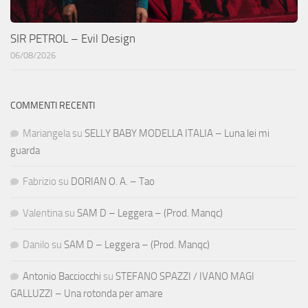
SIR PETROL – Evil Design
06/08/2026
COMMENTI RECENTI
Mariangela
su
SELLY BABY MODELLA ITALIA – Luna lei mi
guarda
Fabrizio
su
DORIAN O. A. – Tao
Valentina
su
SAM D – Leggera – (Prod. Manqc)
Danilo
su
SAM D – Leggera – (Prod. Manqc)
Antonio Bacciocchi
su
STEFANO SPAZZI / IVANO MAGI
GALLUZZI – Una rotonda per amare