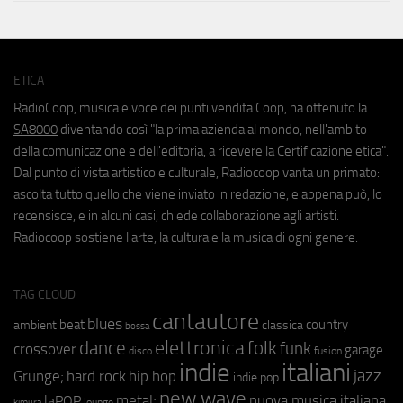
ETICA
RadioCoop, musica e voce dei punti vendita Coop, ha ottenuto la
SA8000
diventando così "la prima azienda al mondo, nell'ambito
della comunicazione e dell'editoria, a ricevere la Certificazione etica".
Dal punto di vista artistico e culturale, Radiocoop vanta un primato:
ascolta tutto quello che viene inviato in redazione, e appena può, lo
recensisce, e in alcuni casi, chiede collaborazione agli artisti.
Radiocoop sostiene l'arte, la cultura e la musica di ogni genere.
TAG CLOUD
cantautore
blues
beat
country
ambient
classica
bossa
elettronica
dance
folk
funk
crossover
garage
fusion
disco
indie
italiani
jazz
hip hop
Grunge;
hard rock
indie pop
new wave
metal;
nuova musica italiana
laPOP
lounge
kimura