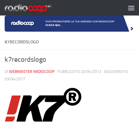
Salta al contenuto
K7RECORDSLOGO
k7recordslogo
DI
WEBMASTER RADIOCOOP
· PUBBLICATO
20/04/2013
· AGGIORNATO
03/04/2017