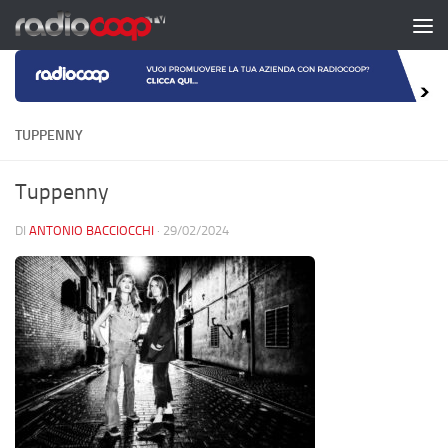
Salta al contenuto
TUPPENNY
Tuppenny
DI
ANTONIO BACCIOCCHI
·
29/02/2024