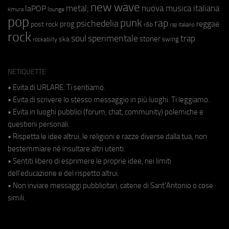
new wave
metal;
nuova musica italiana
laPOP
lounge
kimura
pop
punk
rap
psichedelia
reggae
prog
post rock
r&b
rap italiano
rock
soul
sperimentale
trap
stoner
ska
swing
rockabilly
NETIQUETTE
• Evita di URLARE. Ti sentiamo.
• Evita di scrivere lo stesso messaggio in più luoghi. Ti leggiamo.
• Evita in luoghi pubblici (forum, chat, community) polemiche e
questioni personali.
• Rispetta le idee altrui, le religioni e razze diverse dalla tua, non
bestemmiare né insultare altri utenti.
• Sentiti libero di esprimere le proprie idee, nei limiti
dell'educazione e del rispetto altrui.
• Non inviare messaggi pubblicitari, catene di Sant'Antonio o cose
simili.