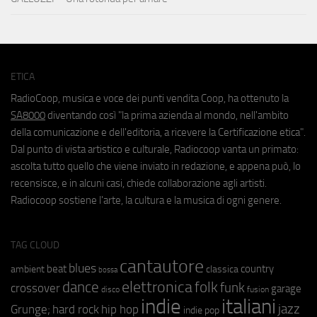
ETICA
RadioCoop, musica e voce dei punti vendita Coop, ha ottenuto la
SA8000
diventando così "la prima azienda al mondo, nell'ambito
della comunicazione e dell'editoria, a ricevere la Certificazione etica".
Dal punto di vista artistico e culturale, Radiocoop vanta un primato:
ascolta tutto quello che viene inviato in redazione, e appena può, lo
recensisce, e in alcuni casi, chiede collaborazione agli artisti.
Radiocoop sostiene l'arte, la cultura e la musica di ogni genere.
TAG CLOUD
cantautore
blues
beat
country
ambient
classica
bossa
elettronica
dance
folk
funk
crossover
garage
fusion
disco
indie
italiani
jazz
hip hop
Grunge;
hard rock
indie pop