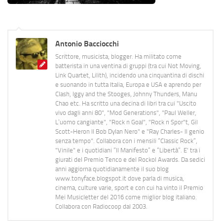
Antonio Bacciocchi
Scrittore, musicista, blogger. Ha militato come
batterista in una ventina di gruppi (tra cui Not Moving,
Link Quartet, Lilith), incidendo una cinquantina di dischi
e suonando in tutta Italia, Europa e USA e aprendo per
Clash, Iggy and the Stooges, Johnny Thunders, Manu
Chao etc. Ha scritto una decina di libri tra cui "Uscito
vivo dagli anni 80", "Mod Generations", "Paul Weller,
L’uomo cangiante", "Rock n Goal", "Rock n Spor"t, Gil
Scott-Heron Il Bob Dylan Nero" e "Ray Charles- Il genio
senza tempo". Collabora con i mensili “Classic Rock”,
"Vinile" e i quotidiani “Il Manifesto” e “Libertà”. E' tra i
giurati del Premio Tenco e del Rockol Awards. Da sedici
anni aggiorna quotidianamente il suo blog
www.tonyface.blogspot.it dove parla di musica,
cinema, culture varie, sport e con cui ha vinto il Premio
Mei Musicletter del 2016 come miglior blog italiano.
Collabora con Radiocoop dal 2003.