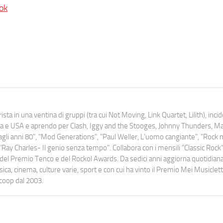
ok
ista in una ventina di gruppi (tra cui Not Moving, Link Quartet, Lilith), inc
uropa e USA e aprendo per Clash, Iggy and the Stooges, Johnny Thunders, 
o dagli anni 80", "Mod Generations", "Paul Weller, L’uomo cangiante", "Rock n
Ray Charles- Il genio senza tempo". Collabora con i mensili “Classic Rock”,
urati del Premio Tenco e del Rockol Awards. Da sedici anni aggiorna quotidia
a, cinema, culture varie, sport e con cui ha vinto il Premio Mei Musiclett
ocoop dal 2003.