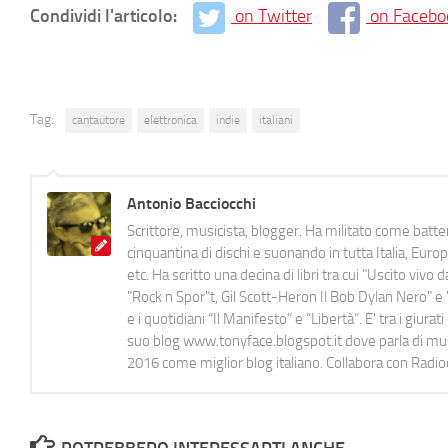
Condividi l'articolo:
on Twitter
on Facebo
Tag:
cantautore
elettronica
indie
italiani
Antonio Bacciocchi
Scrittore, musicista, blogger. Ha militato come batter
cinquantina di dischi e suonando in tutta Italia, E
etc. Ha scritto una decina di libri tra cui "Uscito viv
"Rock n Spor"t, Gil Scott-Heron Il Bob Dylan Nero" e "
e i quotidiani “Il Manifesto” e “Libertà”. E' tra i gi
suo blog www.tonyface.blogspot.it dove parla di music
2016 come miglior blog italiano. Collabora con Radi