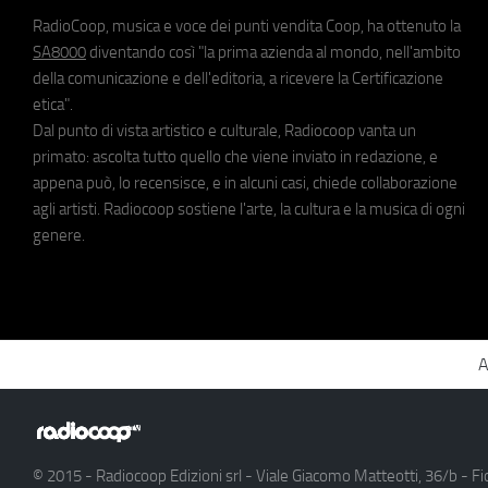
RadioCoop, musica e voce dei punti vendita Coop, ha ottenuto la
SA8000
diventando così "la prima azienda al mondo, nell'ambito
della comunicazione e dell'editoria, a ricevere la Certificazione
etica".
Dal punto di vista artistico e culturale, Radiocoop vanta un
primato: ascolta tutto quello che viene inviato in redazione, e
appena può, lo recensisce, e in alcuni casi, chiede collaborazione
agli artisti. Radiocoop sostiene l'arte, la cultura e la musica di ogni
genere.
A
© 2015 - Radiocoop Edizioni srl - Viale Giacomo Matteotti, 36/b - Fi