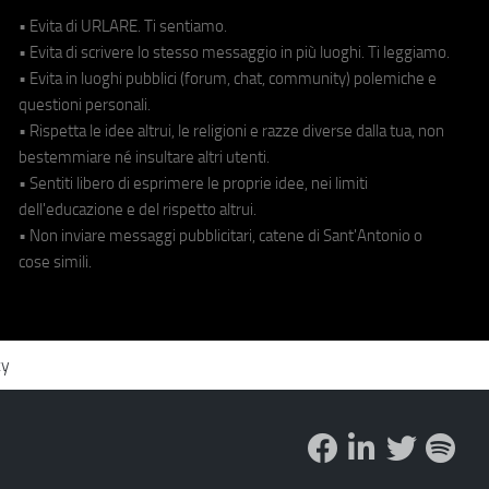
• Evita di URLARE. Ti sentiamo.
• Evita di scrivere lo stesso messaggio in più luoghi. Ti leggiamo.
• Evita in luoghi pubblici (forum, chat, community) polemiche e
questioni personali.
• Rispetta le idee altrui, le religioni e razze diverse dalla tua, non
bestemmiare né insultare altri utenti.
• Sentiti libero di esprimere le proprie idee, nei limiti
dell'educazione e del rispetto altrui.
• Non inviare messaggi pubblicitari, catene di Sant'Antonio o
cose simili.
cy