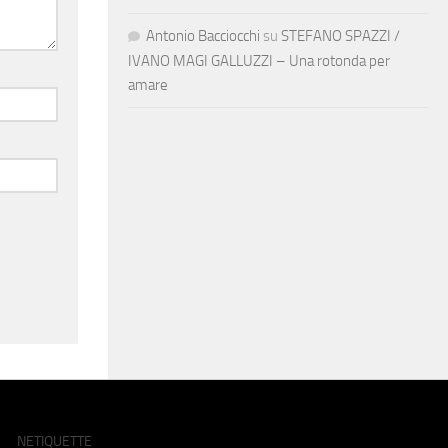
Antonio Bacciocchi
su
STEFANO SPAZZI /
IVANO MAGI GALLUZZI – Una rotonda per
amare
NETIQUETTE