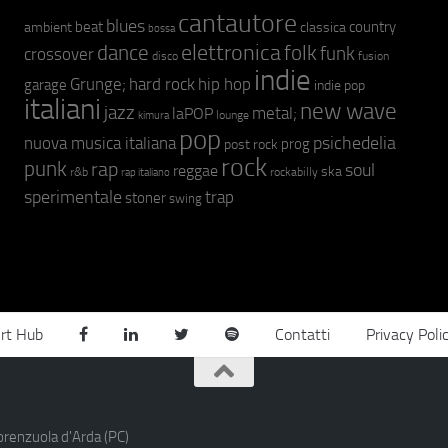
cantautore
blues
beat
country
ambient
classica
bossa
elettronica
dance
folk
funk
crossover
fusion
disco
indie
hip hop
Grunge;
hard rock
garage
indie pop
italiani
new wave
jazz
metal;
laPOP
lounge
kimura
pop
psichedelia
nuova musica italiana
prog
post rock
rock
punk
rap
soul
reggae
ska
r&b
rockabilly
rap italiano
sperimentale
trap
stoner
swing
rt Hub
Contatti
Privacy Poli
orenzuola d'Arda (PC)