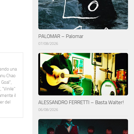
PALOMAR – Palomar
07/08/2026
idendo una
Manu Chao
 Goal",
 "Vinile"
namente il
er del
ALESSANDRO FERRETTI – Basta Walter!
06/08/2026