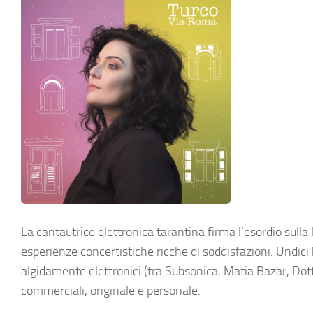
La cantautrice elettronica tarantina firma l’esordio sulla
esperienze concertistiche ricche di soddisfazioni. Undi
algidamente elettronici (tra Subsonica, Matia Bazar, Dot
commerciali, originale e personale.