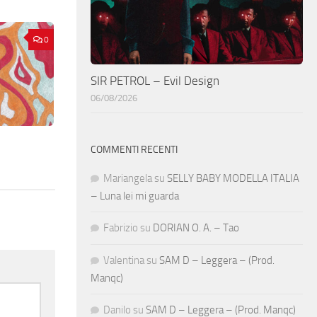
0
SIR PETROL – Evil Design
06/08/2026
COMMENTI RECENTI
Mariangela
su
SELLY BABY MODELLA ITALIA
– Luna lei mi guarda
Fabrizio
su
DORIAN O. A. – Tao
Valentina
su
SAM D – Leggera – (Prod.
Manqc)
Danilo
su
SAM D – Leggera – (Prod. Manqc)