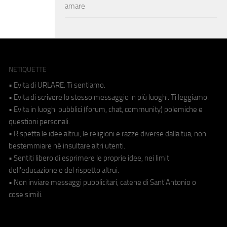
amare
NETIQUETTE
• Evita di URLARE. Ti sentiamo.
• Evita di scrivere lo stesso messaggio in più luoghi. Ti leggiamo.
• Evita in luoghi pubblici (forum, chat, community) polemiche e
questioni personali.
• Rispetta le idee altrui, le religioni e razze diverse dalla tua, non
bestemmiare né insultare altri utenti.
• Sentiti libero di esprimere le proprie idee, nei limiti
dell'educazione e del rispetto altrui.
• Non inviare messaggi pubblicitari, catene di Sant'Antonio o
cose simili.