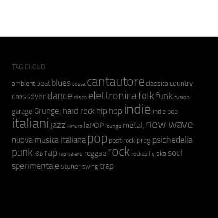
TAG CLOUD
cantautore
blues
beat
country
ambient
classica
bossa
elettronica
dance
folk
funk
crossover
fusion
disco
indie
hip hop
Grunge;
hard rock
garage
indie pop
italiani
new wave
jazz
metal;
laPOP
lounge
kimura
pop
psichedelia
nuova musica italiana
prog
post rock
rock
punk
rap
soul
reggae
ska
r&b
rockabilly
rap italiano
sperimentale
trap
stoner
swing