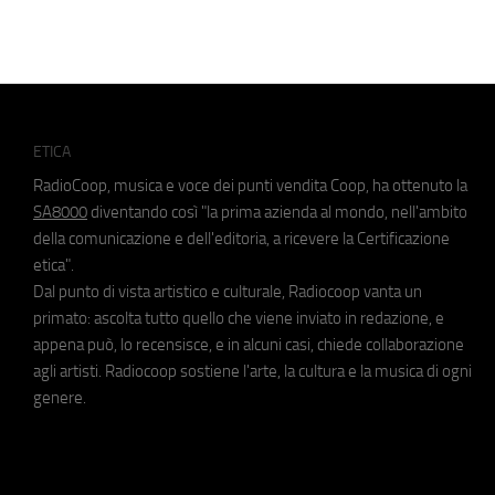
ETICA
RadioCoop, musica e voce dei punti vendita Coop, ha ottenuto la
SA8000
diventando così "la prima azienda al mondo, nell'ambito
della comunicazione e dell'editoria, a ricevere la Certificazione
etica".
Dal punto di vista artistico e culturale, Radiocoop vanta un
primato: ascolta tutto quello che viene inviato in redazione, e
appena può, lo recensisce, e in alcuni casi, chiede collaborazione
agli artisti. Radiocoop sostiene l'arte, la cultura e la musica di ogni
genere.