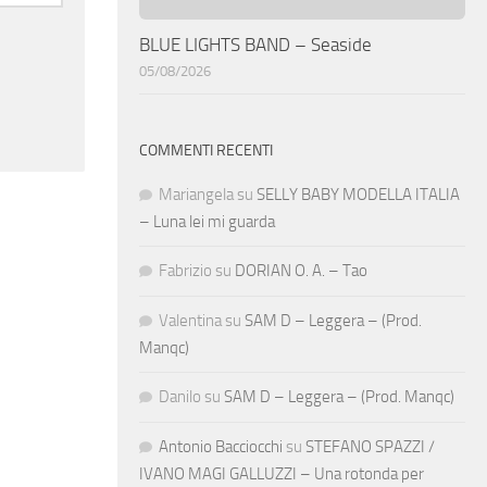
BLUE LIGHTS BAND – Seaside
05/08/2026
COMMENTI RECENTI
Mariangela
su
SELLY BABY MODELLA ITALIA
– Luna lei mi guarda
Fabrizio
su
DORIAN O. A. – Tao
Valentina
su
SAM D – Leggera – (Prod.
Manqc)
Danilo
su
SAM D – Leggera – (Prod. Manqc)
Antonio Bacciocchi
su
STEFANO SPAZZI /
IVANO MAGI GALLUZZI – Una rotonda per