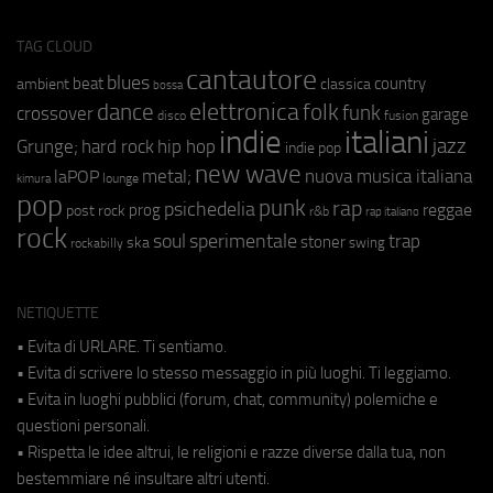
TAG CLOUD
cantautore
blues
beat
country
ambient
classica
bossa
elettronica
dance
folk
funk
crossover
garage
fusion
disco
indie
italiani
jazz
hip hop
Grunge;
hard rock
indie pop
new wave
metal;
nuova musica italiana
laPOP
lounge
kimura
pop
punk
rap
psichedelia
reggae
prog
post rock
r&b
rap italiano
rock
soul
sperimentale
trap
stoner
ska
swing
rockabilly
NETIQUETTE
• Evita di URLARE. Ti sentiamo.
• Evita di scrivere lo stesso messaggio in più luoghi. Ti leggiamo.
• Evita in luoghi pubblici (forum, chat, community) polemiche e
questioni personali.
• Rispetta le idee altrui, le religioni e razze diverse dalla tua, non
bestemmiare né insultare altri utenti.