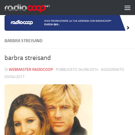
Salta al contenuto
BARBRA STREISAND
barbra streisand
DI
WEBMASTER RADIOCOOP
· PUBBLICATO
04/09/2014
· AGGIORNATO
03/04/2017