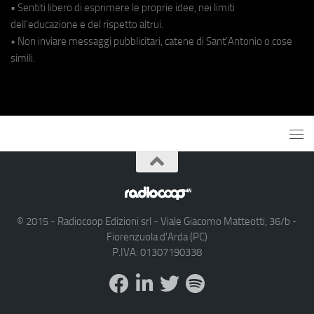
• Sentiti libero di esprimere le proprie idee, nei limiti
dell'educazione e del rispetto altrui.
• Non inviare messaggi pubblicitari, catene di Sant'Antonio o cose
simili.
© 2015 - Radiocoop Edizioni srl - Viale Giacomo Matteotti, 36/b -
Fiorenzuola d'Arda (PC)
P.IVA: 01307190338