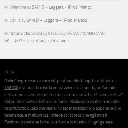
Valentina
su
SAM D – Leggera – (Prod. Manqc)
Danilo
su
SAM D – Leggera – (Prod. Manqc)
Antonio Bacciocchi
su
STEFANO SPAZZI / IVANO MAGI
GALLUZZI – Una rotonda per amare
ETICA
RadioCoop, musica e voce dei punti vendita Coop, ha ottenuto la
SA8000
diventando così "la prima azienda al mondo, nell'ambito
della comunicazione e dell'editoria, a ricevere la Certificazione etica".
Dal punto di vista artistico e culturale, Radiocoop vanta un primato:
ascolta tutto quello che viene inviato in redazione, e appena può, lo
recensisce, e in alcuni casi, chiede collaborazione agli artisti.
Radiocoop sostiene l'arte, la cultura e la musica di ogni genere.