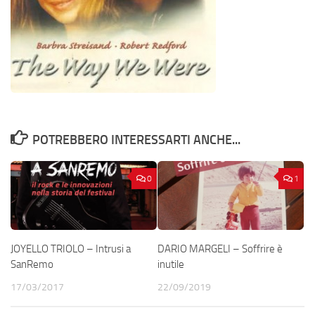
POTREBBERO INTERESSARTI ANCHE...
0
1
JOYELLO TRIOLO – Intrusi a
DARIO MARGELI – Soffrire è
SanRemo
inutile
17/03/2017
22/09/2019