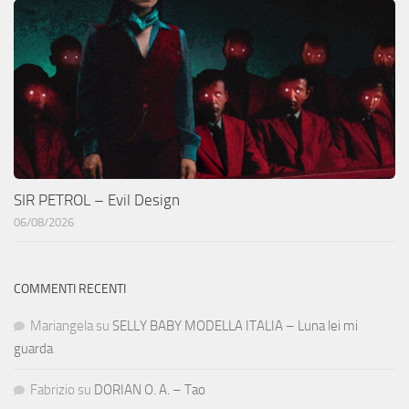
SIR PETROL – Evil Design
06/08/2026
COMMENTI RECENTI
Mariangela
su
SELLY BABY MODELLA ITALIA – Luna lei mi
guarda
Fabrizio
su
DORIAN O. A. – Tao