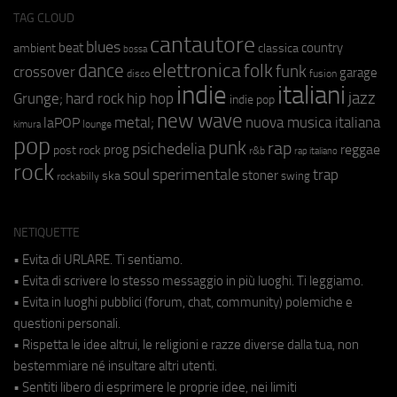
TAG CLOUD
cantautore
blues
beat
country
ambient
classica
bossa
elettronica
dance
folk
funk
crossover
garage
fusion
disco
indie
italiani
jazz
hip hop
Grunge;
hard rock
indie pop
new wave
metal;
nuova musica italiana
laPOP
lounge
kimura
pop
punk
rap
psichedelia
reggae
prog
post rock
r&b
rap italiano
rock
soul
sperimentale
trap
stoner
ska
swing
rockabilly
NETIQUETTE
• Evita di URLARE. Ti sentiamo.
• Evita di scrivere lo stesso messaggio in più luoghi. Ti leggiamo.
• Evita in luoghi pubblici (forum, chat, community) polemiche e
questioni personali.
• Rispetta le idee altrui, le religioni e razze diverse dalla tua, non
bestemmiare né insultare altri utenti.
• Sentiti libero di esprimere le proprie idee, nei limiti