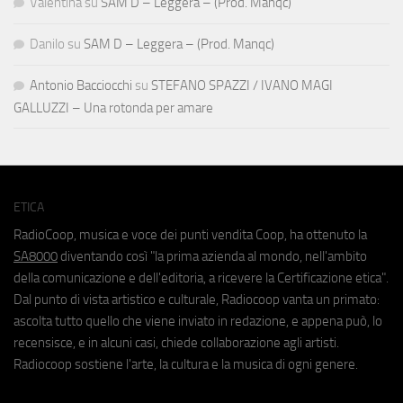
Valentina
su
SAM D – Leggera – (Prod. Manqc)
Danilo
su
SAM D – Leggera – (Prod. Manqc)
Antonio Bacciocchi
su
STEFANO SPAZZI / IVANO MAGI
GALLUZZI – Una rotonda per amare
ETICA
RadioCoop, musica e voce dei punti vendita Coop, ha ottenuto la
SA8000
diventando così "la prima azienda al mondo, nell'ambito
della comunicazione e dell'editoria, a ricevere la Certificazione etica".
Dal punto di vista artistico e culturale, Radiocoop vanta un primato:
ascolta tutto quello che viene inviato in redazione, e appena può, lo
recensisce, e in alcuni casi, chiede collaborazione agli artisti.
Radiocoop sostiene l'arte, la cultura e la musica di ogni genere.