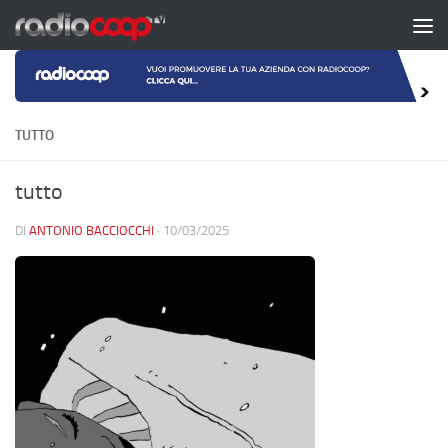
Salta al contenuto
TUTTO
tutto
DI
ANTONIO BACCIOCCHI
·
10/03/2025