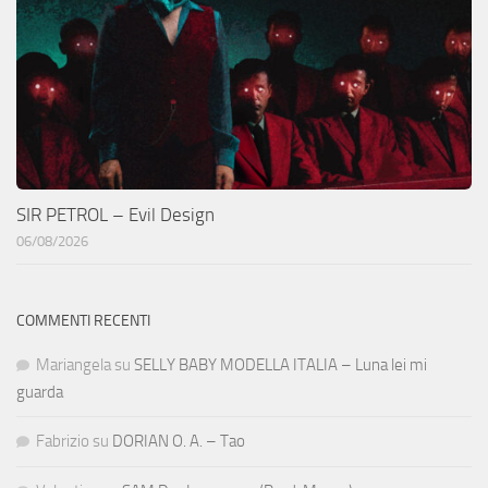
SIR PETROL – Evil Design
06/08/2026
COMMENTI RECENTI
Mariangela
su
SELLY BABY MODELLA ITALIA – Luna lei mi
guarda
Fabrizio
su
DORIAN O. A. – Tao