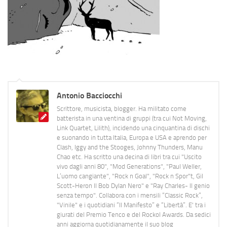
Antonio Bacciocchi
Scrittore, musicista, blogger. Ha militato come
batterista in una ventina di gruppi (tra cui Not Moving,
Link Quartet, Lilith), incidendo una cinquantina di dischi
e suonando in tutta Italia, Europa e USA e aprendo per
Clash, Iggy and the Stooges, Johnny Thunders, Manu
Chao etc. Ha scritto una decina di libri tra cui "Uscito
vivo dagli anni 80", "Mod Generations", "Paul Weller,
L’uomo cangiante", "Rock n Goal", "Rock n Spor"t, Gil
Scott-Heron Il Bob Dylan Nero" e "Ray Charles- Il genio
senza tempo". Collabora con i mensili “Classic Rock”,
"Vinile" e i quotidiani “Il Manifesto” e “Libertà”. E' tra i
giurati del Premio Tenco e del Rockol Awards. Da sedici
anni aggiorna quotidianamente il suo blog