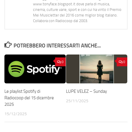
www.tonyface.blogspot.it dove parla di musica,
cinema, culture varie, sport e con cui ha vinto il Premio
Mei Musicletter del 2016 come miglior blog italiano.
Collabora con Radiocoop dal 2003.
POTREBBERO INTERESSARTI ANCHE...
0
0
Le playlist Spotify di
LUPE VELEZ – Sunday
Radiocoop del 15 dicembre
25/11/2025
2025
15/12/2025