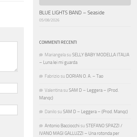
BLUE LIGHTS BAND – Seaside
05/08/2026
COMMENTI RECENTI
Mariangela
su
SELLY BABY MODELLA ITALIA
– Luna lei mi guarda
Fabrizio
su
DORIAN O. A. – Tao
Valentina
su
SAM D – Leggera – (Prod.
Manqc)
Danilo
su
SAM D – Leggera – (Prod. Manqc)
Antonio Bacciocchi
su
STEFANO SPAZZI /
IVANO MAGI GALLUZZI – Una rotonda per