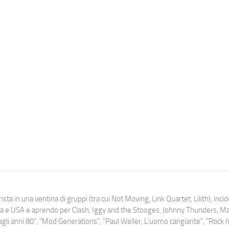
ista in una ventina di gruppi (tra cui Not Moving, Link Quartet, Lilith), inc
uropa e USA e aprendo per Clash, Iggy and the Stooges, Johnny Thunders, 
o dagli anni 80", "Mod Generations", "Paul Weller, L’uomo cangiante", "Rock n