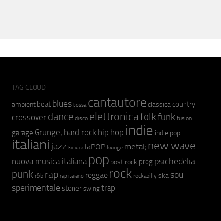
TAG CLOUD
cantautore
blues
beat
country
ambient
classica
bossa
elettronica
dance
folk
funk
crossover
fusion
disco
indie
hip hop
Grunge;
hard rock
garage
indie pop
italiani
new wave
jazz
metal;
laPOP
lounge
kimura
pop
psichedelia
nuova musica italiana
prog
post rock
rock
punk
rap
soul
reggae
ska
r&b
rockabilly
rap italiano
sperimentale
trap
stoner
swing