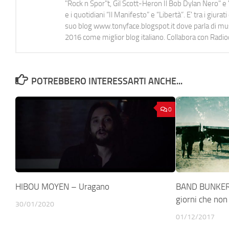
"Rock n Spor"t, Gil Scott-Heron Il Bob Dylan Nero" e "
e i quotidiani “Il Manifesto” e “Libertà”. E' tra i gi
suo blog www.tonyface.blogspot.it dove parla di music
2016 come miglior blog italiano. Collabora con Radi
POTREBBERO INTERESSARTI ANCHE...
0
HIBOU MOYEN – Uragano
BAND BUNKER 
giorni che non
30/01/2020
01/12/2017