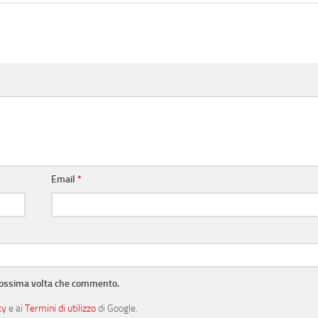
Email
*
prossima volta che commento.
cy
e ai
Termini di utilizzo
di Google.