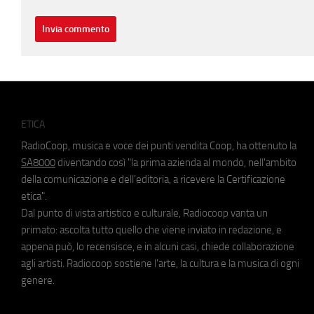
ETICA
RadioCoop, musica e voce dei punti vendita Coop, ha ottenuto la
SA8000
diventando così "la prima azienda al mondo, nell'ambito
della comunicazione e dell'editoria, a ricevere la Certificazione
etica".
Dal punto di vista artistico e culturale, Radiocoop vanta un
primato: ascolta tutto quello che viene inviato in redazione, e
appena può, lo recensisce, e in alcuni casi, chiede collaborazione
agli artisti. Radiocoop sostiene l'arte, la cultura e la musica di ogni
genere.