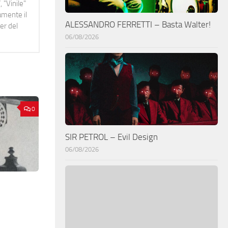
 "Vinile"
namente il
ALESSANDRO FERRETTI – Basta Walter!
er del
06/08/2026
0
SIR PETROL – Evil Design
06/08/2026