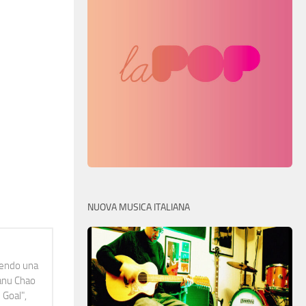
NUOVA MUSICA ITALIANA
idendo una
Manu Chao
 Goal",