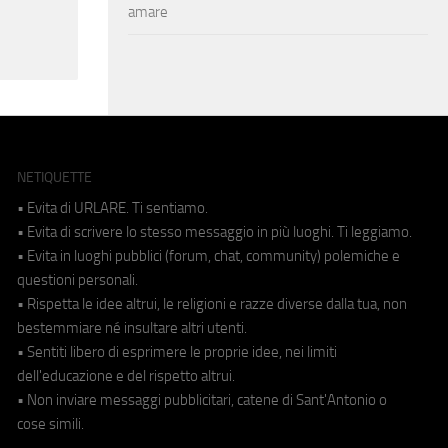
amare
NETIQUETTE
• Evita di URLARE. Ti sentiamo.
• Evita di scrivere lo stesso messaggio in più luoghi. Ti leggiamo.
• Evita in luoghi pubblici (forum, chat, community) polemiche e
questioni personali.
• Rispetta le idee altrui, le religioni e razze diverse dalla tua, non
bestemmiare né insultare altri utenti.
• Sentiti libero di esprimere le proprie idee, nei limiti
dell'educazione e del rispetto altrui.
• Non inviare messaggi pubblicitari, catene di Sant'Antonio o
cose simili.