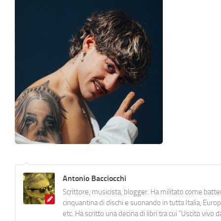
Antonio Bacciocchi
Scrittore, musicista, blogger. Ha militato come batter
cinquantina di dischi e suonando in tutta Italia, E
etc. Ha scritto una decina di libri tra cui "Uscito viv