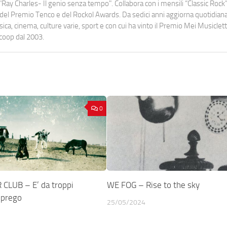
Ray Charles- Il genio senza tempo". Collabora con i mensili “Classic Rock”,
urati del Premio Tenco e del Rockol Awards. Da sedici anni aggiorna quotidia
a, cinema, culture varie, sport e con cui ha vinto il Premio Mei Musiclett
ocoop dal 2003.
0
CLUB – E’ da troppi
WE FOG – Rise to the sky
 prego
25/05/2024