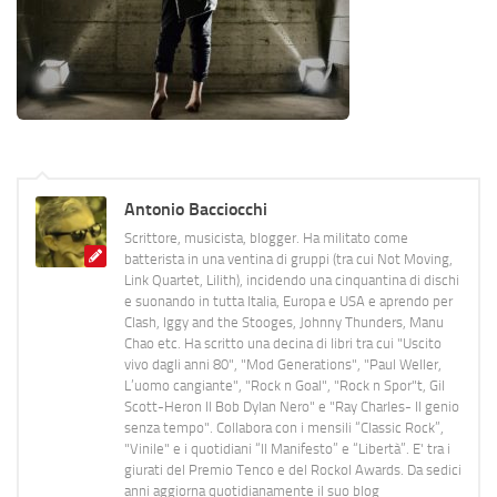
Antonio Bacciocchi
Scrittore, musicista, blogger. Ha militato come
batterista in una ventina di gruppi (tra cui Not Moving,
Link Quartet, Lilith), incidendo una cinquantina di dischi
e suonando in tutta Italia, Europa e USA e aprendo per
Clash, Iggy and the Stooges, Johnny Thunders, Manu
Chao etc. Ha scritto una decina di libri tra cui "Uscito
vivo dagli anni 80", "Mod Generations", "Paul Weller,
L’uomo cangiante", "Rock n Goal", "Rock n Spor"t, Gil
Scott-Heron Il Bob Dylan Nero" e "Ray Charles- Il genio
senza tempo". Collabora con i mensili “Classic Rock”,
"Vinile" e i quotidiani “Il Manifesto” e “Libertà”. E' tra i
giurati del Premio Tenco e del Rockol Awards. Da sedici
anni aggiorna quotidianamente il suo blog