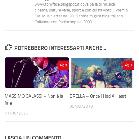
www.tonyface.blogspot.it dove parla di musica,
cinema, culture varie, sport e con cui ha vinto il Premio
Mei Musicletter del 2016 come miglior blog italiano.
Collabora con Radiocoop dal 2003.
POTREBBERO INTERESSARTI ANCHE...
0
0
MASSIMO GALASSI – Non è la
DRELLA – Once I Had A Heart
fine
05/09/2019
11/06/2026
LASCIA UN COMMENTO