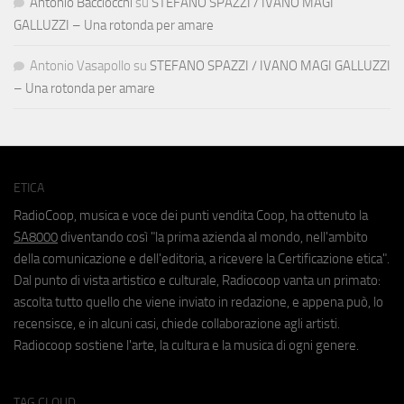
Antonio Bacciocchi
su
STEFANO SPAZZI / IVANO MAGI
GALLUZZI – Una rotonda per amare
Antonio Vasapollo
su
STEFANO SPAZZI / IVANO MAGI GALLUZZI
– Una rotonda per amare
ETICA
RadioCoop, musica e voce dei punti vendita Coop, ha ottenuto la
SA8000
diventando così "la prima azienda al mondo, nell'ambito
della comunicazione e dell'editoria, a ricevere la Certificazione etica".
Dal punto di vista artistico e culturale, Radiocoop vanta un primato:
ascolta tutto quello che viene inviato in redazione, e appena può, lo
recensisce, e in alcuni casi, chiede collaborazione agli artisti.
Radiocoop sostiene l'arte, la cultura e la musica di ogni genere.
TAG CLOUD