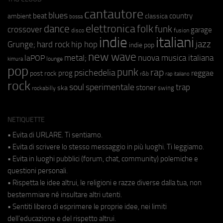
cantautore
blues
beat
country
ambient
classica
bossa
elettronica
dance
folk
funk
crossover
garage
fusion
disco
indie
italiani
jazz
hip hop
Grunge;
hard rock
indie pop
new wave
metal;
nuova musica italiana
laPOP
lounge
kimura
pop
punk
rap
psichedelia
reggae
prog
post rock
r&b
rap italiano
rock
soul
sperimentale
trap
stoner
ska
swing
rockabilly
NETIQUETTE
• Evita di URLARE. Ti sentiamo.
• Evita di scrivere lo stesso messaggio in più luoghi. Ti leggiamo.
• Evita in luoghi pubblici (forum, chat, community) polemiche e
questioni personali.
• Rispetta le idee altrui, le religioni e razze diverse dalla tua, non
bestemmiare né insultare altri utenti.
• Sentiti libero di esprimere le proprie idee, nei limiti
dell'educazione e del rispetto altrui.