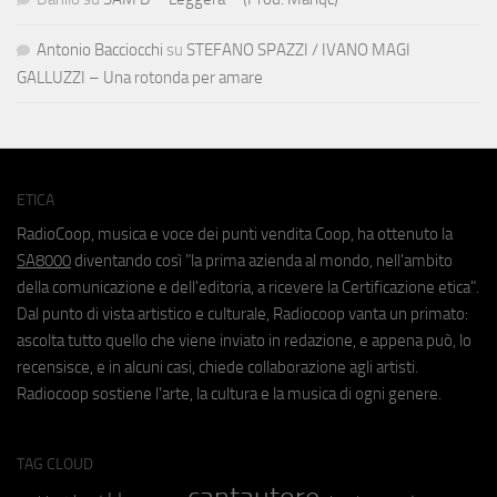
Antonio Bacciocchi
su
STEFANO SPAZZI / IVANO MAGI
GALLUZZI – Una rotonda per amare
ETICA
RadioCoop, musica e voce dei punti vendita Coop, ha ottenuto la
SA8000
diventando così "la prima azienda al mondo, nell'ambito
della comunicazione e dell'editoria, a ricevere la Certificazione etica".
Dal punto di vista artistico e culturale, Radiocoop vanta un primato:
ascolta tutto quello che viene inviato in redazione, e appena può, lo
recensisce, e in alcuni casi, chiede collaborazione agli artisti.
Radiocoop sostiene l'arte, la cultura e la musica di ogni genere.
TAG CLOUD