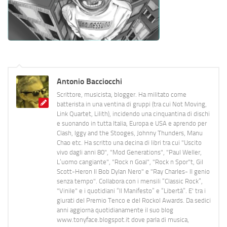
Antonio Bacciocchi
Scrittore, musicista, blogger. Ha militato come
batterista in una ventina di gruppi (tra cui Not Moving,
Link Quartet, Lilith), incidendo una cinquantina di dischi
e suonando in tutta Italia, Europa e USA e aprendo per
Clash, Iggy and the Stooges, Johnny Thunders, Manu
Chao etc. Ha scritto una decina di libri tra cui "Uscito
vivo dagli anni 80", "Mod Generations", "Paul Weller,
L’uomo cangiante", "Rock n Goal", "Rock n Spor"t, Gil
Scott-Heron Il Bob Dylan Nero" e "Ray Charles- Il genio
senza tempo". Collabora con i mensili “Classic Rock”,
"Vinile" e i quotidiani “Il Manifesto” e “Libertà”. E' tra i
giurati del Premio Tenco e del Rockol Awards. Da sedici
anni aggiorna quotidianamente il suo blog
www.tonyface.blogspot.it dove parla di musica,