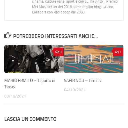
cinema, culture varie, sport e con cui ha vinto il Premio
Mei Musicletter del 2016 come miglior blog italiano.
Collabora con Radiocoop dal 2003.
POTREBBERO INTERESSARTI ANCHE...
0
1
MARIO ERMITO – Ti porto in
SAFIR NOU – Liminal
Texas
04/10/2021
03/10/2021
LASCIA UN COMMENTO