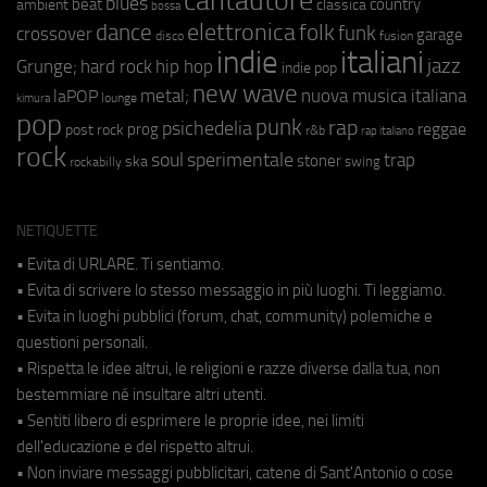
cantautore
blues
beat
country
ambient
classica
bossa
elettronica
dance
folk
funk
crossover
garage
fusion
disco
indie
italiani
jazz
hip hop
Grunge;
hard rock
indie pop
new wave
metal;
nuova musica italiana
laPOP
lounge
kimura
pop
punk
rap
psichedelia
reggae
prog
post rock
r&b
rap italiano
rock
soul
sperimentale
trap
stoner
ska
swing
rockabilly
NETIQUETTE
• Evita di URLARE. Ti sentiamo.
• Evita di scrivere lo stesso messaggio in più luoghi. Ti leggiamo.
• Evita in luoghi pubblici (forum, chat, community) polemiche e
questioni personali.
• Rispetta le idee altrui, le religioni e razze diverse dalla tua, non
bestemmiare né insultare altri utenti.
• Sentiti libero di esprimere le proprie idee, nei limiti
dell'educazione e del rispetto altrui.
• Non inviare messaggi pubblicitari, catene di Sant'Antonio o cose