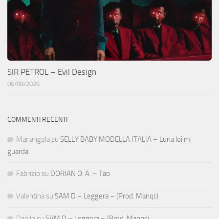
SIR PETROL – Evil Design
06/08/2026
COMMENTI RECENTI
Mariangela
su
SELLY BABY MODELLA ITALIA – Luna lei mi
guarda
Fabrizio
su
DORIAN O. A. – Tao
Valentina
su
SAM D – Leggera – (Prod. Manqc)
Danilo
su
SAM D – Leggera – (Prod. Manqc)