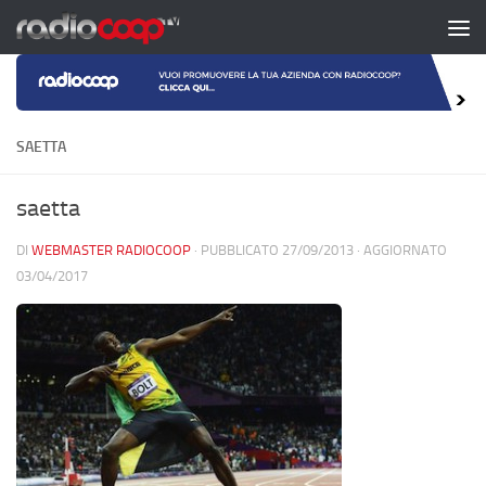
Salta al contenuto
SAETTA
saetta
DI
WEBMASTER RADIOCOOP
· PUBBLICATO
27/09/2013
· AGGIORNATO
03/04/2017