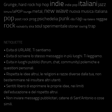
indie
italiani
jazz
hip hop
Grunge;
hard rock
indie pop
new wave
metal;
nuova musica italiana
laPOP
lounge
kimura
pop
punk
rap
psichedelia
reggae
prog
post rock
r&b
rap italiano
rock
soul
sperimentale
trap
stoner
ska
swing
rockabilly
NETIQUETTE
• Evita di URLARE. Ti sentiamo.
• Evita di scrivere lo stesso messaggio in più luoghi. Ti leggiamo.
• Evita in luoghi pubblici (forum, chat, community) polemiche e
questioni personali.
• Rispetta le idee altrui, le religioni e razze diverse dalla tua, non
bestemmiare né insultare altri utenti.
• Sentiti libero di esprimere le proprie idee, nei limiti
dell'educazione e del rispetto altrui.
• Non inviare messaggi pubblicitari, catene di Sant'Antonio o cose
simili.