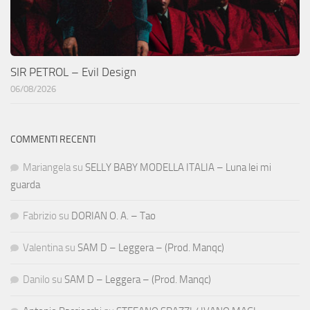
SIR PETROL – Evil Design
06/08/2026
COMMENTI RECENTI
Mariangela
su
SELLY BABY MODELLA ITALIA – Luna lei mi
guarda
Fabrizio
su
DORIAN O. A. – Tao
Valentina
su
SAM D – Leggera – (Prod. Manqc)
Danilo
su
SAM D – Leggera – (Prod. Manqc)