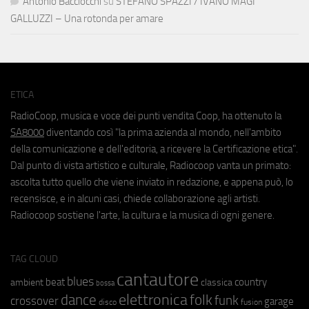
Antonio Bacciocchi
su
STEFANO SPAZZI / IVANO MAGI
GALLUZZI – Una rotonda per amare
ETICA
RadioCoop, musica e voce dei punti vendita Coop, ha ottenuto la
SA8000
diventando così "la prima azienda al mondo, nell'ambito
della comunicazione e dell'editoria, a ricevere la Certificazione etica".
Dal punto di vista artistico e culturale, Radiocoop vanta un primato:
ascolta tutto quello che viene inviato in redazione, e appena può, lo
recensisce, e in alcuni casi, chiede collaborazione agli artisti.
Radiocoop sostiene l'arte, la cultura e la musica di ogni genere.
TAG CLOUD
cantautore
blues
beat
country
ambient
classica
bossa
elettronica
dance
folk
funk
crossover
garage
fusion
disco