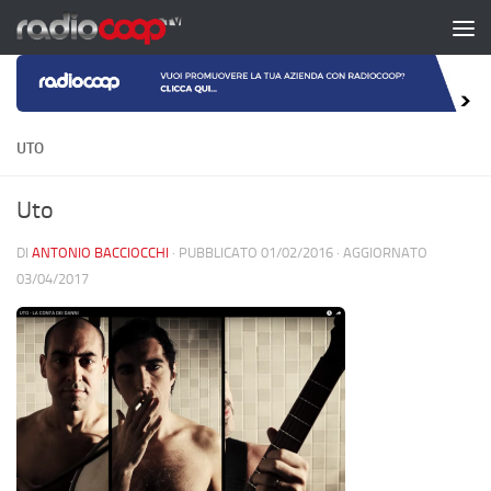
Salta al contenuto
UTO
Uto
DI
ANTONIO BACCIOCCHI
· PUBBLICATO
01/02/2016
· AGGIORNATO
03/04/2017