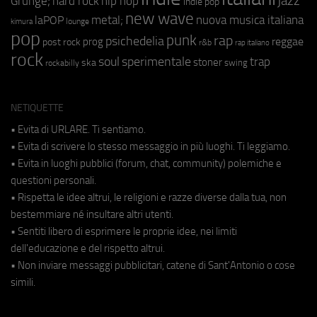
jazz
hip hop
Grunge;
hard rock
indie pop
new wave
metal;
nuova musica italiana
laPOP
lounge
kimura
pop
punk
rap
psichedelia
reggae
prog
post rock
r&b
rap italiano
rock
soul
sperimentale
trap
stoner
ska
swing
rockabilly
NETIQUETTE
• Evita di URLARE. Ti sentiamo.
• Evita di scrivere lo stesso messaggio in più luoghi. Ti leggiamo.
• Evita in luoghi pubblici (forum, chat, community) polemiche e
questioni personali.
• Rispetta le idee altrui, le religioni e razze diverse dalla tua, non
bestemmiare né insultare altri utenti.
• Sentiti libero di esprimere le proprie idee, nei limiti
dell'educazione e del rispetto altrui.
• Non inviare messaggi pubblicitari, catene di Sant'Antonio o cose
simili.