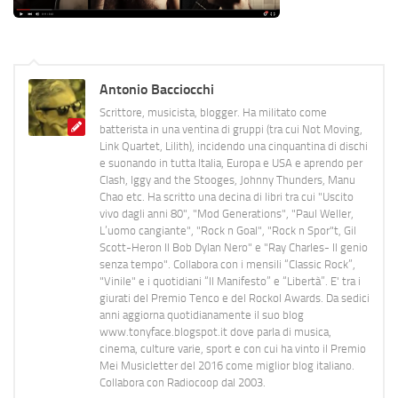
Antonio Bacciocchi
Scrittore, musicista, blogger. Ha militato come
batterista in una ventina di gruppi (tra cui Not Moving,
Link Quartet, Lilith), incidendo una cinquantina di dischi
e suonando in tutta Italia, Europa e USA e aprendo per
Clash, Iggy and the Stooges, Johnny Thunders, Manu
Chao etc. Ha scritto una decina di libri tra cui "Uscito
vivo dagli anni 80", "Mod Generations", "Paul Weller,
L’uomo cangiante", "Rock n Goal", "Rock n Spor"t, Gil
Scott-Heron Il Bob Dylan Nero" e "Ray Charles- Il genio
senza tempo". Collabora con i mensili “Classic Rock”,
"Vinile" e i quotidiani “Il Manifesto” e “Libertà”. E' tra i
giurati del Premio Tenco e del Rockol Awards. Da sedici
anni aggiorna quotidianamente il suo blog
www.tonyface.blogspot.it dove parla di musica,
cinema, culture varie, sport e con cui ha vinto il Premio
Mei Musicletter del 2016 come miglior blog italiano.
Collabora con Radiocoop dal 2003.