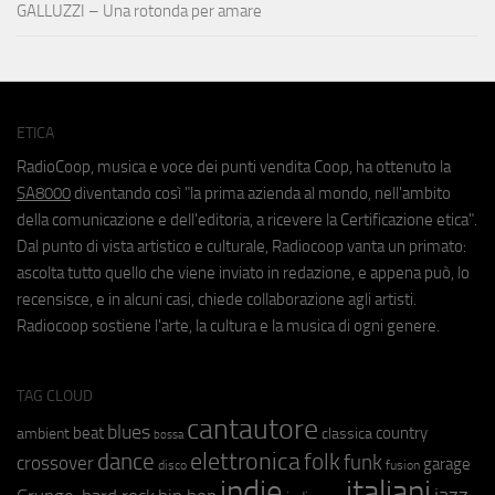
GALLUZZI – Una rotonda per amare
ETICA
RadioCoop, musica e voce dei punti vendita Coop, ha ottenuto la
SA8000
diventando così "la prima azienda al mondo, nell'ambito
della comunicazione e dell'editoria, a ricevere la Certificazione etica".
Dal punto di vista artistico e culturale, Radiocoop vanta un primato:
ascolta tutto quello che viene inviato in redazione, e appena può, lo
recensisce, e in alcuni casi, chiede collaborazione agli artisti.
Radiocoop sostiene l'arte, la cultura e la musica di ogni genere.
TAG CLOUD
cantautore
blues
beat
country
ambient
classica
bossa
elettronica
dance
folk
funk
crossover
garage
fusion
disco
indie
italiani