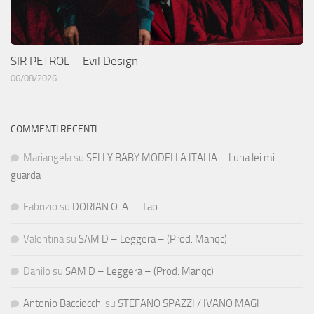
SIR PETROL – Evil Design
06/08/2026
COMMENTI RECENTI
Mariangela
su
SELLY BABY MODELLA ITALIA – Luna lei mi
guarda
Fabrizio
su
DORIAN O. A. – Tao
Valentina
su
SAM D – Leggera – (Prod. Manqc)
Danilo
su
SAM D – Leggera – (Prod. Manqc)
Antonio Bacciocchi
su
STEFANO SPAZZI / IVANO MAGI