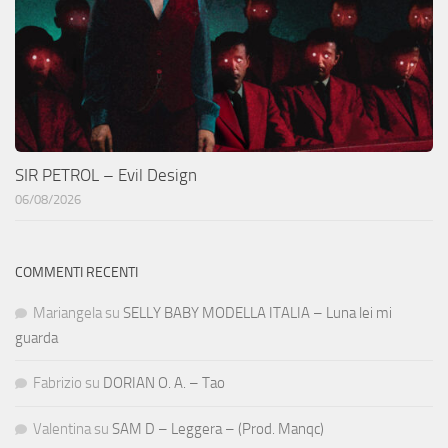
SIR PETROL – Evil Design
06/08/2026
COMMENTI RECENTI
Mariangela
su
SELLY BABY MODELLA ITALIA – Luna lei mi
guarda
Fabrizio
su
DORIAN O. A. – Tao
Valentina
su
SAM D – Leggera – (Prod. Manqc)