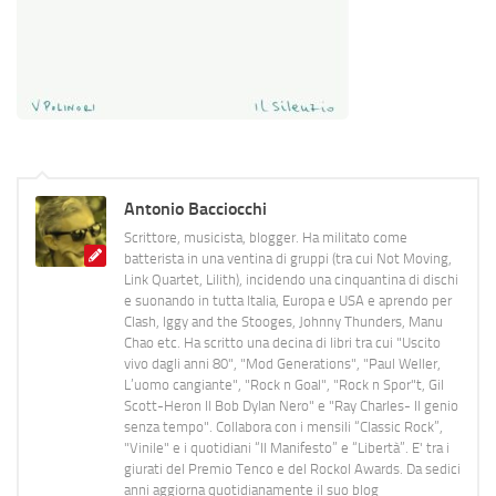
Antonio Bacciocchi
Scrittore, musicista, blogger. Ha militato come
batterista in una ventina di gruppi (tra cui Not Moving,
Link Quartet, Lilith), incidendo una cinquantina di dischi
e suonando in tutta Italia, Europa e USA e aprendo per
Clash, Iggy and the Stooges, Johnny Thunders, Manu
Chao etc. Ha scritto una decina di libri tra cui "Uscito
vivo dagli anni 80", "Mod Generations", "Paul Weller,
L’uomo cangiante", "Rock n Goal", "Rock n Spor"t, Gil
Scott-Heron Il Bob Dylan Nero" e "Ray Charles- Il genio
senza tempo". Collabora con i mensili “Classic Rock”,
"Vinile" e i quotidiani “Il Manifesto” e “Libertà”. E' tra i
giurati del Premio Tenco e del Rockol Awards. Da sedici
anni aggiorna quotidianamente il suo blog