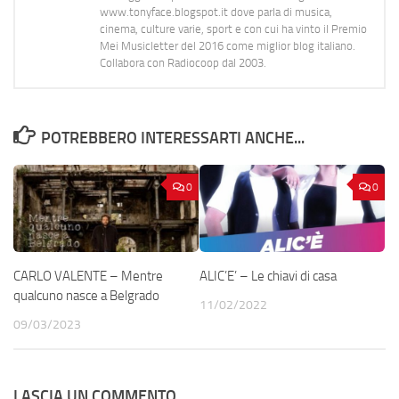
www.tonyface.blogspot.it dove parla di musica,
cinema, culture varie, sport e con cui ha vinto il Premio
Mei Musicletter del 2016 come miglior blog italiano.
Collabora con Radiocoop dal 2003.
POTREBBERO INTERESSARTI ANCHE...
0
0
CARLO VALENTE – Mentre
ALIC’E’ – Le chiavi di casa
qualcuno nasce a Belgrado
11/02/2022
09/03/2023
LASCIA UN COMMENTO