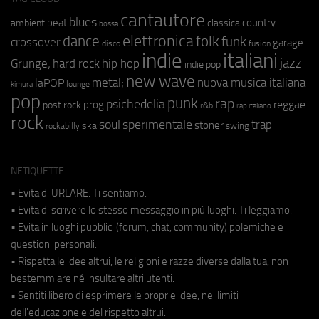
cantautore
blues
beat
country
ambient
classica
bossa
elettronica
dance
folk
funk
crossover
garage
fusion
disco
indie
italiani
jazz
hip hop
Grunge;
hard rock
indie pop
new wave
metal;
nuova musica italiana
laPOP
lounge
kimura
pop
punk
rap
psichedelia
reggae
prog
post rock
r&b
rap italiano
rock
soul
sperimentale
trap
stoner
ska
swing
rockabilly
NETIQUETTE
• Evita di URLARE. Ti sentiamo.
• Evita di scrivere lo stesso messaggio in più luoghi. Ti leggiamo.
• Evita in luoghi pubblici (forum, chat, community) polemiche e
questioni personali.
• Rispetta le idee altrui, le religioni e razze diverse dalla tua, non
bestemmiare né insultare altri utenti.
• Sentiti libero di esprimere le proprie idee, nei limiti
dell'educazione e del rispetto altrui.