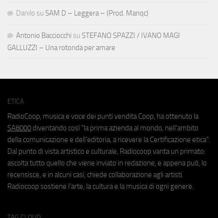
Danilo
su
SAM D – Leggera – (Prod. Manqc)
Antonio Bacciocchi
su
STEFANO SPAZZI / IVANO MAGI
GALLUZZI – Una rotonda per amare
ETICA
RadioCoop, musica e voce dei punti vendita Coop, ha ottenuto la
SA8000
diventando così "la prima azienda al mondo, nell'ambito
della comunicazione e dell'editoria, a ricevere la Certificazione etica".
Dal punto di vista artistico e culturale, Radiocoop vanta un primato:
ascolta tutto quello che viene inviato in redazione, e appena può, lo
recensisce, e in alcuni casi, chiede collaborazione agli artisti.
Radiocoop sostiene l'arte, la cultura e la musica di ogni genere.
TAG CLOUD