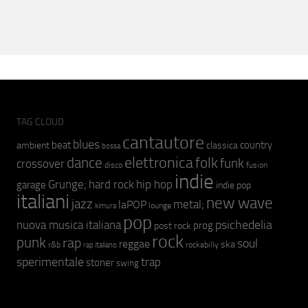
TAG CLOUD
cantautore
blues
beat
country
ambient
classica
bossa
elettronica
dance
folk
funk
crossover
fusion
disco
indie
hip hop
Grunge;
hard rock
garage
indie pop
italiani
new wave
jazz
metal;
laPOP
lounge
kimura
pop
psichedelia
nuova musica italiana
prog
post rock
rock
punk
rap
soul
reggae
ska
r&b
rockabilly
rap italiano
sperimentale
trap
stoner
swing