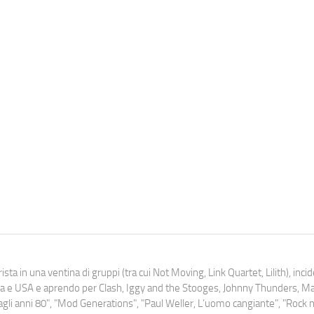
ista in una ventina di gruppi (tra cui Not Moving, Link Quartet, Lilith), inc
uropa e USA e aprendo per Clash, Iggy and the Stooges, Johnny Thunders, 
o dagli anni 80", "Mod Generations", "Paul Weller, L’uomo cangiante", "Rock n