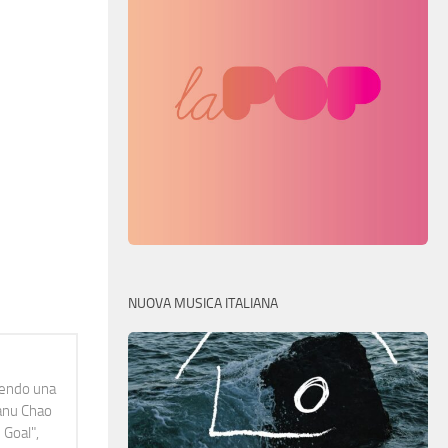
NUOVA MUSICA ITALIANA
idendo una
Manu Chao
 Goal",