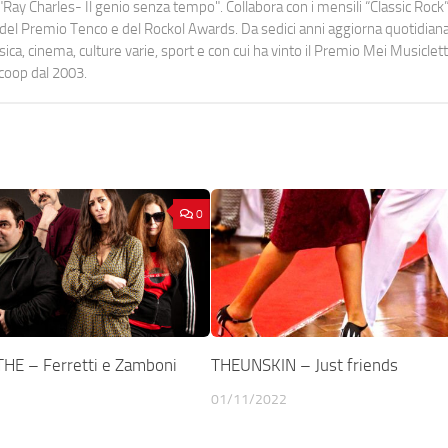
Ray Charles- Il genio senza tempo". Collabora con i mensili “Classic Rock”,
urati del Premio Tenco e del Rockol Awards. Da sedici anni aggiorna quotidia
a, cinema, culture varie, sport e con cui ha vinto il Premio Mei Musiclett
ocoop dal 2003.
0
THE – Ferretti e Zamboni
THEUNSKIN – Just friends
o
01/11/2022