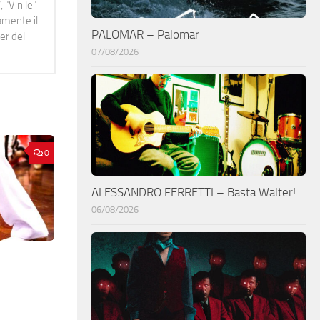
 "Vinile"
namente il
PALOMAR – Palomar
er del
07/08/2026
0
ALESSANDRO FERRETTI – Basta Walter!
06/08/2026