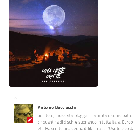
Antonio Bacciocchi
Scrittore, musicista, blogger. Ha militato come batter
cinquantina di dischi e suonando in tutta Italia, E
etc. Ha scritto una decina di libri tra cui "Uscito viv