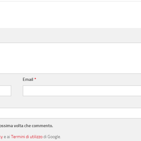
Email
*
prossima volta che commento.
cy
e ai
Termini di utilizzo
di Google.