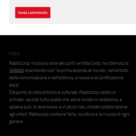
ETICA
RadioCoop, musica e voce dei punti vendita Coop, ha ottenuto la
SA8000
diventando così "la prima azienda al mondo, nell'ambito
della comunicazione e dell'editoria, a ricevere la Certificazione
etica".
Dal punto di vista artistico e culturale, Radiocoop vanta un
primato: ascolta tutto quello che viene inviato in redazione, e
appena può, lo recensisce, e in alcuni casi, chiede collaborazione
agli artisti. Radiocoop sostiene l'arte, la cultura e la musica di ogni
genere.