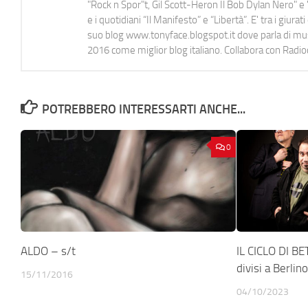
"Rock n Spor"t, Gil Scott-Heron Il Bob Dylan Nero" e "
e i quotidiani “Il Manifesto” e “Libertà”. E' tra i gi
suo blog www.tonyface.blogspot.it dove parla di music
2016 come miglior blog italiano. Collabora con Radi
POTREBBERO INTERESSARTI ANCHE...
0
ALDO – s/t
IL CICLO DI BE
divisi a Berlin
15/11/2016
04/10/2023