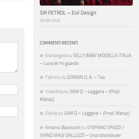
SIR PETROL – Evil Design
06/08/2026
COMMENTI RECENTI
Mariangela
su
SELLY BABY MODELLA ITALIA
– Luna lei mi guarda
Fabrizio
su
DORIAN O. A. – Tao
Valentina
su
SAM D – Leggera – (Prod.
Manqc)
Danilo
su
SAM D – Leggera – (Prod. Manqc)
Antonio Bacciocchi
su
STEFANO SPAZZI /
IVANO MAGI GALLUZZI – Una rotonda per