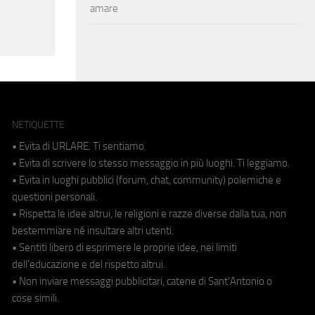
amare
NETIQUETTE
• Evita di URLARE. Ti sentiamo.
• Evita di scrivere lo stesso messaggio in più luoghi. Ti leggiamo.
• Evita in luoghi pubblici (forum, chat, community) polemiche e
questioni personali.
• Rispetta le idee altrui, le religioni e razze diverse dalla tua, non
bestemmiare né insultare altri utenti.
• Sentiti libero di esprimere le proprie idee, nei limiti
dell'educazione e del rispetto altrui.
• Non inviare messaggi pubblicitari, catene di Sant'Antonio o
cose simili.