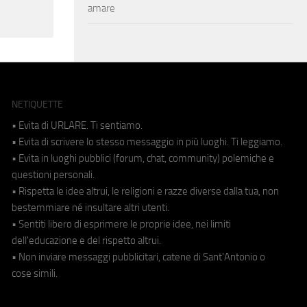
amare
NETIQUETTE
• Evita di URLARE. Ti sentiamo.
• Evita di scrivere lo stesso messaggio in più luoghi. Ti leggiamo.
• Evita in luoghi pubblici (forum, chat, community) polemiche e
questioni personali.
• Rispetta le idee altrui, le religioni e razze diverse dalla tua, non
bestemmiare né insultare altri utenti.
• Sentiti libero di esprimere le proprie idee, nei limiti
dell'educazione e del rispetto altrui.
• Non inviare messaggi pubblicitari, catene di Sant'Antonio o
cose simili.