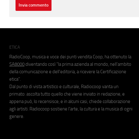
ETICA
RadioCoop, musica e voce dei punti vendita Coop, ha ottenuto la
SA8000
diventando così "la prima azienda al mondo, nell'ambito
della comunicazione e dell'editoria, a ricevere la Certificazione
etica".
Dal punto di vista artistico e culturale, Radiocoop vanta un
primato: ascolta tutto quello che viene inviato in redazione, e
appena può, lo recensisce, e in alcuni casi, chiede collaborazione
agli artisti. Radiocoop sostiene l'arte, la cultura e la musica di ogni
genere.