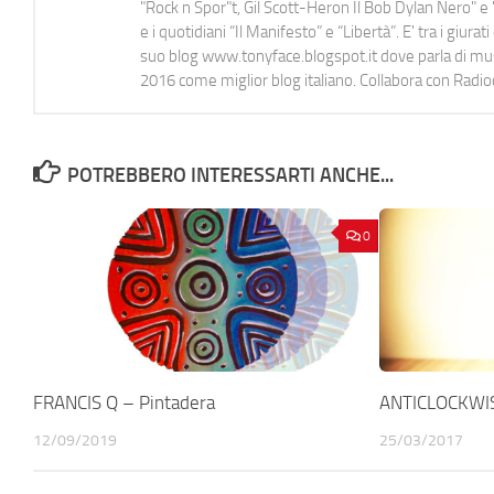
"Rock n Spor"t, Gil Scott-Heron Il Bob Dylan Nero" e "
e i quotidiani “Il Manifesto” e “Libertà”. E' tra i gi
suo blog www.tonyface.blogspot.it dove parla di music
2016 come miglior blog italiano. Collabora con Radi
POTREBBERO INTERESSARTI ANCHE...
0
FRANCIS Q – Pintadera
ANTICLOCKWIS
12/09/2019
25/03/2017