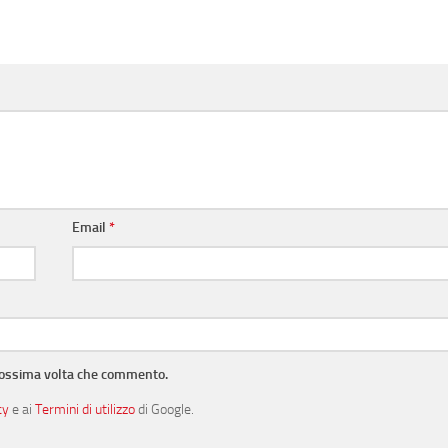
Email
*
prossima volta che commento.
cy
e ai
Termini di utilizzo
di Google.