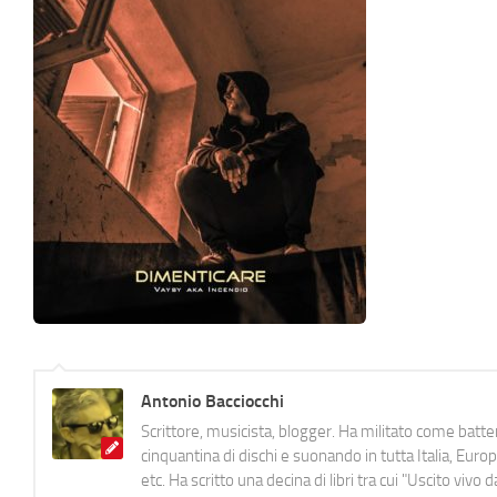
Antonio Bacciocchi
Scrittore, musicista, blogger. Ha militato come batter
cinquantina di dischi e suonando in tutta Italia, E
etc. Ha scritto una decina di libri tra cui "Uscito viv