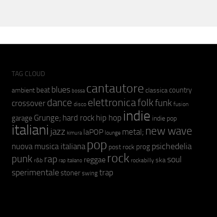
TAG CLOUD
cantautore
blues
beat
country
ambient
classica
bossa
elettronica
dance
folk
funk
crossover
fusion
disco
indie
hip hop
Grunge;
hard rock
garage
indie pop
italiani
new wave
jazz
metal;
laPOP
lounge
kimura
pop
psichedelia
nuova musica italiana
prog
post rock
rock
punk
rap
soul
reggae
ska
r&b
rockabilly
rap italiano
sperimentale
trap
stoner
swing