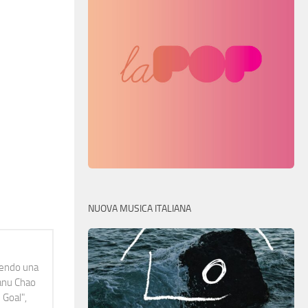
NUOVA MUSICA ITALIANA
idendo una
Manu Chao
 Goal",