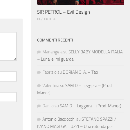
SIR PETROL – Evil Design
06/08/2026
COMMENTI RECENTI
Mariangela
su
SELLY BABY MODELLA ITALIA
– Luna lei mi guarda
Fabrizio
su
DORIAN O. A. – Tao
Valentina
su
SAM D – Leggera – (Prod.
Manqc)
Danilo
su
SAM D – Leggera – (Prod. Manqc)
Antonio Bacciocchi
su
STEFANO SPAZZI /
IVANO MAGI GALLUZZI – Una rotonda per