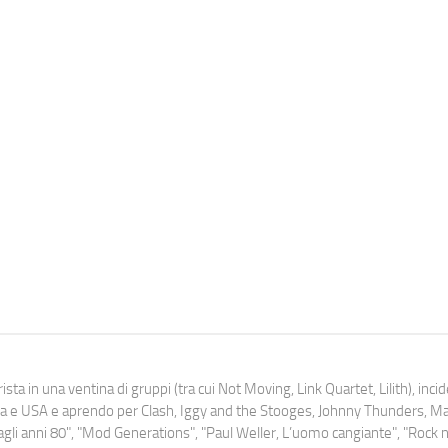
ista in una ventina di gruppi (tra cui Not Moving, Link Quartet, Lilith), inc
uropa e USA e aprendo per Clash, Iggy and the Stooges, Johnny Thunders, 
o dagli anni 80", "Mod Generations", "Paul Weller, L’uomo cangiante", "Rock n