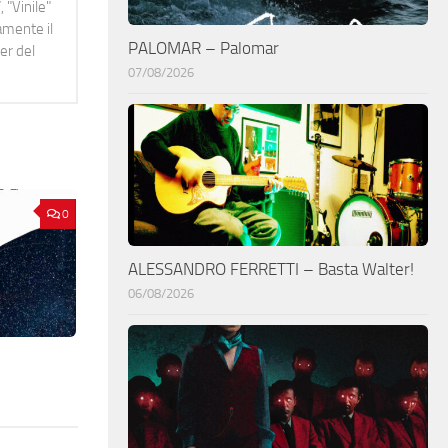
 "Vinile"
namente il
PALOMAR – Palomar
er del
07/08/2026
0
ALESSANDRO FERRETTI – Basta Walter!
06/08/2026