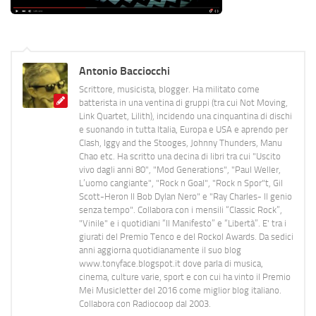
Antonio Bacciocchi
Scrittore, musicista, blogger. Ha militato come
batterista in una ventina di gruppi (tra cui Not Moving,
Link Quartet, Lilith), incidendo una cinquantina di dischi
e suonando in tutta Italia, Europa e USA e aprendo per
Clash, Iggy and the Stooges, Johnny Thunders, Manu
Chao etc. Ha scritto una decina di libri tra cui "Uscito
vivo dagli anni 80", "Mod Generations", "Paul Weller,
L’uomo cangiante", "Rock n Goal", "Rock n Spor"t, Gil
Scott-Heron Il Bob Dylan Nero" e "Ray Charles- Il genio
senza tempo". Collabora con i mensili “Classic Rock”,
"Vinile" e i quotidiani “Il Manifesto” e “Libertà”. E' tra i
giurati del Premio Tenco e del Rockol Awards. Da sedici
anni aggiorna quotidianamente il suo blog
www.tonyface.blogspot.it dove parla di musica,
cinema, culture varie, sport e con cui ha vinto il Premio
Mei Musicletter del 2016 come miglior blog italiano.
Collabora con Radiocoop dal 2003.