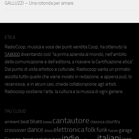
GALLUZZI – Una rotonda per amare
ETICA
RadioCoop, musica e voce dei punti vendita Coop, ha ottenuto la
SA8000
diventando così "la prima azienda al mondo, nell'ambito
della comunicazione e dell'editoria, a ricevere la Certificazione etica".
Dal punto di vista artistico e culturale, Radiocoop vanta un primato:
ascolta tutto quello che viene inviato in redazione, e appena può, lo
recensisce, e in alcuni casi, chiede collaborazione agli artisti.
Radiocoop sostiene l'arte, la cultura e la musica di ogni genere.
TAG CLOUD
cantautore
blues
beat
country
ambient
classica
bossa
elettronica
dance
folk
funk
crossover
garage
fusion
disco
indie
italiani