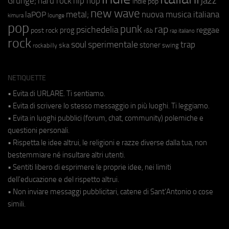
jazz
hip hop
Grunge;
hard rock
indie pop
new wave
metal;
nuova musica italiana
laPOP
lounge
kimura
pop
punk
rap
psichedelia
reggae
prog
post rock
r&b
rap italiano
rock
soul
sperimentale
trap
stoner
ska
swing
rockabilly
NETIQUETTE
• Evita di URLARE. Ti sentiamo.
• Evita di scrivere lo stesso messaggio in più luoghi. Ti leggiamo.
• Evita in luoghi pubblici (forum, chat, community) polemiche e
questioni personali.
• Rispetta le idee altrui, le religioni e razze diverse dalla tua, non
bestemmiare né insultare altri utenti.
• Sentiti libero di esprimere le proprie idee, nei limiti
dell'educazione e del rispetto altrui.
• Non inviare messaggi pubblicitari, catene di Sant'Antonio o cose
simili.