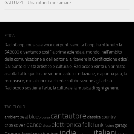
GALLUZZI – Una rotonda per amare
ETICA
RadioCoop, musica e voce dei punti vendita Coop, ha ottenuto la
SA8000
diventando così "la prima azienda al mondo, nell'ambito
della comunicazione e dell'editoria, a ricevere la Certificazione etica".
Dal punto di vista artistico e culturale, Radiocoop vanta un primato:
ascolta tutto quello che viene inviato in redazione, e appena può, lo
recensisce, e in alcuni casi, chiede collaborazione agli artisti.
Radiocoop sostiene l'arte, la cultura e la musica di ogni genere.
TAG CLOUD
cantautore
blues
beat
country
ambient
classica
bossa
elettronica
dance
folk
funk
crossover
garage
fusion
disco
indie
italiani
jazz
hip hop