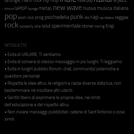
Grunge;
hard rock
indie pop
new wave
metal;
nuova musica italiana
laPOP
lounge
kimura
pop
punk
rap
psichedelia
reggae
prog
post rock
r&b
rap italiano
rock
soul
sperimentale
trap
stoner
ska
swing
rockabilly
NETIQUETTE
• Evita di URLARE. Ti sentiamo.
• Evita di scrivere lo stesso messaggio in più luoghi. Ti leggiamo.
• Evita in luoghi pubblici (forum, chat, community) polemiche e
questioni personali.
• Rispetta le idee altrui, le religioni e razze diverse dalla tua, non
bestemmiare né insultare altri utenti.
• Sentiti libero di esprimere le proprie idee, nei limiti
dell'educazione e del rispetto altrui.
• Non inviare messaggi pubblicitari, catene di Sant'Antonio o cose
simili.