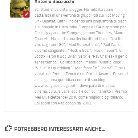
Antonio Bacciocchi
Scrittore, musicista, blogger. Ha militato come
batterista in una ventina di gruppi (tra cui Not Moving,
Link Quartet, Lilith), incidendo una cinquantina di dischi
e suonando in tutta Italia, Europa e USA e aprendo per
Clash, Iggy and the Stooges, Johnny Thunders, Manu
Chao etc. Ha scritto una decina di libri tra cui "Uscito
vivo dagli anni 80", "Mod Generations", "Paul Weller,
L’uomo cangiante", "Rock n Goal", "Rock n Spor"t, Gil
Scott-Heron Il Bob Dylan Nero" e "Ray Charles- Il genio
senza tempo". Collabora con i mensili “Classic Rock”,
"Vinile" e i quotidiani “Il Manifesto” e “Libertà”. E' tra i
giurati del Premio Tenco e del Rockol Awards. Da sedici
anni aggiorna quotidianamente il suo blog
www.tonyface.blogspot.it dove parla di musica,
cinema, culture varie, sport e con cui ha vinto il Premio
Mei Musicletter del 2016 come miglior blog italiano.
Collabora con Radiocoop dal 2003.
POTREBBERO INTERESSARTI ANCHE...