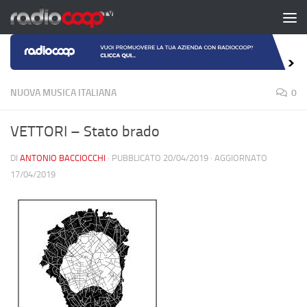
Salta al contenuto
NUOVA MUSICA ITALIANA
0
VETTORI – Stato brado
DI
ANTONIO BACCIOCCHI
· PUBBLICATO
20/04/2019
· AGGIORNATO
17/04/2019