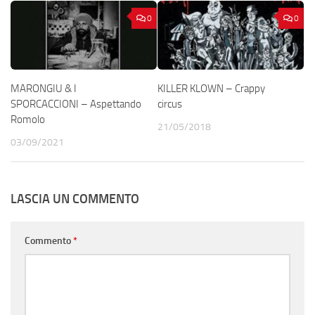
0
0
MARONGIU & I
KILLER KLOWN – Crappy
SPORCACCIONI – Aspettando
circus
Romolo
21/05/2018
03/09/2021
LASCIA UN COMMENTO
Commento
*