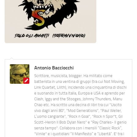
Antonio Bacciocchi
Scrittore, musicista, blogger. Ha militato come
batterista in una ventina di gruppi (tra cui Not Moving,
Link Quartet, Lilith), incidendo una cinquantina di dischi
e suonando in tutta Italia, Europa e USA e aprendo per
Clash, Iggy and the Stooges, Johnny Thunders, Manu
Chao etc. Ha scritto una decina di libri tra cui "Uscito
vivo dagli anni 80", "Mod Generations", "Paul Weller,
L’uomo cangiante", "Rock n Goal", "Rock n Spor"t, Gil
Scott-Heron Il Bob Dylan Nero" e "Ray Charles- Il genio
senza tempo". Collabora con i mensili “Classic Rock”,
"Vinile" e i quotidiani “Il Manifesto” e “Libertà”. E' tra i