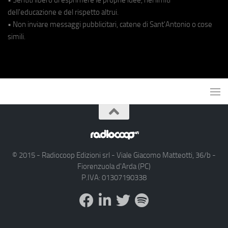
dell'educazione e del rispetto altrui.
• Non inviare messaggi pubblicitari, catene di Sant'Antonio o cose
simili.
© 2015 - Radiocoop Edizioni srl - Viale Giacomo Matteotti, 36/b -
Fiorenzuola d'Arda (PC)
P.IVA: 01307190338