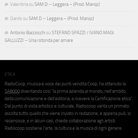
Valentina
su
SAM D – Leggera – (Prod. Manqc)
Danilo
su
SAM D – Leggera – (Prod. Manqc)
Antonio Bacciocchi
su
STEFANO SPAZZI / IVANO MAGI
GALLUZZI – Una rotonda per amare
ETICA
RadioCoop, musica e voce dei punti vendita Coop, ha ottenuto la
SA8000
diventando così "la prima azienda al mondo, nell'ambito
della comunicazione e dell'editoria, a ricevere la Certificazione etica".
Dal punto di vista artistico e culturale, Radiocoop vanta un primato:
ascolta tutto quello che viene inviato in redazione, e appena può, lo
recensisce, e in alcuni casi, chiede collaborazione agli artisti.
Radiocoop sostiene l'arte, la cultura e la musica di ogni genere.