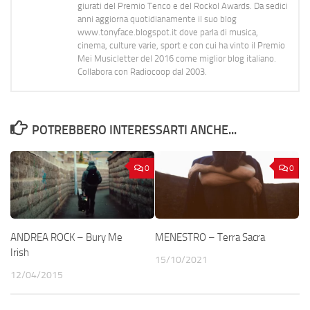
giurati del Premio Tenco e del Rockol Awards. Da sedici
anni aggiorna quotidianamente il suo blog
www.tonyface.blogspot.it dove parla di musica,
cinema, culture varie, sport e con cui ha vinto il Premio
Mei Musicletter del 2016 come miglior blog italiano.
Collabora con Radiocoop dal 2003.
POTREBBERO INTERESSARTI ANCHE...
0
0
ANDREA ROCK – Bury Me
MENESTRO – Terra Sacra
Irish
15/10/2021
12/04/2015