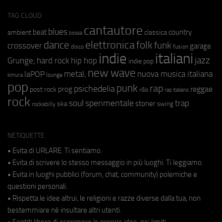
TAG CLOUD
cantautore
blues
beat
country
ambient
classica
bossa
elettronica
dance
folk
funk
crossover
garage
fusion
disco
indie
italiani
jazz
hip hop
Grunge;
hard rock
indie pop
new wave
metal;
nuova musica italiana
laPOP
lounge
kimura
pop
punk
rap
psichedelia
reggae
prog
post rock
r&b
rap italiano
rock
soul
sperimentale
trap
stoner
ska
swing
rockabilly
NETIQUETTE
• Evita di URLARE. Ti sentiamo.
• Evita di scrivere lo stesso messaggio in più luoghi. Ti leggiamo.
• Evita in luoghi pubblici (forum, chat, community) polemiche e
questioni personali.
• Rispetta le idee altrui, le religioni e razze diverse dalla tua, non
bestemmiare né insultare altri utenti.
• Sentiti libero di esprimere le proprie idee, nei limiti