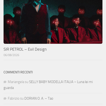
SIR PETROL – Evil Design
06/08/2026
COMMENTI RECENTI
Mariangela
su
SELLY BABY MODELLA ITALIA – Luna lei mi
guarda
Fabrizio
su
DORIAN O. A. – Tao