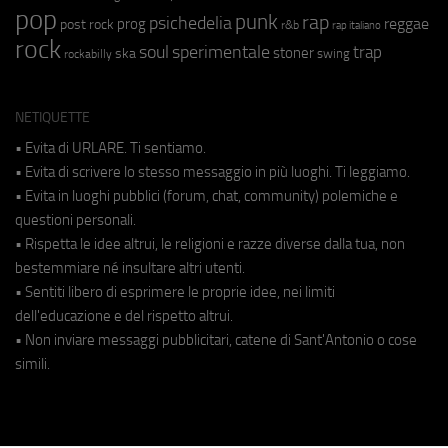
pop
punk
rap
psichedelia
reggae
prog
post rock
r&b
rap italiano
rock
soul
sperimentale
trap
stoner
ska
swing
rockabilly
NETIQUETTE
• Evita di URLARE. Ti sentiamo.
• Evita di scrivere lo stesso messaggio in più luoghi. Ti leggiamo.
• Evita in luoghi pubblici (forum, chat, community) polemiche e
questioni personali.
• Rispetta le idee altrui, le religioni e razze diverse dalla tua, non
bestemmiare né insultare altri utenti.
• Sentiti libero di esprimere le proprie idee, nei limiti
dell'educazione e del rispetto altrui.
• Non inviare messaggi pubblicitari, catene di Sant'Antonio o cose
simili.