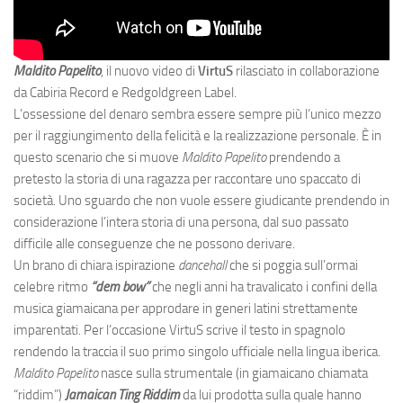
Maldito Papelito
, il nuovo video di
VirtuS
rilasciato in collaborazione
da Cabiria Record e Redgoldgreen Label.
L’ossessione del denaro sembra essere sempre più l’unico mezzo
per il raggiungimento della felicità e la realizzazione personale. È in
questo scenario che si muove
Maldito Papelito
prendendo a
pretesto la storia di una ragazza per raccontare uno spaccato di
società. Uno sguardo che non vuole essere giudicante prendendo in
considerazione l’intera storia di una persona, dal suo passato
difficile alle conseguenze che ne possono derivare.
Un brano di chiara ispirazione
dancehall
che si poggia sull’ormai
celebre ritmo
“dem bow”
che negli anni ha travalicato i confini della
musica giamaicana per approdare in generi latini strettamente
imparentati. Per l’occasione VirtuS scrive il testo in spagnolo
rendendo la traccia il suo primo singolo ufficiale nella lingua iberica.
Maldito Papelito
nasce sulla strumentale (in giamaicano chiamata
“riddim”)
Jamaican Ting Riddim
da lui prodotta sulla quale hanno