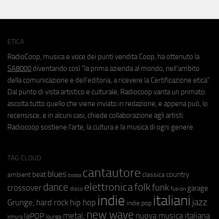
ETICA
RadioCoop, musica e voce dei punti vendita Coop, ha ottenuto la
SA8000
diventando così "la prima azienda al mondo, nell'ambito
della comunicazione e dell'editoria, a ricevere la Certificazione etica".
Dal punto di vista artistico e culturale, Radiocoop vanta un primato:
ascolta tutto quello che viene inviato in redazione, e appena può, lo
recensisce, e in alcuni casi, chiede collaborazione agli artisti.
Radiocoop sostiene l'arte, la cultura e la musica di ogni genere.
TAG CLOUD
cantautore
blues
beat
country
ambient
classica
bossa
elettronica
dance
folk
funk
crossover
garage
fusion
disco
indie
italiani
jazz
hip hop
Grunge;
hard rock
indie pop
new wave
metal;
nuova musica italiana
laPOP
lounge
kimura