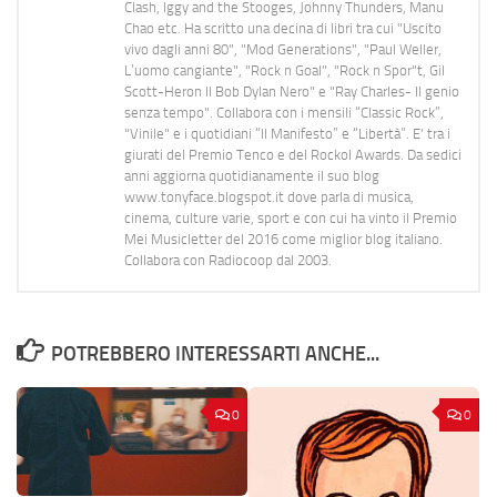
Clash, Iggy and the Stooges, Johnny Thunders, Manu
Chao etc. Ha scritto una decina di libri tra cui "Uscito
vivo dagli anni 80", "Mod Generations", "Paul Weller,
L’uomo cangiante", "Rock n Goal", "Rock n Spor"t, Gil
Scott-Heron Il Bob Dylan Nero" e "Ray Charles- Il genio
senza tempo". Collabora con i mensili “Classic Rock”,
"Vinile" e i quotidiani “Il Manifesto” e “Libertà”. E' tra i
giurati del Premio Tenco e del Rockol Awards. Da sedici
anni aggiorna quotidianamente il suo blog
www.tonyface.blogspot.it dove parla di musica,
cinema, culture varie, sport e con cui ha vinto il Premio
Mei Musicletter del 2016 come miglior blog italiano.
Collabora con Radiocoop dal 2003.
POTREBBERO INTERESSARTI ANCHE...
0
0