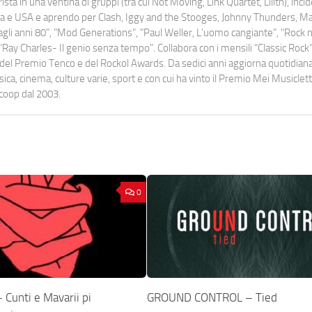
ista in una ventina di gruppi (tra cui Not Moving, Link Quartet, Lilith), inc
uropa e USA e aprendo per Clash, Iggy and the Stooges, Johnny Thunders, 
o dagli anni 80", "Mod Generations", "Paul Weller, L’uomo cangiante", "Rock n
Ray Charles- Il genio senza tempo". Collabora con i mensili “Classic Rock”,
urati del Premio Tenco e del Rockol Awards. Da sedici anni aggiorna quotidia
a, cinema, culture varie, sport e con cui ha vinto il Premio Mei Musiclett
ocoop dal 2003.
0
Cunti e Mavarii pi
GROUND CONTROL – Tied