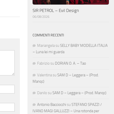
SIR PETROL – Evil Design
06/08/2026
COMMENTI RECENTI
Mariangela
su
SELLY BABY MODELLA ITALIA
– Luna lei mi guarda
Fabrizio
su
DORIAN O. A. – Tao
Valentina
su
SAM D – Leggera – (Prod.
Manqc)
Danilo
su
SAM D – Leggera – (Prod. Manqc)
Antonio Bacciocchi
su
STEFANO SPAZZI /
IVANO MAGI GALLUZZI – Una rotonda per