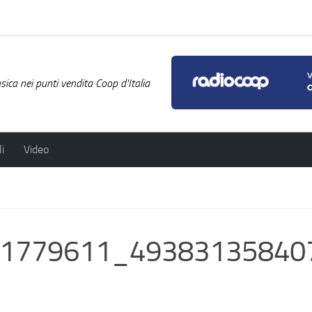
ica nei punti vendita Coop d'Italia
i
Video
N
1779611_49383135840