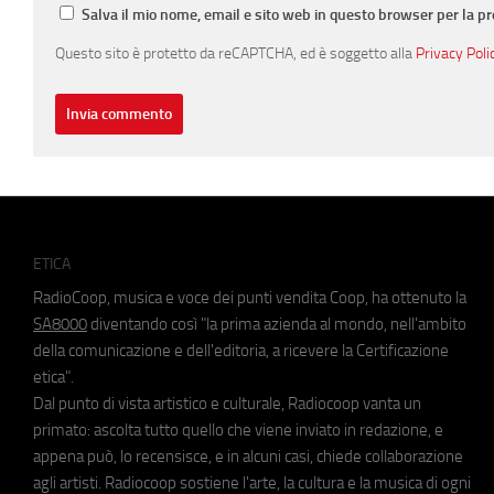
Salva il mio nome, email e sito web in questo browser per la 
Questo sito è protetto da reCAPTCHA, ed è soggetto alla
Privacy Poli
ETICA
RadioCoop, musica e voce dei punti vendita Coop, ha ottenuto la
SA8000
diventando così "la prima azienda al mondo, nell'ambito
della comunicazione e dell'editoria, a ricevere la Certificazione
etica".
Dal punto di vista artistico e culturale, Radiocoop vanta un
primato: ascolta tutto quello che viene inviato in redazione, e
appena può, lo recensisce, e in alcuni casi, chiede collaborazione
agli artisti. Radiocoop sostiene l'arte, la cultura e la musica di ogni