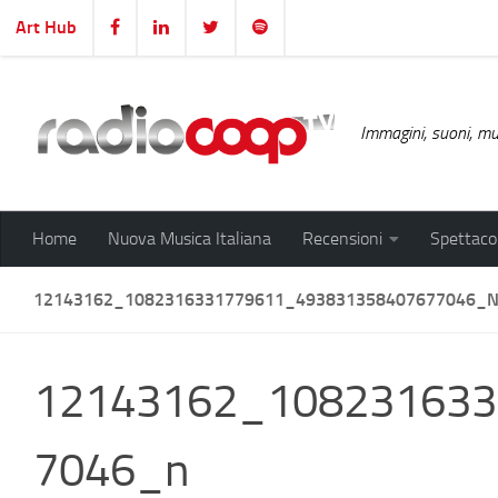
Art Hub
Salta al contenuto
Immagini, suoni, mus
Home
Nuova Musica Italiana
Recensioni
Spettacol
12143162_1082316331779611_493831358407677046_
12143162_108231633
7046_n