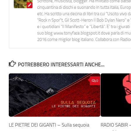
Scrittore, musicista, blogger. Ha militato come batter
cinquantina di dischi e suonando in tutta Italia, E
etc. Ha scritto una decina di libri tra cui "Uscito viv
"Rock n Spor"t, Gil Scott-Heron Il Bob Dylan Nero" e "
e i quotidiani “Il Manifesto” e “Libertà”. E' tra i gi
suo blog www.tonyface.blogspot.it dove parla di music
2016 come miglior blog italiano. Collabora con Radi
POTREBBERO INTERESSARTI ANCHE...
0
LE PIETRE DEI GIGANTI – Sulla sequoia
RADIO SABIR – 