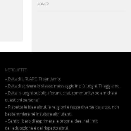
amare
NETIQUETTE
• Evita di URLARE. Ti sentiamo.
• Evita di scrivere lo stesso messaggio in più luoghi. Ti leggiamo.
• Evita in luoghi pubblici (forum, chat, community) polemiche e
questioni personali.
• Rispetta le idee altrui, le religioni e razze diverse dalla tua, non
bestemmiare né insultare altri utenti.
• Sentiti libero di esprimere le proprie idee, nei limiti
dell'educazione e del rispetto altrui.