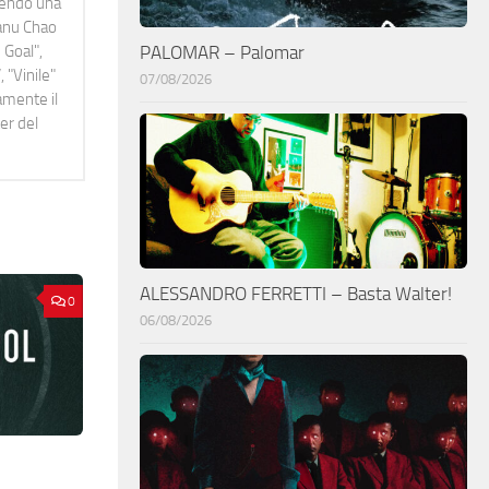
idendo una
Manu Chao
 Goal",
PALOMAR – Palomar
 "Vinile"
07/08/2026
namente il
er del
ALESSANDRO FERRETTI – Basta Walter!
0
06/08/2026