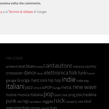
prossima volta che commento.
cy
e ai
Termini di utilizzo
di Google.
TAG CLOUD
cantautore
blues
beat
country
ambient
classica
bossa
elettronica
dance
folk
funk
crossover
fusion
disco
indie
hip hop
Grunge;
hard rock
garage
indie pop
italiani
new wave
jazz
metal;
laPOP
lounge
kimura
pop
psichedelia
nuova musica italiana
prog
post rock
rock
punk
rap
soul
reggae
ska
r&b
rockabilly
rap italiano
sperimentale
trap
stoner
swing