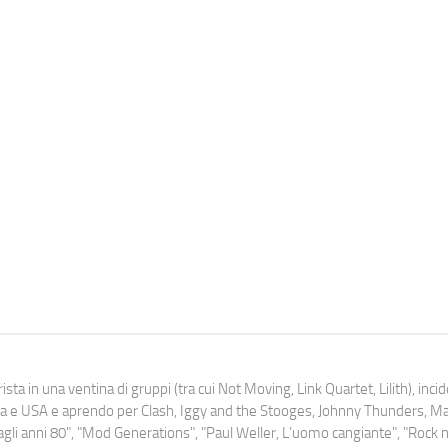
ista in una ventina di gruppi (tra cui Not Moving, Link Quartet, Lilith), inc
uropa e USA e aprendo per Clash, Iggy and the Stooges, Johnny Thunders, 
o dagli anni 80", "Mod Generations", "Paul Weller, L’uomo cangiante", "Rock n