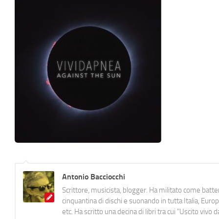
Antonio Bacciocchi
Scrittore, musicista, blogger. Ha militato come batter
cinquantina di dischi e suonando in tutta Italia, E
etc. Ha scritto una decina di libri tra cui "Uscito viv