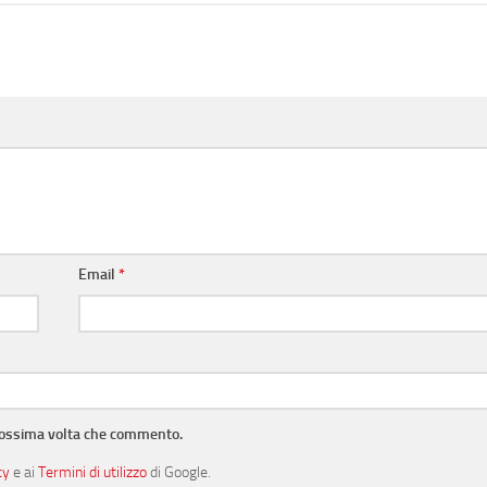
Email
*
prossima volta che commento.
cy
e ai
Termini di utilizzo
di Google.