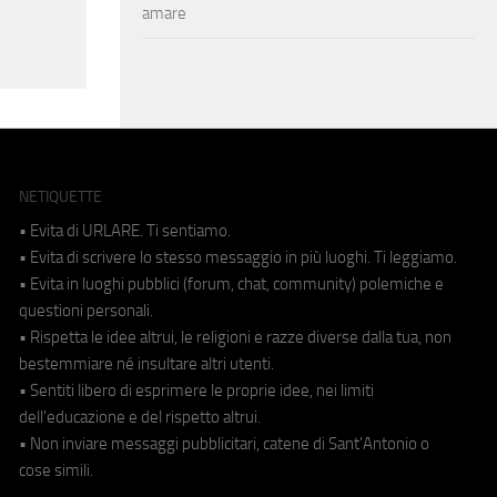
amare
NETIQUETTE
• Evita di URLARE. Ti sentiamo.
• Evita di scrivere lo stesso messaggio in più luoghi. Ti leggiamo.
• Evita in luoghi pubblici (forum, chat, community) polemiche e
questioni personali.
• Rispetta le idee altrui, le religioni e razze diverse dalla tua, non
bestemmiare né insultare altri utenti.
• Sentiti libero di esprimere le proprie idee, nei limiti
dell'educazione e del rispetto altrui.
• Non inviare messaggi pubblicitari, catene di Sant'Antonio o
cose simili.