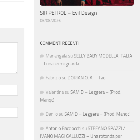
SIR PETROL – Evil Design
06/08/2026
COMMENTI RECENTI
Mariangela
su
SELLY BABY MODELLA ITALIA
– Luna lei mi guarda
Fabrizio
su
DORIAN O. A. – Tao
Valentina
su
SAM D – Leggera – (Prod.
Manqc)
Danilo
su
SAM D – Leggera – (Prod. Manqc)
Antonio Bacciocchi
su
STEFANO SPAZZI /
IVANO MAGI GALLUZZI – Una rotonda per