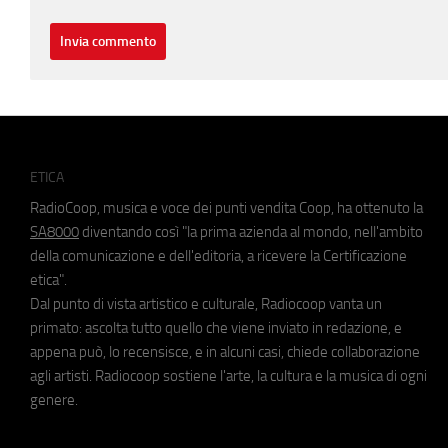
ETICA
RadioCoop, musica e voce dei punti vendita Coop, ha ottenuto la
SA8000
diventando così "la prima azienda al mondo, nell'ambito
della comunicazione e dell'editoria, a ricevere la Certificazione
etica".
Dal punto di vista artistico e culturale, Radiocoop vanta un
primato: ascolta tutto quello che viene inviato in redazione, e
appena può, lo recensisce, e in alcuni casi, chiede collaborazione
agli artisti. Radiocoop sostiene l'arte, la cultura e la musica di ogni
genere.