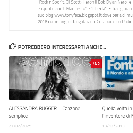
"Rock n Spor"t, Gil Scott-Heron Il Bob Dylan Nero" e "
e i quotidiani “Il Manifesto” e “Libertà”. E' tra i gi
suo blog www.tonyface.blogspot.it dove parla di music
2016 come miglior blog italiano. Collabora con Radi
POTREBBERO INTERESSARTI ANCHE...
0
ALESSANDRA RUGGER – Canzone
Quella volta i
semplice
l’inventore di
21/02/2025
13/12/2013