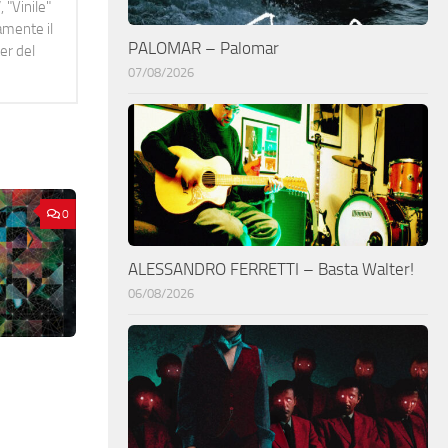
 "Vinile"
namente il
PALOMAR – Palomar
er del
07/08/2026
0
ALESSANDRO FERRETTI – Basta Walter!
06/08/2026