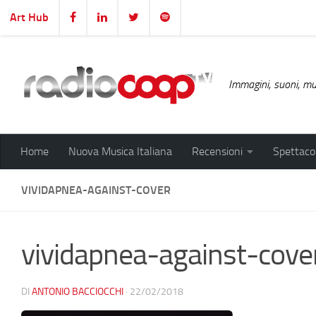
Art Hub
Salta al contenuto
Immagini, suoni, mus
Home
Nuova Musica Italiana
Recensioni
Spettacol
VIVIDAPNEA-AGAINST-COVER
vividapnea-against-cove
DI
ANTONIO BACCIOCCHI
·
22/02/2018