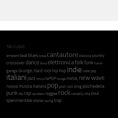
TAG CLOUD
cantautore
blues
beat
country
ambient
classica
bossa
elettronica
dance
folk
funk
crossover
fusion
disco
indie
hip hop
Grunge;
hard rock
garage
indie pop
italiani
new wave
jazz
metal;
laPOP
lounge
kimura
pop
psichedelia
nuova musica italiana
prog
post rock
rock
punk
rap
soul
reggae
ska
r&b
rockabilly
rap italiano
sperimentale
trap
stoner
swing