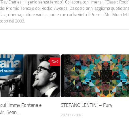
Ray Charles- Il genio senza tempo". Collabora con i mensili “Classic Rock”,
urati del Premio Tenco e del Rockol Awards. Da sedici anni aggiorna quotidia
a, cinema, culture varie, sport e con cui ha vinto il Premio Mei Musiclett
ocoop dal 2003.
0
n cui Jimmy Fontana e
STEFANO LENTINI – Fury
 Mr. Bean…
21/11/2018