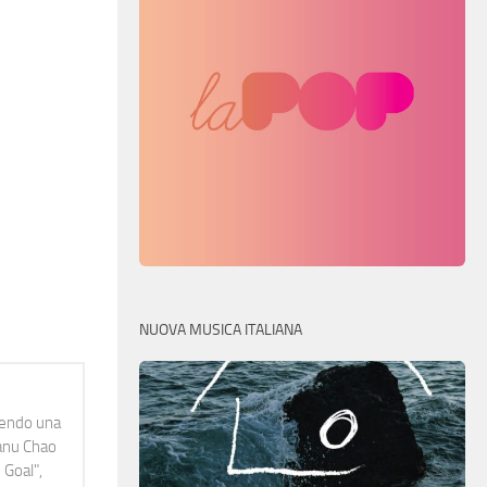
NUOVA MUSICA ITALIANA
idendo una
Manu Chao
 Goal",