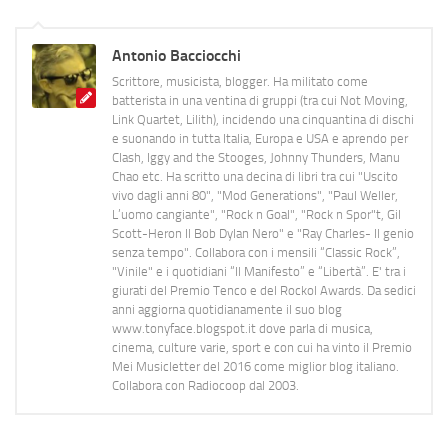
Antonio Bacciocchi
Scrittore, musicista, blogger. Ha militato come
batterista in una ventina di gruppi (tra cui Not Moving,
Link Quartet, Lilith), incidendo una cinquantina di dischi
e suonando in tutta Italia, Europa e USA e aprendo per
Clash, Iggy and the Stooges, Johnny Thunders, Manu
Chao etc. Ha scritto una decina di libri tra cui "Uscito
vivo dagli anni 80", "Mod Generations", "Paul Weller,
L’uomo cangiante", "Rock n Goal", "Rock n Spor"t, Gil
Scott-Heron Il Bob Dylan Nero" e "Ray Charles- Il genio
senza tempo". Collabora con i mensili “Classic Rock”,
"Vinile" e i quotidiani “Il Manifesto” e “Libertà”. E' tra i
giurati del Premio Tenco e del Rockol Awards. Da sedici
anni aggiorna quotidianamente il suo blog
www.tonyface.blogspot.it dove parla di musica,
cinema, culture varie, sport e con cui ha vinto il Premio
Mei Musicletter del 2016 come miglior blog italiano.
Collabora con Radiocoop dal 2003.