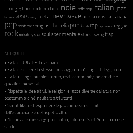
fusion
disco
indie
italiani
jazz
hip hop
Grunge;
hard rock
indie pop
new wave
metal;
nuova musica italiana
laPOP
lounge
kimura
pop
punk
rap
psichedelia
reggae
prog
post rock
r&b
rap italiano
rock
soul
sperimentale
trap
stoner
ska
swing
rockabilly
NETIQUETTE
• Evita di URLARE. Ti sentiamo.
• Evita di scrivere lo stesso messaggio in più luoghi. Ti leggiamo.
• Evita in luoghi pubblici (forum, chat, community) polemiche e
questioni personali.
• Rispetta le idee altrui, le religioni e razze diverse dalla tua, non
bestemmiare né insultare altri utenti.
• Sentiti libero di esprimere le proprie idee, nei limiti
dell'educazione e del rispetto altrui.
• Non inviare messaggi pubblicitari, catene di Sant'Antonio o cose
simili.