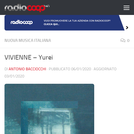
Salta al contenuto
NUOVA MUSICA ITALIANA
0
VIVIENNE – Yurei
DI
ANTONIO BACCIOCCHI
· PUBBLICATO
06/01/2020
· AGGIORNATO
03/01/2020