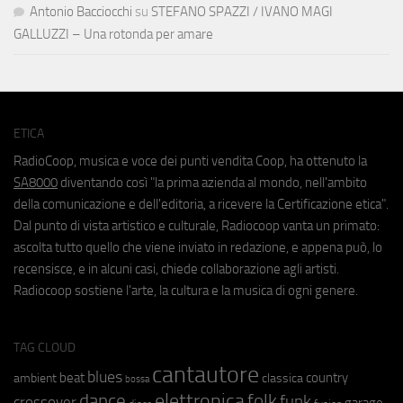
Antonio Bacciocchi
su
STEFANO SPAZZI / IVANO MAGI
GALLUZZI – Una rotonda per amare
ETICA
RadioCoop, musica e voce dei punti vendita Coop, ha ottenuto la
SA8000
diventando così "la prima azienda al mondo, nell'ambito
della comunicazione e dell'editoria, a ricevere la Certificazione etica".
Dal punto di vista artistico e culturale, Radiocoop vanta un primato:
ascolta tutto quello che viene inviato in redazione, e appena può, lo
recensisce, e in alcuni casi, chiede collaborazione agli artisti.
Radiocoop sostiene l'arte, la cultura e la musica di ogni genere.
TAG CLOUD
cantautore
blues
beat
country
ambient
classica
bossa
elettronica
dance
folk
funk
crossover
garage