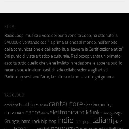
ETICA
RadioCoop, musica e voce dei punti vendita Coop, ha ottenuto la
SA8000
diventando così "la prima azienda al mondo, nell'ambito
della comunicazione e dell'editoria, a ricevere la Certificazione etica".
Dal punto di vista artistico e culturale, Radiocoop vanta un primato:
ascolta tutto quello che viene inviato in redazione, e appena può, lo
recensisce, e in alcuni casi, chiede collaborazione agli artisti.
Radiocoop sostiene l'arte, la cultura e la musica di ogni genere.
TAG CLOUD
cantautore
blues
beat
country
ambient
classica
bossa
elettronica
dance
folk
funk
crossover
garage
fusion
disco
indie
italiani
jazz
hip hop
Grunge;
hard rock
indie pop
new wave
metal;
nuova musica italiana