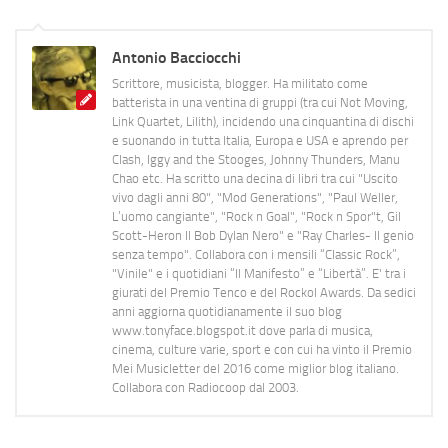
Antonio Bacciocchi
Scrittore, musicista, blogger. Ha militato come
batterista in una ventina di gruppi (tra cui Not Moving,
Link Quartet, Lilith), incidendo una cinquantina di dischi
e suonando in tutta Italia, Europa e USA e aprendo per
Clash, Iggy and the Stooges, Johnny Thunders, Manu
Chao etc. Ha scritto una decina di libri tra cui "Uscito
vivo dagli anni 80", "Mod Generations", "Paul Weller,
L’uomo cangiante", "Rock n Goal", "Rock n Spor"t, Gil
Scott-Heron Il Bob Dylan Nero" e "Ray Charles- Il genio
senza tempo". Collabora con i mensili “Classic Rock”,
"Vinile" e i quotidiani “Il Manifesto” e “Libertà”. E' tra i
giurati del Premio Tenco e del Rockol Awards. Da sedici
anni aggiorna quotidianamente il suo blog
www.tonyface.blogspot.it dove parla di musica,
cinema, culture varie, sport e con cui ha vinto il Premio
Mei Musicletter del 2016 come miglior blog italiano.
Collabora con Radiocoop dal 2003.