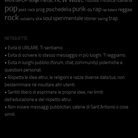
laPOP
lounge
kimura
pop
punk
rap
psichedelia
reggae
prog
post rock
r&b
rap italiano
rock
soul
sperimentale
trap
stoner
ska
swing
rockabilly
NETIQUETTE
• Evita di URLARE. Ti sentiamo.
• Evita di scrivere lo stesso messaggio in più luoghi. Ti leggiamo.
• Evita in luoghi pubblici (forum, chat, community) polemiche e
questioni personali.
• Rispetta le idee altrui, le religioni e razze diverse dalla tua, non
bestemmiare né insultare altri utenti.
• Sentiti libero di esprimere le proprie idee, nei limiti
dell'educazione e del rispetto altrui.
• Non inviare messaggi pubblicitari, catene di Sant'Antonio o cose
simili.