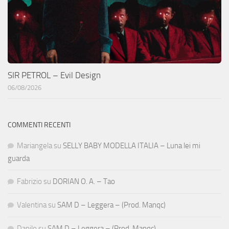
SIR PETROL – Evil Design
06/08/2026
COMMENTI RECENTI
Mariangela
su
SELLY BABY MODELLA ITALIA – Luna lei mi
guarda
Fabrizio
su
DORIAN O. A. – Tao
Valentina
su
SAM D – Leggera – (Prod. Manqc)
Danilo
su
SAM D – Leggera – (Prod. Manqc)