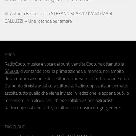
Antonio Bacciocchi
su
STEFANO SPAZZI / IVANO MAGI
GALLUZZI – Una rotonda per amare
ETICA
RadioCoop, musica e voce dei punti vendita Coop, ha ottenuto la
SA8000
diventando così "la prima azienda al mondo, nell'ambito
della comunicazione e dell'editoria, a ricevere la Certificazione etica".
Dal punto di vista artistico e culturale, Radiocoop vanta un primato:
ascolta tutto quello che viene inviato in redazione, e appena può, lo
recensisce, e in alcuni casi, chiede collaborazione agli artisti.
Radiocoop sostiene l'arte, la cultura e la musica di ogni genere.
TAG CLOUD