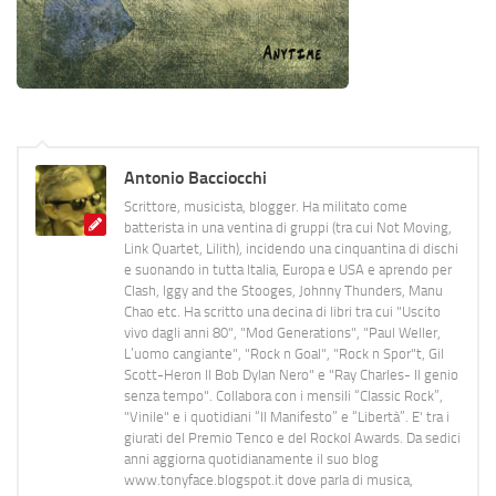
Antonio Bacciocchi
Scrittore, musicista, blogger. Ha militato come
batterista in una ventina di gruppi (tra cui Not Moving,
Link Quartet, Lilith), incidendo una cinquantina di dischi
e suonando in tutta Italia, Europa e USA e aprendo per
Clash, Iggy and the Stooges, Johnny Thunders, Manu
Chao etc. Ha scritto una decina di libri tra cui "Uscito
vivo dagli anni 80", "Mod Generations", "Paul Weller,
L’uomo cangiante", "Rock n Goal", "Rock n Spor"t, Gil
Scott-Heron Il Bob Dylan Nero" e "Ray Charles- Il genio
senza tempo". Collabora con i mensili “Classic Rock”,
"Vinile" e i quotidiani “Il Manifesto” e “Libertà”. E' tra i
giurati del Premio Tenco e del Rockol Awards. Da sedici
anni aggiorna quotidianamente il suo blog
www.tonyface.blogspot.it dove parla di musica,