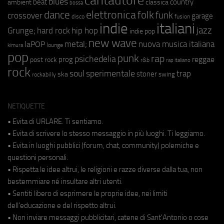
cantautore
blues
beat
country
ambient
classica
bossa
elettronica
dance
folk
funk
crossover
garage
fusion
disco
indie
italiani
jazz
hip hop
Grunge;
hard rock
indie pop
new wave
metal;
nuova musica italiana
laPOP
lounge
kimura
pop
punk
rap
psichedelia
reggae
prog
post rock
r&b
rap italiano
rock
soul
sperimentale
trap
stoner
ska
swing
rockabilly
NETIQUETTE
• Evita di URLARE. Ti sentiamo.
• Evita di scrivere lo stesso messaggio in più luoghi. Ti leggiamo.
• Evita in luoghi pubblici (forum, chat, community) polemiche e
questioni personali.
• Rispetta le idee altrui, le religioni e razze diverse dalla tua, non
bestemmiare né insultare altri utenti.
• Sentiti libero di esprimere le proprie idee, nei limiti
dell'educazione e del rispetto altrui.
• Non inviare messaggi pubblicitari, catene di Sant'Antonio o cose