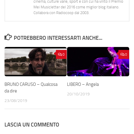
cinema, culture varie, sport e con cui ha vinto il Premio
Mei Musicletter del 2016 come miglior blog italiano.
Collabora con Radiocoop dal 2003.
POTREBBERO INTERESSARTI ANCHE...
0
0
BRUNO CARUSO – Qualcosa
LIBERO – Angela
da dire
20/10/2019
23/08/2019
LASCIA UN COMMENTO