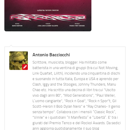
Antonio Bacciocchi
Scrittore, musicista, blogger. Ha militato come
batterista in una ventina di gruppi (tra cui Not Moving,
Link Quartet, Lilith), incidendo una cinquantina di dischi
e suonando in tutta Italia, Europa e USA e aprendo per
Clash, Iggy and the Stooges, Johnny Thunders, Manu
Chao etc. Ha scritto una decina di libri tra cui "Uscito
vivo dagli anni 80", "Mod Generations", "Paul Weller,
L’uomo cangiante", "Rock n Goal", "Rock n Spor"t, Gil
Scott-Heron Il Bob Dylan Nero" e "Ray Charles- Il genio
senza tempo". Collabora con i mensili “Classic Rock”,
"Vinile" e i quotidiani “Il Manifesto” e “Libertà”. E' tra i
giurati del Premio Tenco e del Rockol Awards. Da sedici
anni aggiorna quotidianamente il suo blog