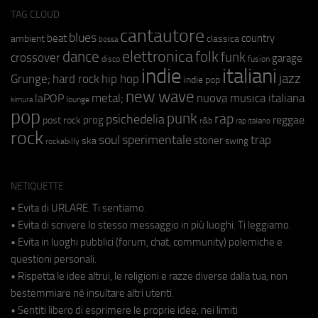
TAG CLOUD
cantautore
blues
beat
country
ambient
classica
bossa
elettronica
dance
folk
funk
crossover
garage
fusion
disco
indie
italiani
jazz
hip hop
Grunge;
hard rock
indie pop
new wave
metal;
nuova musica italiana
laPOP
lounge
kimura
pop
punk
rap
psichedelia
reggae
prog
post rock
r&b
rap italiano
rock
soul
sperimentale
trap
stoner
ska
swing
rockabilly
NETIQUETTE
• Evita di URLARE. Ti sentiamo.
• Evita di scrivere lo stesso messaggio in più luoghi. Ti leggiamo.
• Evita in luoghi pubblici (forum, chat, community) polemiche e
questioni personali.
• Rispetta le idee altrui, le religioni e razze diverse dalla tua, non
bestemmiare né insultare altri utenti.
• Sentiti libero di esprimere le proprie idee, nei limiti