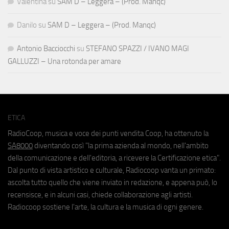
Valentina
su
SAM D – Leggera – (Prod. Manqc)
Danilo
su
SAM D – Leggera – (Prod. Manqc)
Antonio Bacciocchi
su
STEFANO SPAZZI / IVANO MAGI
GALLUZZI – Una rotonda per amare
ETICA
RadioCoop, musica e voce dei punti vendita Coop, ha ottenuto la
SA8000
diventando così "la prima azienda al mondo, nell'ambito
della comunicazione e dell'editoria, a ricevere la Certificazione etica".
Dal punto di vista artistico e culturale, Radiocoop vanta un primato:
ascolta tutto quello che viene inviato in redazione, e appena può, lo
recensisce, e in alcuni casi, chiede collaborazione agli artisti.
Radiocoop sostiene l'arte, la cultura e la musica di ogni genere.