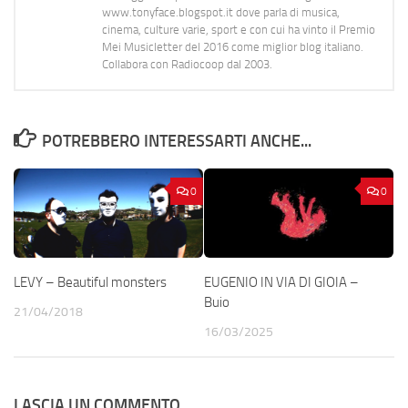
www.tonyface.blogspot.it dove parla di musica,
cinema, culture varie, sport e con cui ha vinto il Premio
Mei Musicletter del 2016 come miglior blog italiano.
Collabora con Radiocoop dal 2003.
POTREBBERO INTERESSARTI ANCHE...
0
0
LEVY – Beautiful monsters
EUGENIO IN VIA DI GIOIA –
Buio
21/04/2018
16/03/2025
LASCIA UN COMMENTO