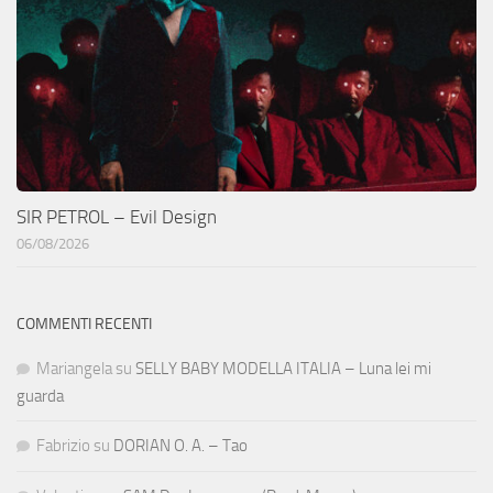
SIR PETROL – Evil Design
06/08/2026
COMMENTI RECENTI
Mariangela
su
SELLY BABY MODELLA ITALIA – Luna lei mi
guarda
Fabrizio
su
DORIAN O. A. – Tao