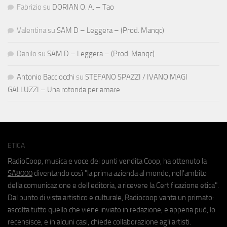
Fabrizio
su
DORIAN O. A. – Tao
Valentina
su
SAM D – Leggera – (Prod. Manqc)
Danilo
su
SAM D – Leggera – (Prod. Manqc)
Antonio Bacciocchi
su
STEFANO SPAZZI / IVANO MAGI
GALLUZZI – Una rotonda per amare
ETICA
RadioCoop, musica e voce dei punti vendita Coop, ha ottenuto la
SA8000
diventando così "la prima azienda al mondo, nell'ambito
della comunicazione e dell'editoria, a ricevere la Certificazione etica".
Dal punto di vista artistico e culturale, Radiocoop vanta un primato:
ascolta tutto quello che viene inviato in redazione, e appena può, lo
recensisce, e in alcuni casi, chiede collaborazione agli artisti.