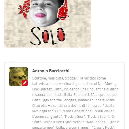
Antonio Bacciocchi
Scrittore, musicista, blogger. Ha militato come
batterista in una ventina di gruppi (tra cui Not Moving,
Link Quartet, Lilith), incidendo una cinquantina di dischi
e suonando in tutta Italia, Europa e USA e aprendo per
Clash, Iggy and the Stooges, Johnny Thunders, Manu
Chao etc. Ha scritto una decina di libri tra cui "Uscito
vivo dagli anni 80", "Mod Generations", "Paul Weller,
L’uomo cangiante", "Rock n Goal", "Rock n Spor"t, Gil
Scott-Heron Il Bob Dylan Nero" e "Ray Charles- Il genio
senza tempo". Collabora con i mensili “Classic Rock”,