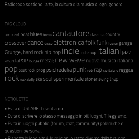
Radiocoop sostiene l'arte, la cultura e la musica di ogni genere.
TAG CLOUD
cantautore
blues
beat
country
ambient
classica
bossa
elettronica
dance
folk
funk
crossover
garage
fusion
disco
indie
italiani
jazz
hip hop
Grunge;
hard rock
indie pop
new wave
nuova musica italiana
metal;
laPOP
lounge
kimura
pop
punk
rap
psichedelia
reggae
prog
post rock
r&b
rap italiano
rock
soul
sperimentale
trap
stoner
ska
swing
rockabilly
NETIQUETTE
• Evita di URLARE. Ti sentiamo.
• Evita di scrivere lo stesso messaggio in più luoghi. Ti leggiamo.
• Evita in luoghi pubblici (forum, chat, community) polemiche e
questioni personali.
• Rispetta le idee altrui, le religioni e razze diverse dalla tua, non