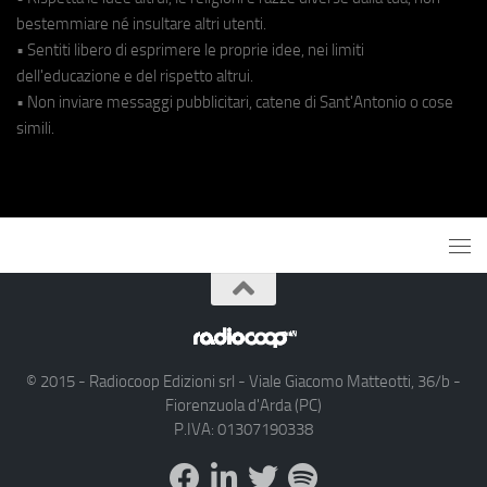
bestemmiare né insultare altri utenti.
• Sentiti libero di esprimere le proprie idee, nei limiti
dell'educazione e del rispetto altrui.
• Non inviare messaggi pubblicitari, catene di Sant'Antonio o cose
simili.
© 2015 - Radiocoop Edizioni srl - Viale Giacomo Matteotti, 36/b -
Fiorenzuola d'Arda (PC)
P.IVA: 01307190338