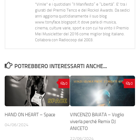
"Vinile" e i quotidiani “Il Manifesto” e “Libertà”. E' tra i
giurati del Premio Tenco e del Rockol Awards. Da sedici
anni aggiorna quotidianamente il suo blog
www.tonyface.blogspot.it dove parla di musica,
cinema, culture varie, sport e con cui ha vinto il Premio
Mei Musicletter del 2016 come miglior blog italiano.
Collabora con Radiocoop dal 2003.
POTREBBERO INTERESSARTI ANCHE...
0
0
HAND ON HEART – Space
VINCENZO BAIATA – Voglio
viverla perché Remix DJ
04/06/2024
ANICETO
22/06/2024