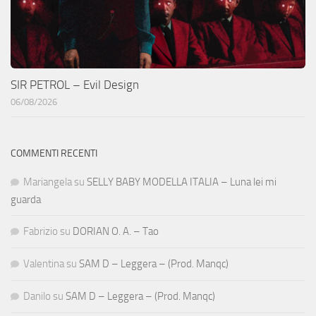
SIR PETROL – Evil Design
06/08/2026
COMMENTI RECENTI
Mariangela
su
SELLY BABY MODELLA ITALIA – Luna lei mi
guarda
Fabrizio
su
DORIAN O. A. – Tao
Valentina
su
SAM D – Leggera – (Prod. Manqc)
Danilo
su
SAM D – Leggera – (Prod. Manqc)