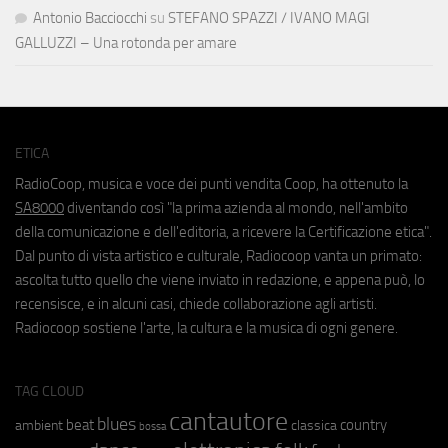
Antonio Bacciocchi
su
STEFANO SPAZZI / IVANO MAGI
GALLUZZI – Una rotonda per amare
ETICA
RadioCoop, musica e voce dei punti vendita Coop, ha ottenuto la
SA8000
diventando così "la prima azienda al mondo, nell'ambito
della comunicazione e dell'editoria, a ricevere la Certificazione etica".
Dal punto di vista artistico e culturale, Radiocoop vanta un primato:
ascolta tutto quello che viene inviato in redazione, e appena può, lo
recensisce, e in alcuni casi, chiede collaborazione agli artisti.
Radiocoop sostiene l'arte, la cultura e la musica di ogni genere.
TAG CLOUD
cantautore
blues
beat
country
ambient
classica
bossa