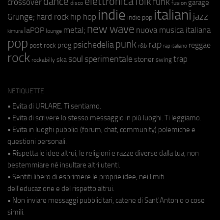
elettronica
dance
folk
funk
crossover
garage
fusion
disco
indie
italiani
jazz
hip hop
Grunge;
hard rock
indie pop
new wave
metal;
nuova musica italiana
laPOP
lounge
kimura
pop
punk
rap
psichedelia
reggae
prog
post rock
r&b
rap italiano
rock
soul
sperimentale
trap
stoner
ska
swing
rockabilly
NETIQUETTE
• Evita di URLARE. Ti sentiamo.
• Evita di scrivere lo stesso messaggio in più luoghi. Ti leggiamo.
• Evita in luoghi pubblici (forum, chat, community) polemiche e
questioni personali.
• Rispetta le idee altrui, le religioni e razze diverse dalla tua, non
bestemmiare né insultare altri utenti.
• Sentiti libero di esprimere le proprie idee, nei limiti
dell'educazione e del rispetto altrui.
• Non inviare messaggi pubblicitari, catene di Sant'Antonio o cose
simili.