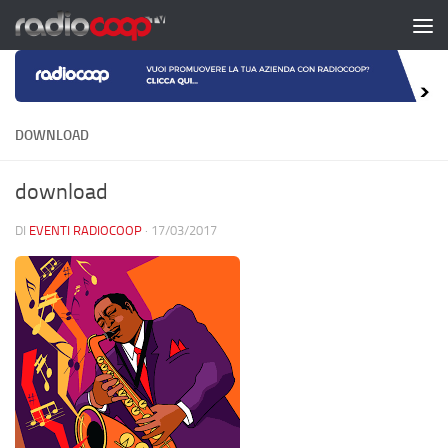
Salta al contenuto
DOWNLOAD
download
DI
EVENTI RADIOCOOP
·
17/03/2017