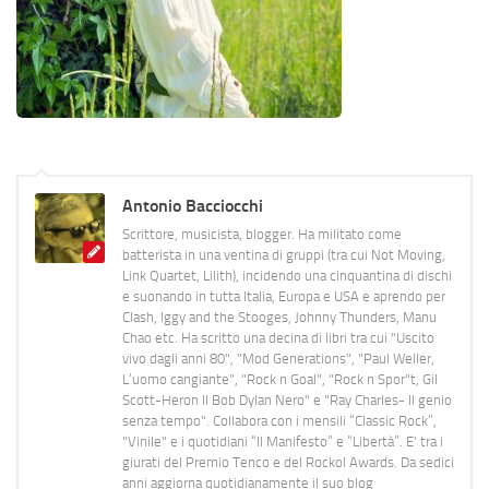
Antonio Bacciocchi
Scrittore, musicista, blogger. Ha militato come
batterista in una ventina di gruppi (tra cui Not Moving,
Link Quartet, Lilith), incidendo una cinquantina di dischi
e suonando in tutta Italia, Europa e USA e aprendo per
Clash, Iggy and the Stooges, Johnny Thunders, Manu
Chao etc. Ha scritto una decina di libri tra cui "Uscito
vivo dagli anni 80", "Mod Generations", "Paul Weller,
L’uomo cangiante", "Rock n Goal", "Rock n Spor"t, Gil
Scott-Heron Il Bob Dylan Nero" e "Ray Charles- Il genio
senza tempo". Collabora con i mensili “Classic Rock”,
"Vinile" e i quotidiani “Il Manifesto” e “Libertà”. E' tra i
giurati del Premio Tenco e del Rockol Awards. Da sedici
anni aggiorna quotidianamente il suo blog