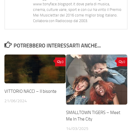
www.tonyface.blogspot.it dove parla di musica,
cinema, culture varie, sport e con cui ha vinto il Premio
Mei Musicletter del 2016 come miglior blog italiano.
Collabora con Radiocoop dal 2003.
POTREBBERO INTERESSARTI ANCHE...
0
0
VITTORIO NACCI – Il bisonte
21/06/2024
SMALLTOWN TIGERS – Meet
Me In The City
14/03/2025