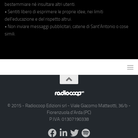
bestemmiare né insultare altri utenti.
• Sentiti libero di esprimere le proprie idee, nei limiti
dell'educazione e del rispetto altrui.
• Non inviare messaggi pubblicitari, catene di Sant'Antonio o cose
simili.
© 2015 - Radiocoop Edizioni srl - Viale Giacomo Matteotti, 36/b -
Fiorenzuola d'Arda (PC)
P.IVA: 01307190338