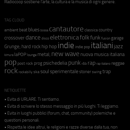
Radiocoop sostiene l'arte, la cultura e la musica di ogni genere.
TAG CLOUD
cantautore
blues
beat
country
ambient
classica
bossa
elettronica
dance
folk
funk
crossover
garage
fusion
disco
indie
italiani
jazz
hip hop
Grunge;
hard rock
indie pop
new wave
metal;
nuova musica italiana
laPOP
lounge
kimura
pop
punk
rap
psichedelia
reggae
prog
post rock
r&b
rap italiano
rock
soul
sperimentale
trap
stoner
ska
swing
rockabilly
NETIQUETTE
• Evita di URLARE. Ti sentiamo.
• Evita di scrivere lo stesso messaggio in più luoghi. Ti leggiamo.
• Evita in luoghi pubblici (forum, chat, community) polemiche e
questioni personali.
• Rispetta le idee altrui, le religioni e razze diverse dalla tua, non