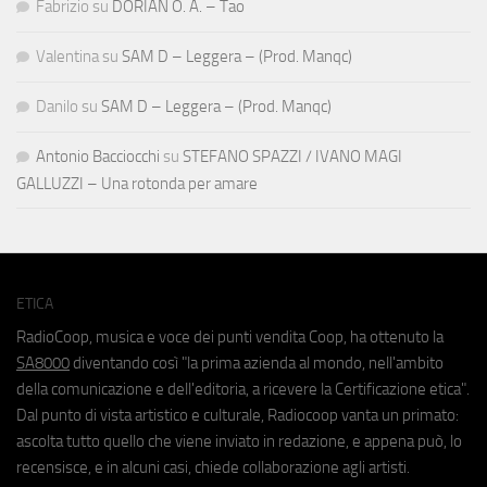
Fabrizio
su
DORIAN O. A. – Tao
Valentina
su
SAM D – Leggera – (Prod. Manqc)
Danilo
su
SAM D – Leggera – (Prod. Manqc)
Antonio Bacciocchi
su
STEFANO SPAZZI / IVANO MAGI
GALLUZZI – Una rotonda per amare
ETICA
RadioCoop, musica e voce dei punti vendita Coop, ha ottenuto la
SA8000
diventando così "la prima azienda al mondo, nell'ambito
della comunicazione e dell'editoria, a ricevere la Certificazione etica".
Dal punto di vista artistico e culturale, Radiocoop vanta un primato:
ascolta tutto quello che viene inviato in redazione, e appena può, lo
recensisce, e in alcuni casi, chiede collaborazione agli artisti.