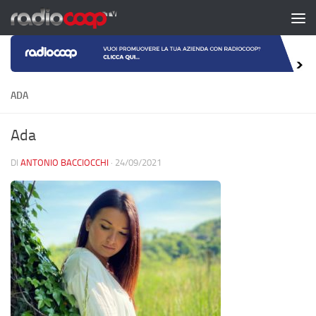
Salta al contenuto
ADA
Ada
DI
ANTONIO BACCIOCCHI
·
24/09/2021