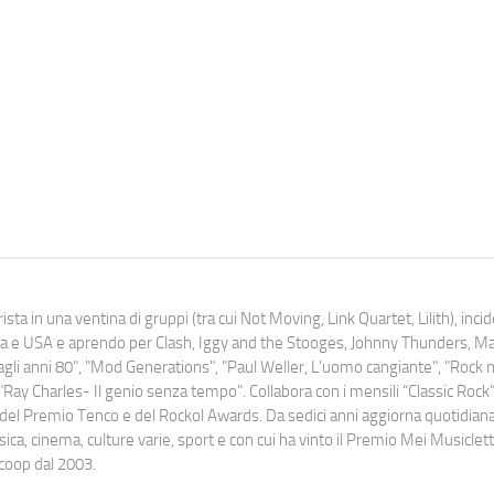
ista in una ventina di gruppi (tra cui Not Moving, Link Quartet, Lilith), inc
uropa e USA e aprendo per Clash, Iggy and the Stooges, Johnny Thunders, 
o dagli anni 80", "Mod Generations", "Paul Weller, L’uomo cangiante", "Rock n
Ray Charles- Il genio senza tempo". Collabora con i mensili “Classic Rock”,
urati del Premio Tenco e del Rockol Awards. Da sedici anni aggiorna quotidia
a, cinema, culture varie, sport e con cui ha vinto il Premio Mei Musiclett
ocoop dal 2003.