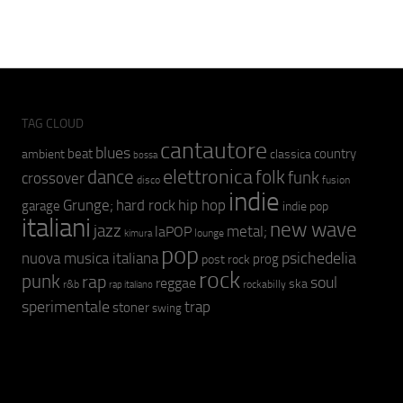
TAG CLOUD
cantautore
blues
beat
country
ambient
classica
bossa
elettronica
dance
folk
funk
crossover
fusion
disco
indie
hip hop
Grunge;
hard rock
garage
indie pop
italiani
new wave
jazz
metal;
laPOP
lounge
kimura
pop
psichedelia
nuova musica italiana
prog
post rock
rock
punk
rap
soul
reggae
ska
r&b
rockabilly
rap italiano
sperimentale
trap
stoner
swing