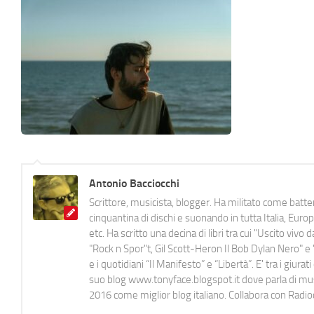
Antonio Bacciocchi
Scrittore, musicista, blogger. Ha militato come batter
cinquantina di dischi e suonando in tutta Italia, E
etc. Ha scritto una decina di libri tra cui "Uscito viv
"Rock n Spor"t, Gil Scott-Heron Il Bob Dylan Nero" e "
e i quotidiani “Il Manifesto” e “Libertà”. E' tra i gi
suo blog www.tonyface.blogspot.it dove parla di music
2016 come miglior blog italiano. Collabora con Radi