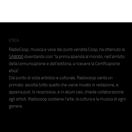
ETICA
RadioCoop, musica e voce dei punti vendita Coop, ha ottenuto la
SA8000
diventando così "la prima azienda al mondo, nell'ambito
della comunicazione e dell'editoria, a ricevere la Certificazione
etica".
Dal punto di vista artistico e culturale, Radiocoop vanta un
primato: ascolta tutto quello che viene inviato in redazione, e
appena può, lo recensisce, e in alcuni casi, chiede collaborazione
agli artisti. Radiocoop sostiene l'arte, la cultura e la musica di ogni
genere.