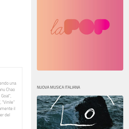
idendo una
NUOVA MUSICA ITALIANA
Manu Chao
 Goal",
 "Vinile"
namente il
er del