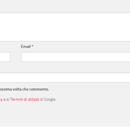
Email
*
prossima volta che commento.
cy
e ai
Termini di utilizzo
di Google.