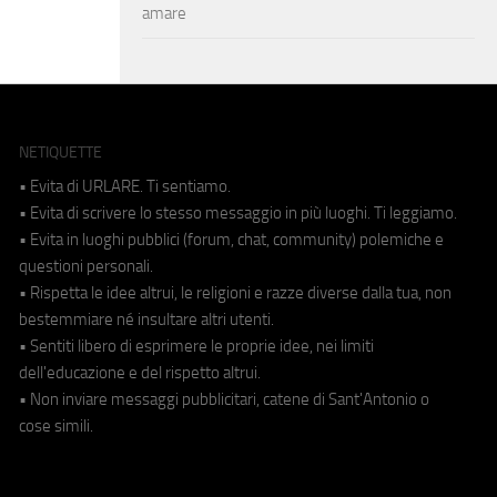
amare
NETIQUETTE
• Evita di URLARE. Ti sentiamo.
• Evita di scrivere lo stesso messaggio in più luoghi. Ti leggiamo.
• Evita in luoghi pubblici (forum, chat, community) polemiche e
questioni personali.
• Rispetta le idee altrui, le religioni e razze diverse dalla tua, non
bestemmiare né insultare altri utenti.
• Sentiti libero di esprimere le proprie idee, nei limiti
dell'educazione e del rispetto altrui.
• Non inviare messaggi pubblicitari, catene di Sant'Antonio o
cose simili.