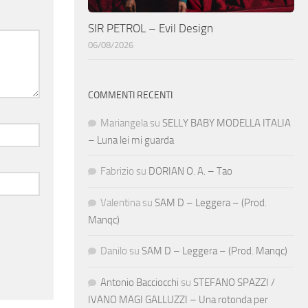
SIR PETROL – Evil Design
06/08/2026
COMMENTI RECENTI
Mariangela
su
SELLY BABY MODELLA ITALIA
– Luna lei mi guarda
Fabrizio
su
DORIAN O. A. – Tao
Valentina
su
SAM D – Leggera – (Prod.
Manqc)
Danilo
su
SAM D – Leggera – (Prod. Manqc)
Antonio Bacciocchi
su
STEFANO SPAZZI /
IVANO MAGI GALLUZZI – Una rotonda per