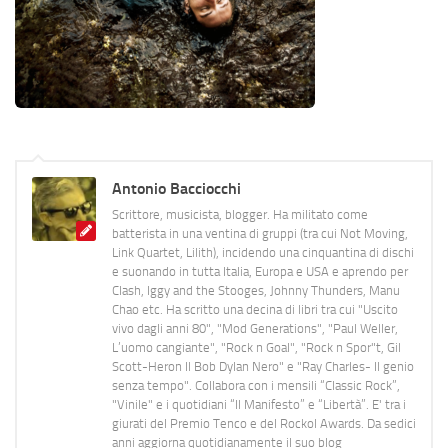
Antonio Bacciocchi
Scrittore, musicista, blogger. Ha militato come
batterista in una ventina di gruppi (tra cui Not Moving,
Link Quartet, Lilith), incidendo una cinquantina di dischi
e suonando in tutta Italia, Europa e USA e aprendo per
Clash, Iggy and the Stooges, Johnny Thunders, Manu
Chao etc. Ha scritto una decina di libri tra cui "Uscito
vivo dagli anni 80", "Mod Generations", "Paul Weller,
L’uomo cangiante", "Rock n Goal", "Rock n Spor"t, Gil
Scott-Heron Il Bob Dylan Nero" e "Ray Charles- Il genio
senza tempo". Collabora con i mensili “Classic Rock”,
"Vinile" e i quotidiani “Il Manifesto” e “Libertà”. E' tra i
giurati del Premio Tenco e del Rockol Awards. Da sedici
anni aggiorna quotidianamente il suo blog