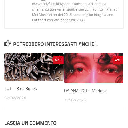
www.tonyface.blogspot.it dove parla di musica,
cinema, culture varie, sport e con cui ha vinto il Premio
Mei Musicletter del 2016 come miglior blog italiano.
Collabora con Radiocoop dal 2003.
POTREBBERO INTERESSARTI ANCHE...
0
0
CUT – Bare Bones
DAIANA LOU – Medusa
02/02/2026
23/12/2025
LASCIA UN COMMENTO