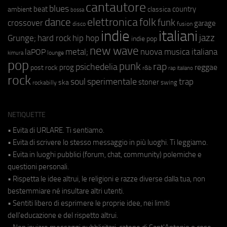
cantautore
blues
beat
country
ambient
classica
bossa
elettronica
dance
folk
funk
crossover
garage
fusion
disco
indie
italiani
jazz
hip hop
Grunge;
hard rock
indie pop
new wave
metal;
nuova musica italiana
laPOP
lounge
kimura
pop
punk
rap
psichedelia
reggae
prog
post rock
r&b
rap italiano
rock
soul
sperimentale
trap
stoner
ska
swing
rockabilly
NETIQUETTE
• Evita di URLARE. Ti sentiamo.
• Evita di scrivere lo stesso messaggio in più luoghi. Ti leggiamo.
• Evita in luoghi pubblici (forum, chat, community) polemiche e
questioni personali.
• Rispetta le idee altrui, le religioni e razze diverse dalla tua, non
bestemmiare né insultare altri utenti.
• Sentiti libero di esprimere le proprie idee, nei limiti
dell'educazione e del rispetto altrui.