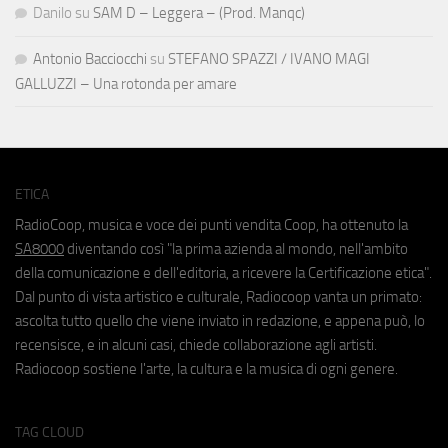
Danilo
su
SAM D – Leggera – (Prod. Manqc)
Antonio Bacciocchi
su
STEFANO SPAZZI / IVANO MAGI
GALLUZZI – Una rotonda per amare
ETICA
RadioCoop, musica e voce dei punti vendita Coop, ha ottenuto la
SA8000
diventando così "la prima azienda al mondo, nell'ambito
della comunicazione e dell'editoria, a ricevere la Certificazione etica".
Dal punto di vista artistico e culturale, Radiocoop vanta un primato:
ascolta tutto quello che viene inviato in redazione, e appena può, lo
recensisce, e in alcuni casi, chiede collaborazione agli artisti.
Radiocoop sostiene l'arte, la cultura e la musica di ogni genere.
TAG CLOUD