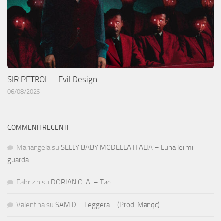
SIR PETROL – Evil Design
06/08/2026
COMMENTI RECENTI
Mariangela
su
SELLY BABY MODELLA ITALIA – Luna lei mi
guarda
Fabrizio
su
DORIAN O. A. – Tao
Valentina
su
SAM D – Leggera – (Prod. Manqc)