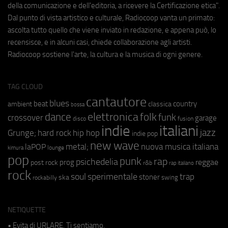
della comunicazione e dell'editoria, a ricevere la Certificazione etica".
Dal punto di vista artistico e culturale, Radiocoop vanta un primato:
ascolta tutto quello che viene inviato in redazione, e appena può, lo
recensisce, e in alcuni casi, chiede collaborazione agli artisti.
Radiocoop sostiene l'arte, la cultura e la musica di ogni genere.
TAG CLOUD
cantautore
blues
beat
country
ambient
classica
bossa
elettronica
dance
folk
funk
crossover
garage
fusion
disco
indie
italiani
jazz
hip hop
Grunge;
hard rock
indie pop
new wave
metal;
nuova musica italiana
laPOP
lounge
kimura
pop
punk
rap
psichedelia
reggae
prog
post rock
r&b
rap italiano
rock
soul
sperimentale
trap
stoner
ska
swing
rockabilly
NETIQUETTE
• Evita di URLARE. Ti sentiamo.