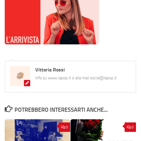
Vittoria Rossi
Info su www.lapop.it o alla mail social@lapop.it
POTREBBERO INTERESSARTI ANCHE...
0
0