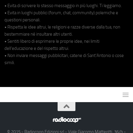
• Evita di scrivere lo stesso messaggio in più luoghi. Ti leggiamo.
• Evita in luoghi pubblici (forum, chat, community) polemiche e
questioni personali.
• Rispetta le idee altrui, le religioni e razze diverse dalla tua, non
bestemmiare né insultare altri utenti.
• Sentiti libero di esprimere le proprie idee, nei limiti
dell'educazione e del rispetto altrui.
• Non inviare messaggi pubblicitari, catene di Sant'Antonio o cose
simili.
© 2015 - Radiocoop Edizioni srl - Viale Giacomo Matteotti, 36/b -