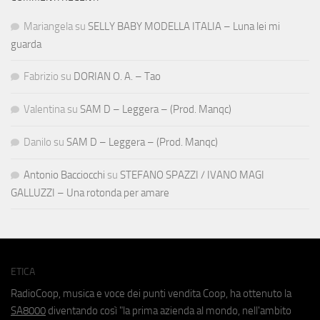
Mariangela
su
SELLY BABY MODELLA ITALIA – Luna lei mi
guarda
Fabrizio
su
DORIAN O. A. – Tao
Valentina
su
SAM D – Leggera – (Prod. Manqc)
Danilo
su
SAM D – Leggera – (Prod. Manqc)
Antonio Bacciocchi
su
STEFANO SPAZZI / IVANO MAGI
GALLUZZI – Una rotonda per amare
ETICA
RadioCoop, musica e voce dei punti vendita Coop, ha ottenuto la
SA8000
diventando così "la prima azienda al mondo, nell'ambito