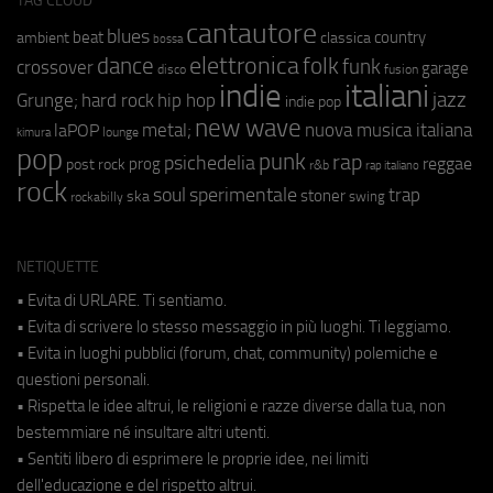
TAG CLOUD
cantautore
blues
beat
country
ambient
classica
bossa
elettronica
dance
folk
funk
crossover
garage
fusion
disco
indie
italiani
jazz
hip hop
Grunge;
hard rock
indie pop
new wave
metal;
nuova musica italiana
laPOP
lounge
kimura
pop
punk
rap
psichedelia
reggae
prog
post rock
r&b
rap italiano
rock
soul
sperimentale
trap
stoner
ska
swing
rockabilly
NETIQUETTE
• Evita di URLARE. Ti sentiamo.
• Evita di scrivere lo stesso messaggio in più luoghi. Ti leggiamo.
• Evita in luoghi pubblici (forum, chat, community) polemiche e
questioni personali.
• Rispetta le idee altrui, le religioni e razze diverse dalla tua, non
bestemmiare né insultare altri utenti.
• Sentiti libero di esprimere le proprie idee, nei limiti
dell'educazione e del rispetto altrui.