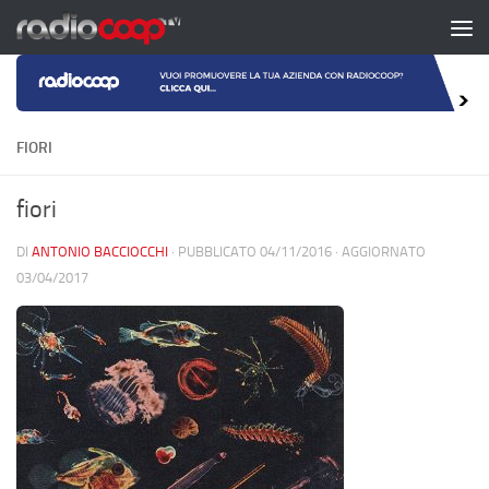
Salta al contenuto
FIORI
fiori
DI
ANTONIO BACCIOCCHI
· PUBBLICATO
04/11/2016
· AGGIORNATO
03/04/2017