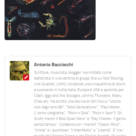
Antonio Bacciocchi
Scrittore, musicista, blogger. Ha militato come
batterista in una ventina di gruppi (tra cui Not Moving,
Link Quartet, Lilith), incidendo una cinquantina di dischi
e suonando in tutta Italia, Europa e USA e aprendo per
Clash, Iggy and the Stooges, Johnny Thunders, Manu
Chao etc. Ha scritto una decina di libri tra cui "Uscito
vivo dagli anni 80", "Mod Generations", "Paul Weller,
L’uomo cangiante", "Rock n Goal", "Rock n Spor"t, Gil
Scott-Heron Il Bob Dylan Nero" e "Ray Charles- Il genio
senza tempo". Collabora con i mensili “Classic Rock”,
"Vinile" e i quotidiani “Il Manifesto” e “Libertà”. E' tra i
giurati del Premio Tenco e del Rockol Awards. Da sedici