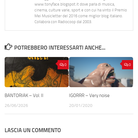
www.tonyface.blogspot.it dove parla di musica,
cinema, culture varie, sport e con cui ha vinto il Premio
Mei Musicletter del 2016 come miglior blog italiano.
Collabora con Radiocoop dal 2003.
POTREBBERO INTERESSARTI ANCHE...
0
0
BANTORIAK – Vol. II
IGORRR – Very noise
26/06/2026
20/01/2020
LASCIA UN COMMENTO