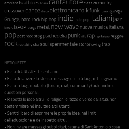
cantautore
blues
beat
country
ambient
classica
bossa
elettronica
dance
folk
funk
crossover
garage
fusion
disco
indie
italiani
jazz
hip hop
Grunge;
hard rock
indie pop
new wave
metal;
nuova musica italiana
laPOP
lounge
kimura
pop
punk
rap
psichedelia
reggae
prog
post rock
r&b
rap italiano
rock
soul
sperimentale
trap
stoner
ska
swing
rockabilly
NETIQUETTE
• Evita di URLARE. Ti sentiamo.
• Evita di scrivere lo stesso messaggio in più luoghi. Ti leggiamo.
• Evita in luoghi pubblici (forum, chat, community) polemiche e
questioni personali.
• Rispetta le idee altrui, le religioni e razze diverse dalla tua, non
bestemmiare né insultare altri utenti.
• Sentiti libero di esprimere le proprie idee, nei limiti
dell'educazione e del rispetto altrui.
• Non inviare messaggi pubblicitari, catene di Sant'Antonio o cose