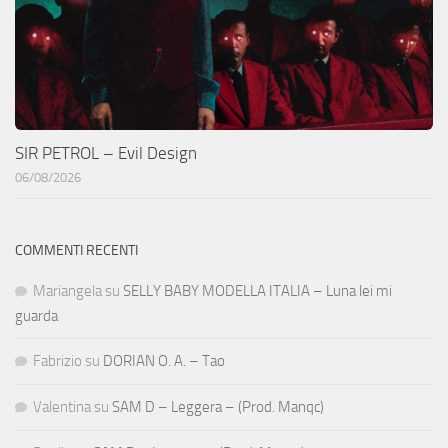
SIR PETROL – Evil Design
06/08/2026
COMMENTI RECENTI
Mariangela
su
SELLY BABY MODELLA ITALIA – Luna lei mi
guarda
Fabrizio
su
DORIAN O. A. – Tao
Valentina
su
SAM D – Leggera – (Prod. Manqc)