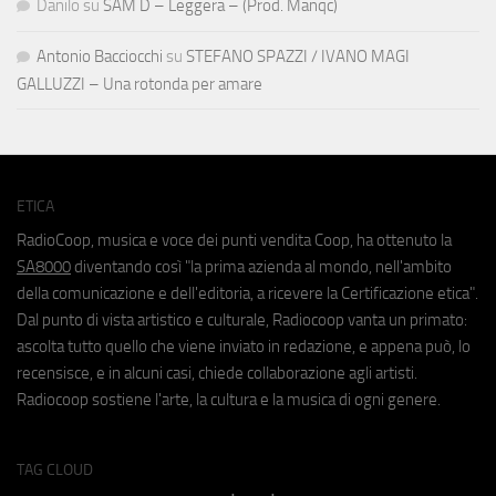
Danilo
su
SAM D – Leggera – (Prod. Manqc)
Antonio Bacciocchi
su
STEFANO SPAZZI / IVANO MAGI
GALLUZZI – Una rotonda per amare
ETICA
RadioCoop, musica e voce dei punti vendita Coop, ha ottenuto la
SA8000
diventando così "la prima azienda al mondo, nell'ambito
della comunicazione e dell'editoria, a ricevere la Certificazione etica".
Dal punto di vista artistico e culturale, Radiocoop vanta un primato:
ascolta tutto quello che viene inviato in redazione, e appena può, lo
recensisce, e in alcuni casi, chiede collaborazione agli artisti.
Radiocoop sostiene l'arte, la cultura e la musica di ogni genere.
TAG CLOUD