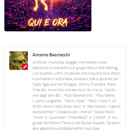
Antonio Bacciocchi
Scrittore, musicista, blogger. Ha militato come
batterista in una ventina di gruppi (tra cui Not Moving,
Link Quartet, Lilith), incidendo una cinquantina di dischi
e suonando in tutta Italia, Europa e USA e aprendo per
Clash, Iggy and the Stooges, Johnny Thunders, Manu
Chao etc. Ha scritto una decina di libri tra cui "Uscito
vivo dagli anni 80", "Mod Generations", "Paul Weller,
L’uomo cangiante", "Rock n Goal", "Rock n Spor"t, Gil
Scott-Heron Il Bob Dylan Nero" e "Ray Charles- Il genio
senza tempo". Collabora con i mensili “Classic Rock”,
"Vinile" e i quotidiani “Il Manifesto” e “Libertà”. E' tra i
giurati del Premio Tenco e del Rockol Awards. Da sedici
anni aggiorna quotidianamente il suo blog