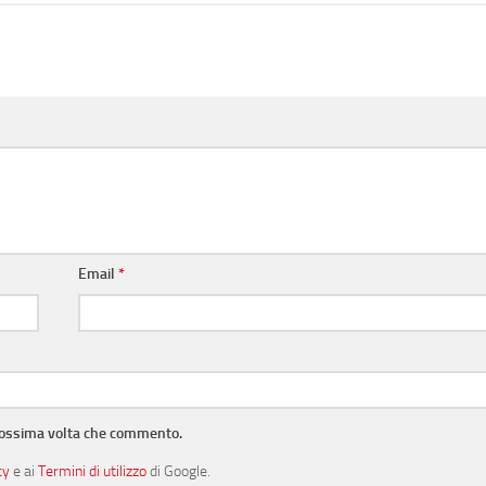
Email
*
prossima volta che commento.
cy
e ai
Termini di utilizzo
di Google.