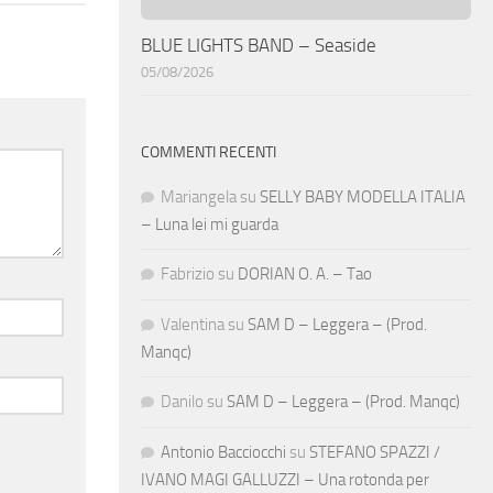
BLUE LIGHTS BAND – Seaside
05/08/2026
COMMENTI RECENTI
Mariangela
su
SELLY BABY MODELLA ITALIA
– Luna lei mi guarda
Fabrizio
su
DORIAN O. A. – Tao
Valentina
su
SAM D – Leggera – (Prod.
Manqc)
Danilo
su
SAM D – Leggera – (Prod. Manqc)
Antonio Bacciocchi
su
STEFANO SPAZZI /
IVANO MAGI GALLUZZI – Una rotonda per