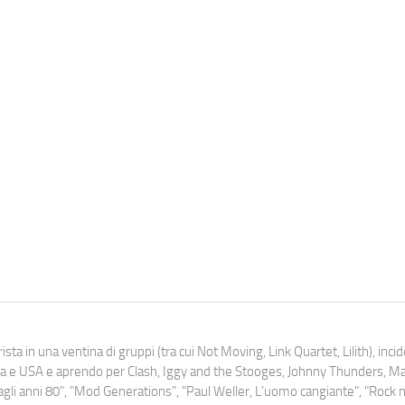
ista in una ventina di gruppi (tra cui Not Moving, Link Quartet, Lilith), inc
uropa e USA e aprendo per Clash, Iggy and the Stooges, Johnny Thunders, 
o dagli anni 80", "Mod Generations", "Paul Weller, L’uomo cangiante", "Rock n