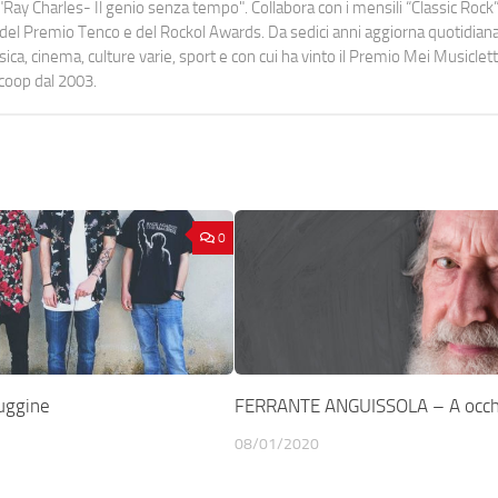
Ray Charles- Il genio senza tempo". Collabora con i mensili “Classic Rock”,
urati del Premio Tenco e del Rockol Awards. Da sedici anni aggiorna quotidia
a, cinema, culture varie, sport e con cui ha vinto il Premio Mei Musiclett
ocoop dal 2003.
0
uggine
FERRANTE ANGUISSOLA – A occhi
08/01/2020