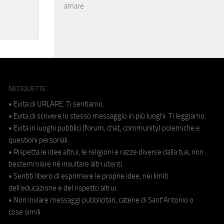
amare
NETIQUETTE
• Evita di URLARE. Ti sentiamo.
• Evita di scrivere lo stesso messaggio in più luoghi. Ti leggiamo.
• Evita in luoghi pubblici (forum, chat, community) polemiche e
questioni personali.
• Rispetta le idee altrui, le religioni e razze diverse dalla tua, non
bestemmiare né insultare altri utenti.
• Sentiti libero di esprimere le proprie idee, nei limiti
dell'educazione e del rispetto altrui.
• Non inviare messaggi pubblicitari, catene di Sant'Antonio o
cose simili.