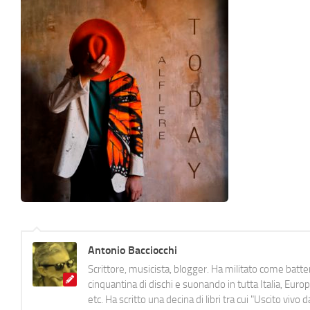
Antonio Bacciocchi
Scrittore, musicista, blogger. Ha militato come batter
cinquantina di dischi e suonando in tutta Italia, E
etc. Ha scritto una decina di libri tra cui "Uscito viv