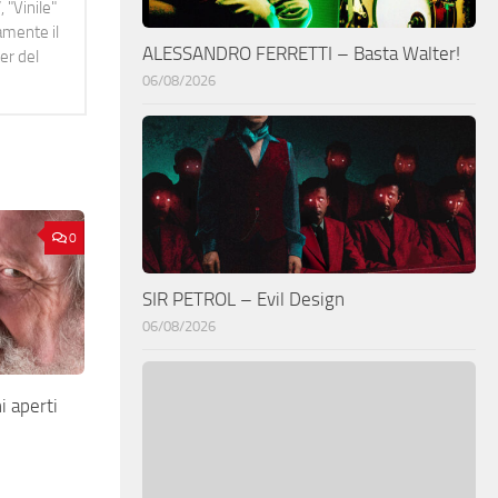
 "Vinile"
namente il
ALESSANDRO FERRETTI – Basta Walter!
er del
06/08/2026
0
SIR PETROL – Evil Design
06/08/2026
 aperti