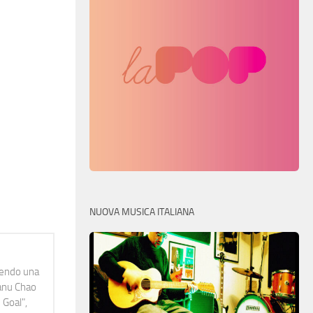
NUOVA MUSICA ITALIANA
idendo una
Manu Chao
 Goal",