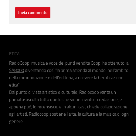
ETICA
RadioCoop, musica e voce dei punti vendita Coop, ha ottenuto la
SA8000
diventando così "la prima azienda al mondo, nell'ambito
della comunicazione e dell'editoria, a ricevere la Certificazione
etica".
Dal punto di vista artistico e culturale, Radiocoop vanta un
primato: ascolta tutto quello che viene inviato in redazione, e
appena può, lo recensisce, e in alcuni casi, chiede collaborazione
agli artisti. Radiocoop sostiene l'arte, la cultura e la musica di ogni
genere.