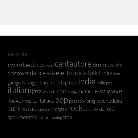
TAG CLOUD
cantautore
blues
beat
country
ambient
classica
bossa
elettronica
dance
folk
funk
crossover
fusion
disco
indie
hip hop
Grunge;
hard rock
garage
indie pop
italiani
new wave
jazz
metal;
laPOP
lounge
kimura
pop
psichedelia
nuova musica italiana
prog
post rock
rock
punk
rap
soul
reggae
ska
r&b
rockabilly
rap italiano
sperimentale
trap
stoner
swing