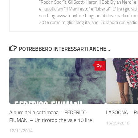
"Rock n Spor"t, Gil Scott-Heron Il Bob Dylan Nero" e "
e i quotidiani “Il Manifesto” e “Libertà”. E' tra i gi
suo blog www.tonyface.blogspot.it dove parla di music
2016 come miglior blog italiano. Collabora con Radi
POTREBBERO INTERESSARTI ANCHE...
0
Album della settimana – FEDERICO
LAGOONA – R
FIUMANI – Un ricordo che vale 10 lire
15/09/2018
12/11/2014