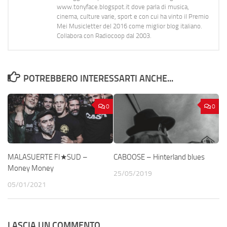
www.tonyface.blogspot.it dove parla di musica,
cinema, culture varie, sport e con cui ha vinto il Premio
Mei Musicletter del 2016 come miglior blog italiano.
Collabora con Radiocoop dal 2003.
POTREBBERO INTERESSARTI ANCHE...
0
0
MALASUERTE FI★SUD –
CABOOSE – Hinterland blues
Money Money
25/05/2019
05/01/2021
LASCIA UN COMMENTO