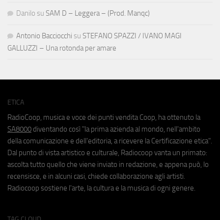
Danilo
su
SAM D – Leggera – (Prod. Manqc)
Antonio Bacciocchi
su
STEFANO SPAZZI / IVANO MAGI
GALLUZZI – Una rotonda per amare
ETICA
RadioCoop, musica e voce dei punti vendita Coop, ha ottenuto la
SA8000
diventando così "la prima azienda al mondo, nell'ambito
della comunicazione e dell'editoria, a ricevere la Certificazione etica".
Dal punto di vista artistico e culturale, Radiocoop vanta un primato:
ascolta tutto quello che viene inviato in redazione, e appena può, lo
recensisce, e in alcuni casi, chiede collaborazione agli artisti.
Radiocoop sostiene l'arte, la cultura e la musica di ogni genere.
TAG CLOUD