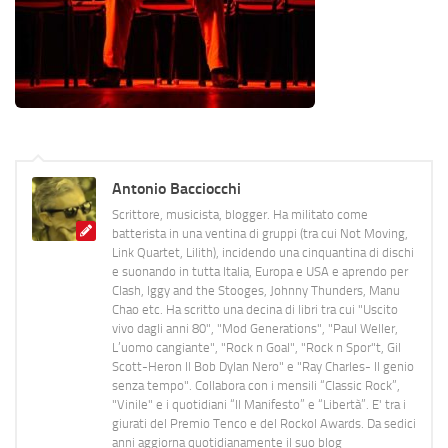
Antonio Bacciocchi
Scrittore, musicista, blogger. Ha militato come
batterista in una ventina di gruppi (tra cui Not Moving,
Link Quartet, Lilith), incidendo una cinquantina di dischi
e suonando in tutta Italia, Europa e USA e aprendo per
Clash, Iggy and the Stooges, Johnny Thunders, Manu
Chao etc. Ha scritto una decina di libri tra cui "Uscito
vivo dagli anni 80", "Mod Generations", "Paul Weller,
L’uomo cangiante", "Rock n Goal", "Rock n Spor"t, Gil
Scott-Heron Il Bob Dylan Nero" e "Ray Charles- Il genio
senza tempo". Collabora con i mensili “Classic Rock”,
"Vinile" e i quotidiani “Il Manifesto” e “Libertà”. E' tra i
giurati del Premio Tenco e del Rockol Awards. Da sedici
anni aggiorna quotidianamente il suo blog