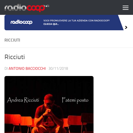
Salta al contenuto
RICCIUTI
Ricciuti
DI
ANTONIO BACCIOCCHI
·
30/11/2018