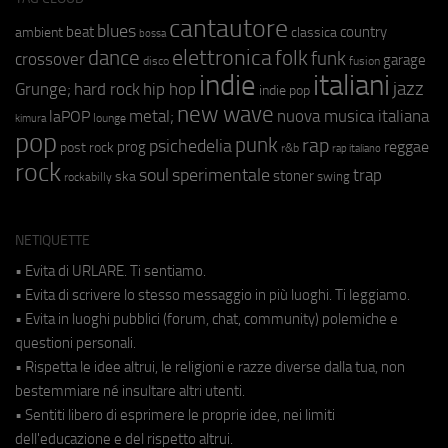
cantautore
blues
beat
country
ambient
classica
bossa
elettronica
dance
folk
funk
crossover
garage
fusion
disco
indie
italiani
jazz
hip hop
Grunge;
hard rock
indie pop
new wave
metal;
nuova musica italiana
laPOP
lounge
kimura
pop
punk
rap
psichedelia
reggae
prog
post rock
r&b
rap italiano
rock
soul
sperimentale
trap
stoner
ska
swing
rockabilly
NETIQUETTE
• Evita di URLARE. Ti sentiamo.
• Evita di scrivere lo stesso messaggio in più luoghi. Ti leggiamo.
• Evita in luoghi pubblici (forum, chat, community) polemiche e
questioni personali.
• Rispetta le idee altrui, le religioni e razze diverse dalla tua, non
bestemmiare né insultare altri utenti.
• Sentiti libero di esprimere le proprie idee, nei limiti
dell'educazione e del rispetto altrui.