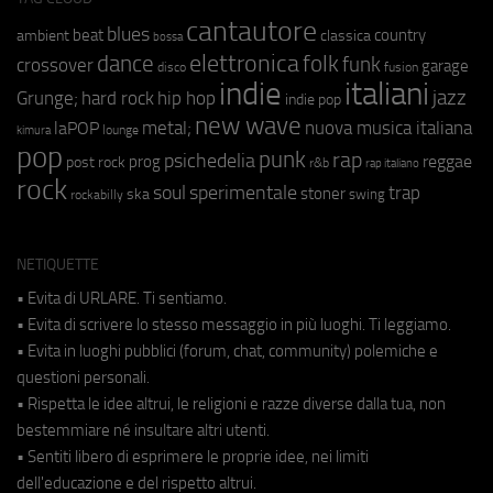
cantautore
blues
beat
country
ambient
classica
bossa
elettronica
dance
folk
funk
crossover
garage
fusion
disco
indie
italiani
jazz
hip hop
Grunge;
hard rock
indie pop
new wave
nuova musica italiana
metal;
laPOP
lounge
kimura
pop
punk
rap
psichedelia
reggae
prog
post rock
r&b
rap italiano
rock
soul
sperimentale
trap
stoner
ska
swing
rockabilly
NETIQUETTE
• Evita di URLARE. Ti sentiamo.
• Evita di scrivere lo stesso messaggio in più luoghi. Ti leggiamo.
• Evita in luoghi pubblici (forum, chat, community) polemiche e
questioni personali.
• Rispetta le idee altrui, le religioni e razze diverse dalla tua, non
bestemmiare né insultare altri utenti.
• Sentiti libero di esprimere le proprie idee, nei limiti
dell'educazione e del rispetto altrui.