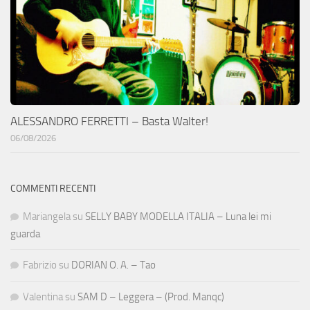
ALESSANDRO FERRETTI – Basta Walter!
06/08/2026
COMMENTI RECENTI
Mariangela
su
SELLY BABY MODELLA ITALIA – Luna lei mi
guarda
Fabrizio
su
DORIAN O. A. – Tao
Valentina
su
SAM D – Leggera – (Prod. Manqc)