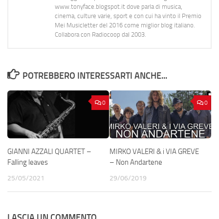
www.tonyface.blogspot.it dove parla di musica,
cinema, culture varie, sport e con cui ha vinto il Premio
Mei Musicletter del 2016 come miglior blog italiano.
Collabora con Radiocoop dal 2003.
POTREBBERO INTERESSARTI ANCHE...
0
0
GIANNI AZZALI QUARTET –
MIRKO VALERI & i VIA GREVE
Falling leaves
– Non Andartene
25/05/2021
29/06/2019
LASCIA UN COMMENTO