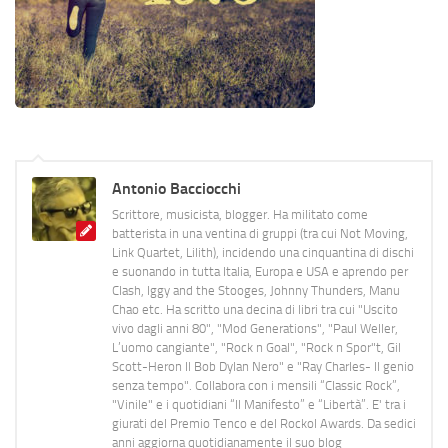
Antonio Bacciocchi
Scrittore, musicista, blogger. Ha militato come
batterista in una ventina di gruppi (tra cui Not Moving,
Link Quartet, Lilith), incidendo una cinquantina di dischi
e suonando in tutta Italia, Europa e USA e aprendo per
Clash, Iggy and the Stooges, Johnny Thunders, Manu
Chao etc. Ha scritto una decina di libri tra cui "Uscito
vivo dagli anni 80", "Mod Generations", "Paul Weller,
L’uomo cangiante", "Rock n Goal", "Rock n Spor"t, Gil
Scott-Heron Il Bob Dylan Nero" e "Ray Charles- Il genio
senza tempo". Collabora con i mensili “Classic Rock”,
"Vinile" e i quotidiani “Il Manifesto” e “Libertà”. E' tra i
giurati del Premio Tenco e del Rockol Awards. Da sedici
anni aggiorna quotidianamente il suo blog