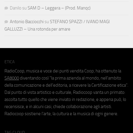
Danilo
su
SAM D – Leggera – (Prod. Manqc)
Antonio Bacciocchi
su
STEFANO SPAZZI / IVANO MAGI
GALLUZZI – Una rotonda per amare
ETICA
RadioCoop, musica e voce dei punti vendita Coop, ha ottenuto la
SA8000
diventando così "la prima azienda al mondo, nell'ambito
della comunicazione e dell'editoria, a ricevere la Certificazione etica".
Dal punto di vista artistico e culturale, Radiocoop vanta un primato:
ascolta tutto quello che viene inviato in redazione, e appena può, lo
recensisce, e in alcuni casi, chiede collaborazione agli artisti.
Radiocoop sostiene l'arte, la cultura e la musica di ogni genere.
TAG CLOUD