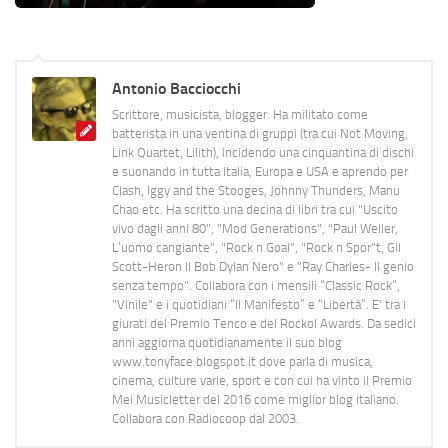
Antonio Bacciocchi
Scrittore, musicista, blogger. Ha militato come
batterista in una ventina di gruppi (tra cui Not Moving,
Link Quartet, Lilith), incidendo una cinquantina di dischi
e suonando in tutta Italia, Europa e USA e aprendo per
Clash, Iggy and the Stooges, Johnny Thunders, Manu
Chao etc. Ha scritto una decina di libri tra cui "Uscito
vivo dagli anni 80", "Mod Generations", "Paul Weller,
L’uomo cangiante", "Rock n Goal", "Rock n Spor"t, Gil
Scott-Heron Il Bob Dylan Nero" e "Ray Charles- Il genio
senza tempo". Collabora con i mensili “Classic Rock”,
"Vinile" e i quotidiani “Il Manifesto” e “Libertà”. E' tra i
giurati del Premio Tenco e del Rockol Awards. Da sedici
anni aggiorna quotidianamente il suo blog
www.tonyface.blogspot.it dove parla di musica,
cinema, culture varie, sport e con cui ha vinto il Premio
Mei Musicletter del 2016 come miglior blog italiano.
Collabora con Radiocoop dal 2003.