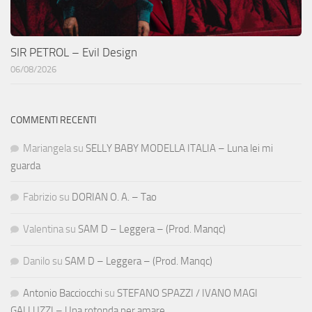
SIR PETROL – Evil Design
06/08/2026
COMMENTI RECENTI
Mariangela
su
SELLY BABY MODELLA ITALIA – Luna lei mi
guarda
Fabrizio
su
DORIAN O. A. – Tao
Valentina
su
SAM D – Leggera – (Prod. Manqc)
Danilo
su
SAM D – Leggera – (Prod. Manqc)
Antonio Bacciocchi
su
STEFANO SPAZZI / IVANO MAGI
GALLUZZI – Una rotonda per amare