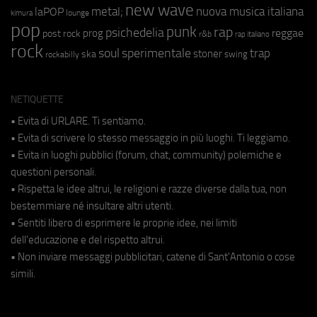
new wave
metal;
nuova musica italiana
laPOP
lounge
kimura
pop
punk
rap
psichedelia
reggae
prog
post rock
r&b
rap italiano
rock
soul
sperimentale
trap
stoner
ska
swing
rockabilly
NETIQUETTE
• Evita di URLARE. Ti sentiamo.
• Evita di scrivere lo stesso messaggio in più luoghi. Ti leggiamo.
• Evita in luoghi pubblici (forum, chat, community) polemiche e
questioni personali.
• Rispetta le idee altrui, le religioni e razze diverse dalla tua, non
bestemmiare né insultare altri utenti.
• Sentiti libero di esprimere le proprie idee, nei limiti
dell'educazione e del rispetto altrui.
• Non inviare messaggi pubblicitari, catene di Sant'Antonio o cose
simili.