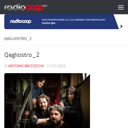
Salta al contenuto
QAGLIOSTRO_2
Qagliostro_2
DI
ANTONIO BACCIOCCHI
·
11/12/2023