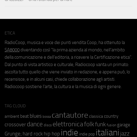
ETICA
RadioCoop, musica e voce dei punti vendita Coop, ha ottenuto la
SA8000
diventando così "la prima azienda al mondo, nell'ambito
della comunicazione e dell'editoria, a ricevere la Certificazione etica".
Dal punto di vista artistico e culturale, Radiocoop vanta un primato:
ascolta tutto quello che viene inviato in redazione, e appena può, lo
recensisce, e in alcuni casi, chiede collaborazione agli artisti.
Radiocoop sostiene l'arte, la cultura e la musica di ogni genere.
TAG CLOUD
cantautore
blues
beat
country
ambient
classica
bossa
elettronica
dance
folk
funk
crossover
garage
fusion
disco
indie
italiani
jazz
hip hop
Grunge;
hard rock
indie pop