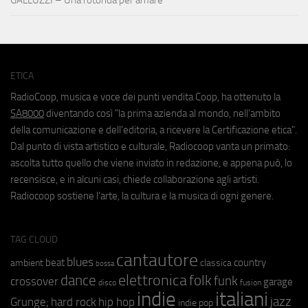
ETICA
RadioCoop, musica e voce dei punti vendita Coop, ha ottenuto la
SA8000
diventando così "la prima azienda al mondo, nell'ambito
della comunicazione e dell'editoria, a ricevere la Certificazione etica".
Dal punto di vista artistico e culturale, Radiocoop vanta un primato:
ascolta tutto quello che viene inviato in redazione, e appena può, lo
recensisce, e in alcuni casi, chiede collaborazione agli artisti.
Radiocoop sostiene l'arte, la cultura e la musica di ogni genere.
TAG CLOUD
cantautore
blues
beat
country
ambient
classica
bossa
elettronica
dance
folk
funk
crossover
garage
fusion
disco
indie
italiani
jazz
hip hop
Grunge;
hard rock
indie pop