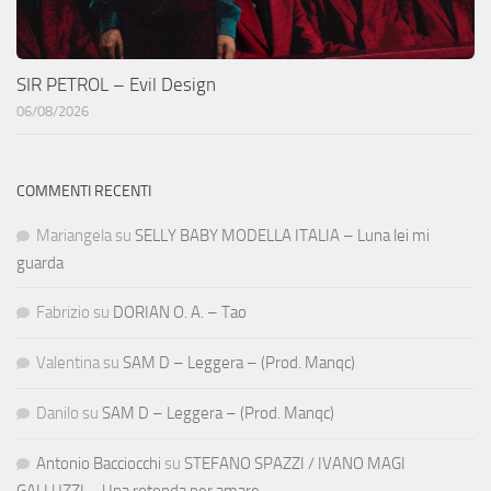
SIR PETROL – Evil Design
06/08/2026
COMMENTI RECENTI
Mariangela
su
SELLY BABY MODELLA ITALIA – Luna lei mi
guarda
Fabrizio
su
DORIAN O. A. – Tao
Valentina
su
SAM D – Leggera – (Prod. Manqc)
Danilo
su
SAM D – Leggera – (Prod. Manqc)
Antonio Bacciocchi
su
STEFANO SPAZZI / IVANO MAGI
GALLUZZI – Una rotonda per amare