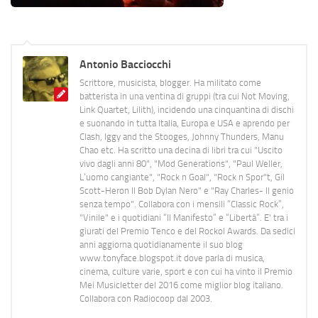
Antonio Bacciocchi
Scrittore, musicista, blogger. Ha militato come
batterista in una ventina di gruppi (tra cui Not Moving,
Link Quartet, Lilith), incidendo una cinquantina di dischi
e suonando in tutta Italia, Europa e USA e aprendo per
Clash, Iggy and the Stooges, Johnny Thunders, Manu
Chao etc. Ha scritto una decina di libri tra cui "Uscito
vivo dagli anni 80", "Mod Generations", "Paul Weller,
L’uomo cangiante", "Rock n Goal", "Rock n Spor"t, Gil
Scott-Heron Il Bob Dylan Nero" e "Ray Charles- Il genio
senza tempo". Collabora con i mensili “Classic Rock”,
"Vinile" e i quotidiani “Il Manifesto” e “Libertà”. E' tra i
giurati del Premio Tenco e del Rockol Awards. Da sedici
anni aggiorna quotidianamente il suo blog
www.tonyface.blogspot.it dove parla di musica,
cinema, culture varie, sport e con cui ha vinto il Premio
Mei Musicletter del 2016 come miglior blog italiano.
Collabora con Radiocoop dal 2003.