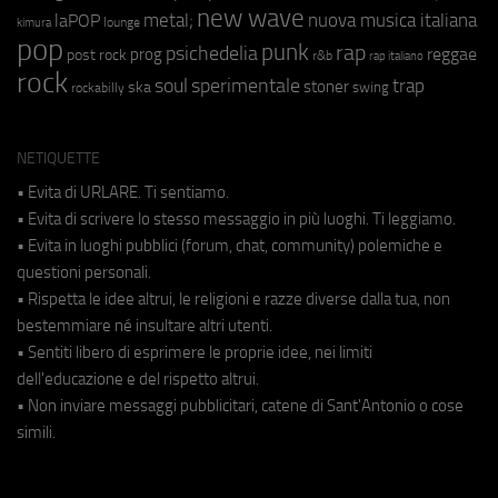
new wave
metal;
nuova musica italiana
laPOP
lounge
kimura
pop
punk
rap
psichedelia
reggae
prog
post rock
r&b
rap italiano
rock
soul
sperimentale
trap
stoner
ska
swing
rockabilly
NETIQUETTE
• Evita di URLARE. Ti sentiamo.
• Evita di scrivere lo stesso messaggio in più luoghi. Ti leggiamo.
• Evita in luoghi pubblici (forum, chat, community) polemiche e
questioni personali.
• Rispetta le idee altrui, le religioni e razze diverse dalla tua, non
bestemmiare né insultare altri utenti.
• Sentiti libero di esprimere le proprie idee, nei limiti
dell'educazione e del rispetto altrui.
• Non inviare messaggi pubblicitari, catene di Sant'Antonio o cose
simili.