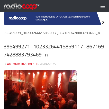
Salta al contenuto
395499271_10233264415859117_8671697428883793469_N
395499271_10233264415859117_867169
7428883793469_n
DI
ANTONIO BACCIOCCHI
·
28/04/2025