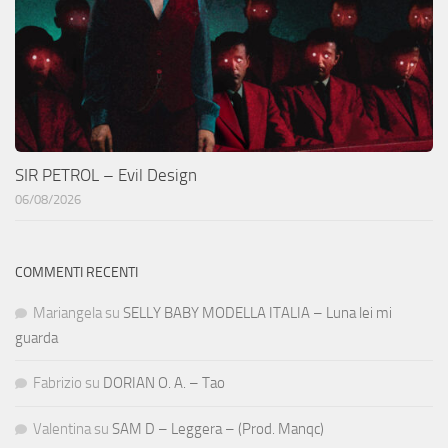
SIR PETROL – Evil Design
06/08/2026
COMMENTI RECENTI
Mariangela
su
SELLY BABY MODELLA ITALIA – Luna lei mi
guarda
Fabrizio
su
DORIAN O. A. – Tao
Valentina
su
SAM D – Leggera – (Prod. Manqc)