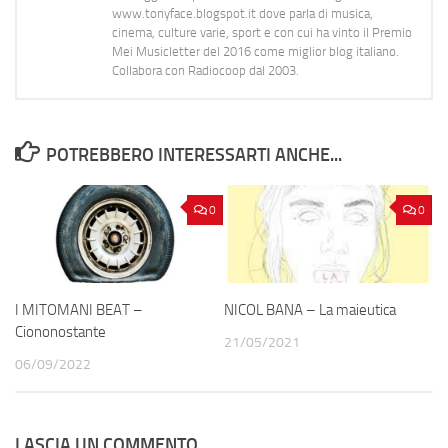
www.tonyface.blogspot.it dove parla di musica,
cinema, culture varie, sport e con cui ha vinto il Premio
Mei Musicletter del 2016 come miglior blog italiano.
Collabora con Radiocoop dal 2003.
POTREBBERO INTERESSARTI ANCHE...
0
0
I MITOMANI BEAT –
NICOL BANA – La maieutica
Ciononostante
21/05/2021
06/09/2022
LASCIA UN COMMENTO