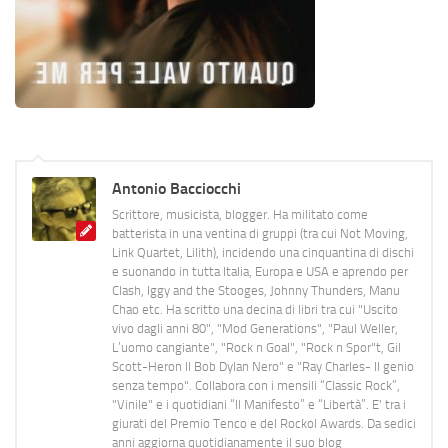
Antonio Bacciocchi
Scrittore, musicista, blogger. Ha militato come
batterista in una ventina di gruppi (tra cui Not Moving,
Link Quartet, Lilith), incidendo una cinquantina di dischi
e suonando in tutta Italia, Europa e USA e aprendo per
Clash, Iggy and the Stooges, Johnny Thunders, Manu
Chao etc. Ha scritto una decina di libri tra cui "Uscito
vivo dagli anni 80", "Mod Generations", "Paul Weller,
L’uomo cangiante", "Rock n Goal", "Rock n Spor"t, Gil
Scott-Heron Il Bob Dylan Nero" e "Ray Charles- Il genio
senza tempo". Collabora con i mensili “Classic Rock”,
"Vinile" e i quotidiani “Il Manifesto” e “Libertà”. E' tra i
giurati del Premio Tenco e del Rockol Awards. Da sedici
anni aggiorna quotidianamente il suo blog