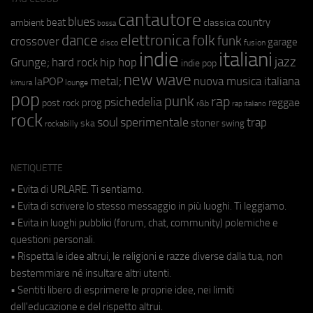
cantautore
blues
beat
country
ambient
classica
bossa
elettronica
dance
folk
funk
crossover
garage
fusion
disco
indie
italiani
jazz
hip hop
Grunge;
hard rock
indie pop
new wave
metal;
nuova musica italiana
laPOP
lounge
kimura
pop
punk
rap
psichedelia
reggae
prog
post rock
r&b
rap italiano
rock
soul
sperimentale
trap
stoner
ska
swing
rockabilly
NETIQUETTE
• Evita di URLARE. Ti sentiamo.
• Evita di scrivere lo stesso messaggio in più luoghi. Ti leggiamo.
• Evita in luoghi pubblici (forum, chat, community) polemiche e
questioni personali.
• Rispetta le idee altrui, le religioni e razze diverse dalla tua, non
bestemmiare né insultare altri utenti.
• Sentiti libero di esprimere le proprie idee, nei limiti
dell'educazione e del rispetto altrui.