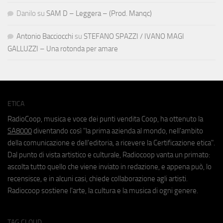
Danilo
su
SAM D – Leggera – (Prod. Manqc)
Antonio Bacciocchi
su
STEFANO SPAZZI / IVANO MAGI
GALLUZZI – Una rotonda per amare
ETICA
RadioCoop, musica e voce dei punti vendita Coop, ha ottenuto la
SA8000
diventando così "la prima azienda al mondo, nell'ambito
della comunicazione e dell'editoria, a ricevere la Certificazione etica".
Dal punto di vista artistico e culturale, Radiocoop vanta un primato:
ascolta tutto quello che viene inviato in redazione, e appena può, lo
recensisce, e in alcuni casi, chiede collaborazione agli artisti.
Radiocoop sostiene l'arte, la cultura e la musica di ogni genere.
TAG CLOUD