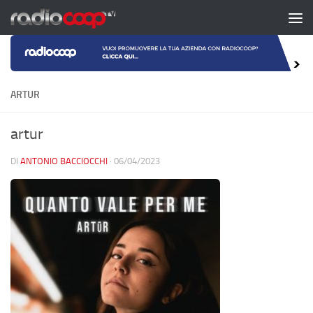
Salta al contenuto
ARTUR
artur
DI
ANTONIO BACCIOCCHI
·
06/04/2023