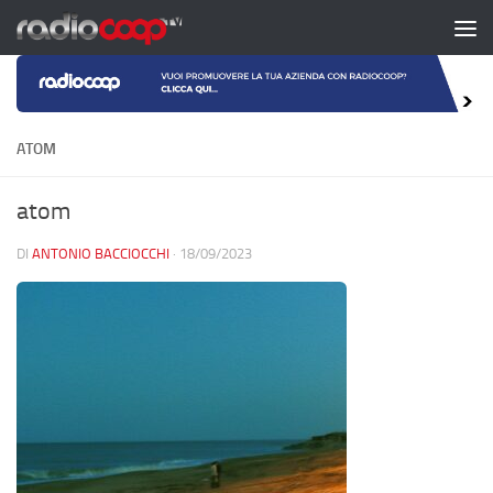
Salta al contenuto
ATOM
atom
DI
ANTONIO BACCIOCCHI
·
18/09/2023