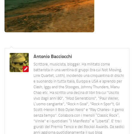
Antonio Bacciocchi
Scrittore, musicista, blogger. Ha militato come
batterista in una ventina di gruppi (tra cui Not Moving,
Link Quartet, Lilith), incidendo una cinquantina di dischi
e suonando in tutta Italia, Europa e USA e aprendo per
Clash, Iggy and the Stooges, Johnny Thunders, Manu
Chao etc. Ha scritto una decina di libri tra cui "Uscito
vivo dagli anni 80", "Mod Generations", "Paul Weller,
L’uomo cangiante", "Rock n Goal", "Rock n Spor"t, Gil
Scott-Heron Il Bob Dylan Nero" e "Ray Charles- Il genio
senza tempo". Collabora con i mensili “Classic Rock”,
"Vinile" e i quotidiani “Il Manifesto” e “Libertà”. E' tra i
giurati del Premio Tenco e del Rockol Awards. Da sedici
anni aggiorna quotidianamente il suo blog