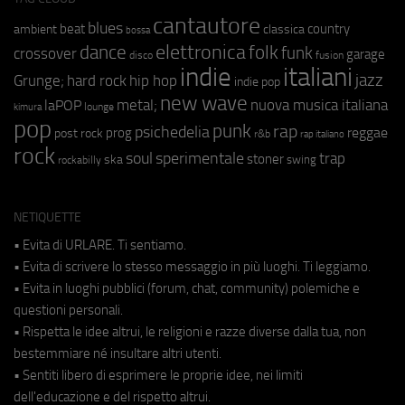
cantautore
blues
beat
country
ambient
classica
bossa
elettronica
dance
folk
funk
crossover
garage
fusion
disco
indie
italiani
jazz
hip hop
Grunge;
hard rock
indie pop
new wave
metal;
nuova musica italiana
laPOP
lounge
kimura
pop
punk
rap
psichedelia
reggae
prog
post rock
r&b
rap italiano
rock
soul
sperimentale
trap
stoner
ska
swing
rockabilly
NETIQUETTE
• Evita di URLARE. Ti sentiamo.
• Evita di scrivere lo stesso messaggio in più luoghi. Ti leggiamo.
• Evita in luoghi pubblici (forum, chat, community) polemiche e
questioni personali.
• Rispetta le idee altrui, le religioni e razze diverse dalla tua, non
bestemmiare né insultare altri utenti.
• Sentiti libero di esprimere le proprie idee, nei limiti
dell'educazione e del rispetto altrui.