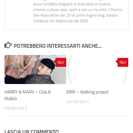
www.tonyface.blogspot.it dove parla di musica,
cinema, culture varie, sport e con cui ha vinto il Premio
Mei Musicletter del 2016 come miglior blog italiano.
Collabora con Radiocoop dal 2003.
POTREBBERO INTERESSARTI ANCHE...
0
0
HARRY & MARV – Cola &
ERRI – Walking project
Malibù
20/10/2021
09/06/2023
LASCIA UN COMMENTO