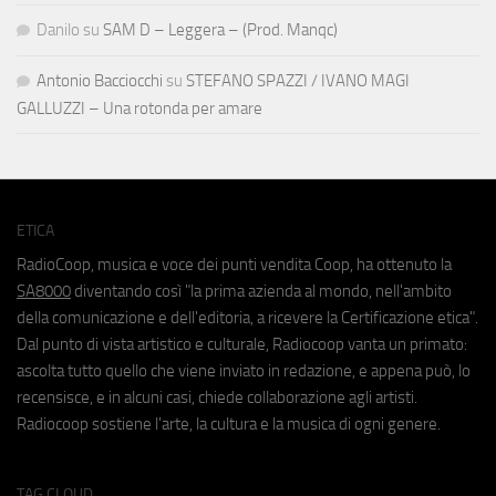
Danilo
su
SAM D – Leggera – (Prod. Manqc)
Antonio Bacciocchi
su
STEFANO SPAZZI / IVANO MAGI
GALLUZZI – Una rotonda per amare
ETICA
RadioCoop, musica e voce dei punti vendita Coop, ha ottenuto la
SA8000
diventando così "la prima azienda al mondo, nell'ambito
della comunicazione e dell'editoria, a ricevere la Certificazione etica".
Dal punto di vista artistico e culturale, Radiocoop vanta un primato:
ascolta tutto quello che viene inviato in redazione, e appena può, lo
recensisce, e in alcuni casi, chiede collaborazione agli artisti.
Radiocoop sostiene l'arte, la cultura e la musica di ogni genere.
TAG CLOUD