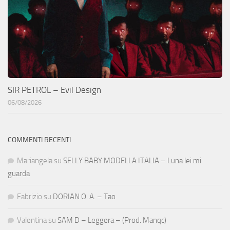
SIR PETROL – Evil Design
06/08/2026
COMMENTI RECENTI
Mariangela
su
SELLY BABY MODELLA ITALIA – Luna lei mi
guarda
Fabrizio
su
DORIAN O. A. – Tao
Valentina
su
SAM D – Leggera – (Prod. Manqc)